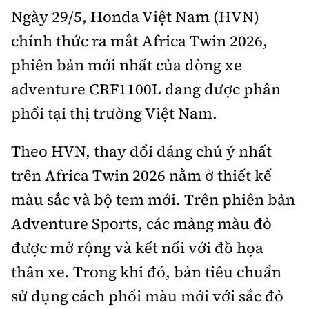
Ngày 29/5, Honda Việt Nam (HVN)
Bảo hiểm xe
Xếp hạng xe
Chọn xe
chính thức ra mắt Africa Twin 2026,
Sản phẩm bảo hiểm
Xe xanh
phiên bản mới nhất của dòng xe
Lái xe an toàn
Bồi thường bảo hiểm
adventure CRF1100L đang được phân
Video
phối tại thị trường Việt Nam.
Review xe
Ảnh
Theo HVN, thay đổi đáng chú ý nhất
Giới thiệu xe
Ô tô
trên Africa Twin 2026 nằm ở thiết kế
Tư vấn
Xe máy
màu sắc và bộ tem mới. Trên phiên bản
Adventure Sports, các mảng màu đỏ
được mở rộng và kết nối với đồ họa
thân xe. Trong khi đó, bản tiêu chuẩn
Cơ quan chủ quản: Bộ Xây dựng
sử dụng cách phối màu mới với sắc đỏ
Tổng biên tập:
Nguyễn Thị Hồng Nga