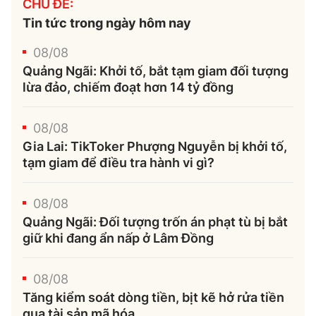
CHỦ ĐỀ:
Tin tức trong ngày hôm nay
08/08
Quảng Ngãi: Khởi tố, bắt tạm giam đối tượng
lừa đảo, chiếm đoạt hơn 14 tỷ đồng
08/08
Gia Lai: TikToker Phượng Nguyễn bị khởi tố,
tạm giam để điều tra hành vi gì?
08/08
Quảng Ngãi: Đối tượng trốn án phạt tù bị bắt
giữ khi đang ẩn nấp ở Lâm Đồng
08/08
Tăng kiểm soát dòng tiền, bịt kẽ hở rửa tiền
qua tài sản mã hóa