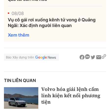
08/08
Vụ cô gái rơi xuống kênh tử vong ở Quảng
Ngãi: Xác định người liên quan
Xem thêm
Báo Xây dựng trên
TIN LIÊN QUAN
Volvo hóa giải lệnh cấm
linh kiện kết nối phương
tiện