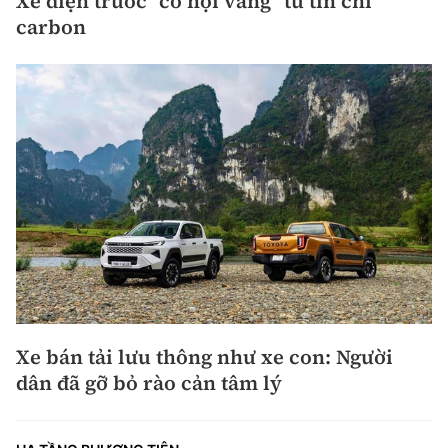
Xe điện trước "cơ hội vàng" từ tín chỉ
carbon
Xe bán tải lưu thông như xe con: Người
dân đã gỡ bỏ rào cản tâm lý