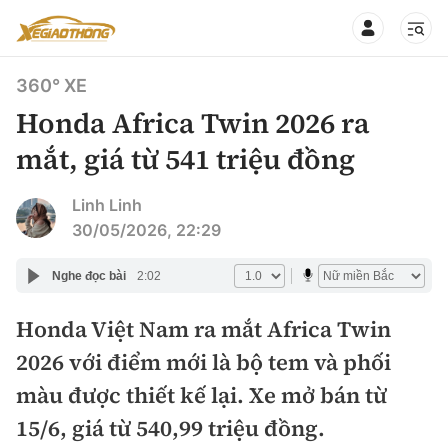
360° XE
Honda Africa Twin 2026 ra
mắt, giá từ 541 triệu đồng
CHUYÊN MỤC
QUAY LẠI BÁO XÂY DỰNG
Linh Linh
30/05/2026, 22:29
360° xe
Chính sách
Nghe đọc bài
2:02
Thị trường xe
Hạ tầng phương tiện
Honda Việt Nam ra mắt Africa Twin
Xe du lịch
Đánh giá xe
2026 với điểm mới là bộ tem và phối
Góc nhìn
Xe chuyên dụng
Đánh giá xe mới
màu được thiết kế lại. Xe mở bán từ
Lái mới
Tâm điểm
15/6, giá từ 540,99 triệu đồng.
Xe máy
So sánh
Tư vấn sử dụng