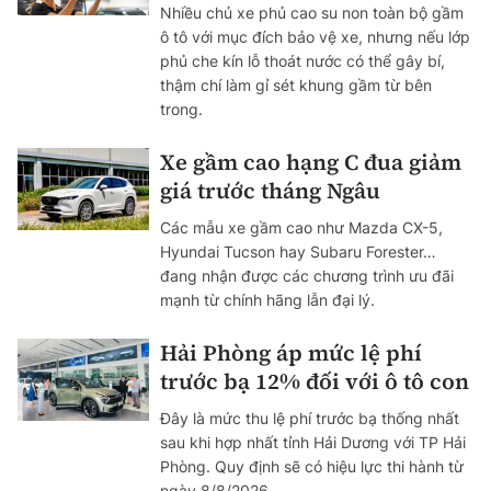
Nhiều chủ xe phủ cao su non toàn bộ gầm
ô tô với mục đích bảo vệ xe, nhưng nếu lớp
phủ che kín lỗ thoát nước có thể gây bí,
thậm chí làm gỉ sét khung gầm từ bên
trong.
Xe gầm cao hạng C đua giảm
giá trước tháng Ngâu
Các mẫu xe gầm cao như Mazda CX-5,
Hyundai Tucson hay Subaru Forester…
đang nhận được các chương trình ưu đãi
mạnh từ chính hãng lẫn đại lý.
Hải Phòng áp mức lệ phí
trước bạ 12% đối với ô tô con
Đây là mức thu lệ phí trước bạ thống nhất
sau khi hợp nhất tỉnh Hải Dương với TP Hải
Phòng. Quy định sẽ có hiệu lực thi hành từ
ngày 8/8/2026.