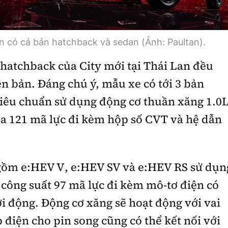
n có cả bản hatchback và sedan (Ảnh: Paultan).
 hatchback của City mới tại Thái Lan đều
n bản. Đáng chú ý, mẫu xe có tới 3 bản
tiêu chuẩn sử dụng động cơ thuần xăng 1.0
 đa 121 mã lực đi kèm hộp số CVT và hệ dẫn
 gồm e:HEV V, e:HEV SV và e:HEV RS sử dụn
 công suất 97 mã lực đi kèm mô-tơ điện có
i động. Động cơ xăng sẽ hoạt động với vai
điện cho pin song cũng có thể kết nối với