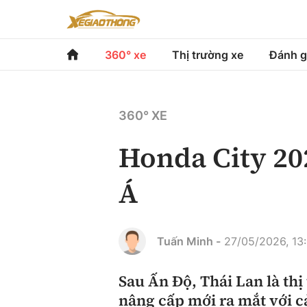
360° xe
Thị trường xe
Đánh g
360° xe
Thị trường xe
Đánh gi
360° XE
Chính sách
Xe du lịch
Đánh gi
Honda City 20
Hạ tầng phương tiện
Xe chuyên dụng
So sán
Á
Góc nhìn
Xe máy
Xếp hạ
Tâm điểm
Tuấn Minh -
27/05/2026, 13
Xe xanh
Video
Sau Ấn Độ, Thái Lan là th
nâng cấp mới ra mắt với c
Review xe