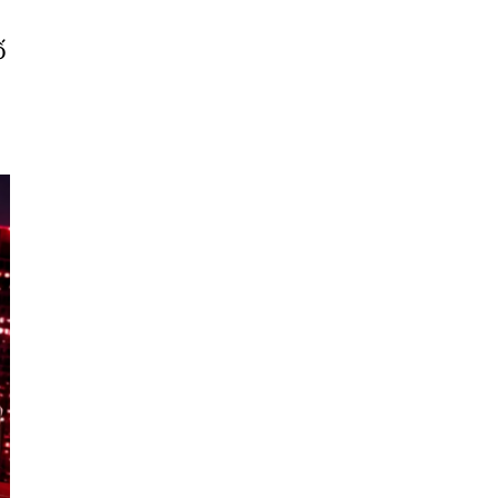
Liêu
ố
Bắc
Giang
Bắc
Kạn
Bắc
Ninh
Bến
Tre
Cao
Bằng
Cà
Mau