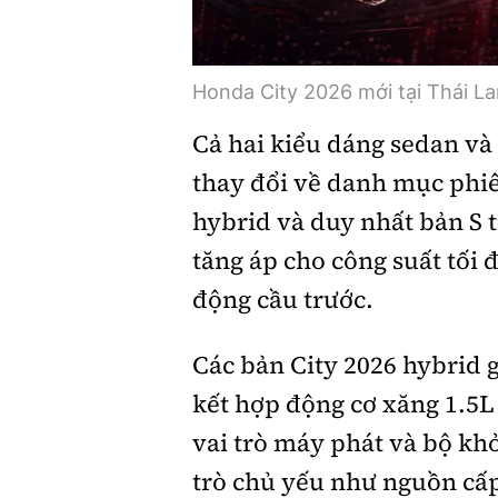
Honda City 2026 mới tại Thái La
Cả hai kiểu dáng sedan và
thay đổi về danh mục phiê
hybrid và duy nhất bản S 
tăng áp cho công suất tối
động cầu trước.
Các bản City 2026 hybrid
kết hợp động cơ xăng 1.5L
vai trò máy phát và bộ khở
trò chủ yếu như nguồn cấp 