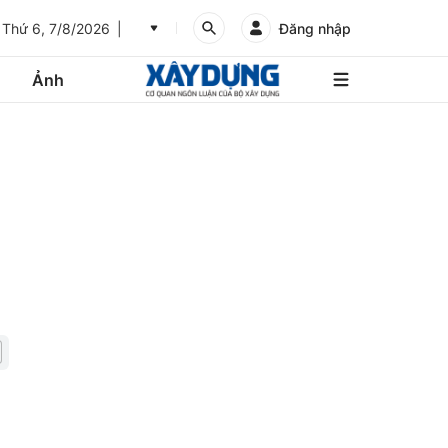
Thứ 6, 7/8/2026
Đăng nhập
Ảnh
An
Giang
Ảnh
Bình
Dương
Các trang liên kết
Bình
Phước
Bình
Thuận
Gửi góp ý phản ảnh
Bình
Định
Bạc