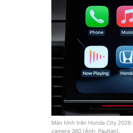
Màn hình trên Honda City 2026 m
camera 360 (Ảnh: Paultan).