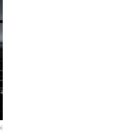
Hà
Tĩnh
Hòa
Bình
Hưng
Yên
Hải
Dương
Hải
Phòng
Hậu
Giang
ị
Khánh
Hòa