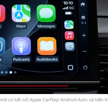
ới có kết nối Apple CarPlay/ Android Auto và hiển th