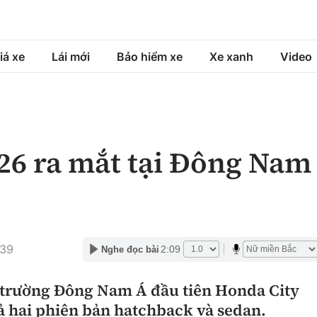
iá xe
Lái mới
Bảo hiểm xe
Xe xanh
Video
á xe
Lái mới
Bảo hiểm xe
á xe mới
Tư vấn sử dụng
Sản phẩm bảo hiểm
26 ra mắt tại Đông Nam
h
Chọn xe
Bồi thường bảo hiểm
ng xe
Lái xe an toàn
:39
2:09
Nghe đọc bài
ị trường Đông Nam Á đầu tiên Honda City
ả hai phiên bản hatchback và sedan.