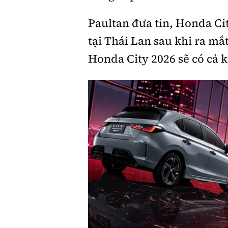
Paultan đưa tin, Honda Ci
Giới thiệu xe
tại Thái Lan sau khi ra mắ
Tư vấn
Honda City 2026 sẽ có cả 