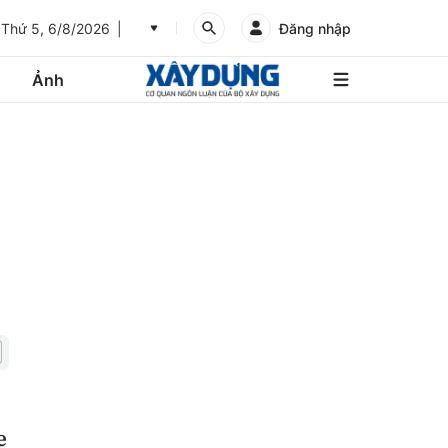
Thứ 5, 6/8/2026
Đăng nhập
Ảnh
An
Giang
Ảnh
Bình
Dương
Các trang liên kết
Bình
Phước
Bình
Thuận
Gửi góp ý phản ảnh
Bình
Định
e
Bạc