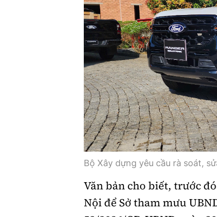
Bộ Xây dựng yêu cầu rà soát, sửa
Văn bản cho biết, trước đ
Nội để Sở tham mưu UBND