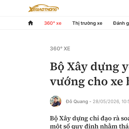
360° xe
Thị trường xe
Đánh g
360° xe
Thị trường xe
Đánh gi
360° XE
Chính sách
Xe du lịch
Đánh gi
Bộ Xây dựng y
Hạ tầng phương tiện
Xe chuyên dụng
So sán
vướng cho xe 
Góc nhìn
Xe máy
Xếp hạ
Tâm điểm
Đỗ Quang -
28/05/2026, 10:
Xe xanh
Video
Bộ Xây dựng chỉ đạo rà so
một số quy định nhằm thá
Review xe