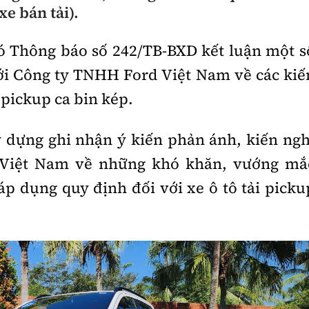
xe bán tải).
ó Thông báo số 242/TB-BXD kết luận một s
với Công ty TNHH Ford Việt Nam về các kiế
 pickup ca bin kép.
y dựng ghi nhận ý kiến phản ánh, kiến ngh
Việt Nam về những khó khăn, vướng mắ
 áp dụng quy định đối với xe ô tô tải picku