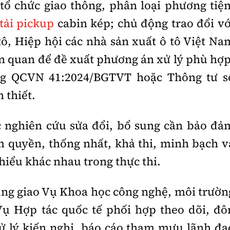
 tổ chức giao thông, phân loại phương tiện
 tải pickup
cabin kép; chủ động trao đổi vớ
ô, Hiệp hội các nhà sản xuất ô tô Việt Na
iên quan để đề xuất phương án xử lý phù hợp
ng QCVN 41:2024/BGTVT hoặc Thông tư s
 thiết.
 nghiên cứu sửa đổi, bổ sung cần bảo đả
 quyền, thống nhất, khả thi, minh bạch v
hiểu khác nhau trong thực thi.
ũng giao Vụ Khoa học công nghệ, môi trườn
Vụ Hợp tác quốc tế phối hợp theo dõi, đô
xử lý kiến nghị, báo cáo tham mưu lãnh đạ