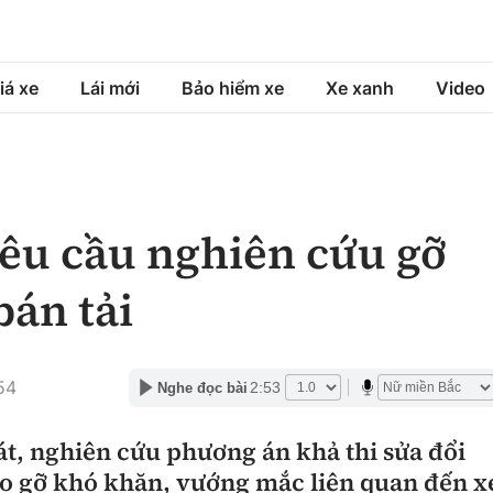
iá xe
Lái mới
Bảo hiểm xe
Xe xanh
Video
á xe
Lái mới
Bảo hiểm xe
á xe mới
Tư vấn sử dụng
Sản phẩm bảo hiểm
êu cầu nghiên cứu gỡ
h
Chọn xe
Bồi thường bảo hiểm
bán tải
ng xe
Lái xe an toàn
54
2:53
Nghe đọc bài
át, nghiên cứu phương án khả thi sửa đổi
o gỡ khó khăn, vướng mắc liên quan đến x