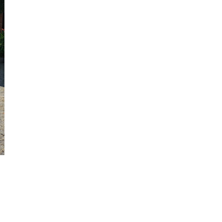
Cần
Thơ
Điện
Biên
Đà
Nẵng
Đà
Lạt
Đắk
Lắk
Đắk
Nông
ố
Đồng
Nai