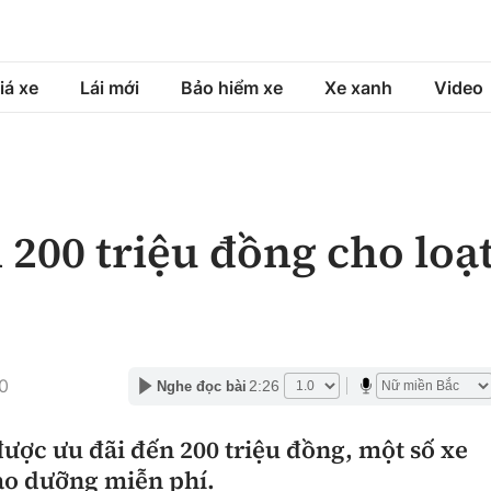
iá xe
Lái mới
Bảo hiểm xe
Xe xanh
Video
á xe
Lái mới
Bảo hiểm xe
á xe mới
Tư vấn sử dụng
Sản phẩm bảo hiểm
 200 triệu đồng cho loạ
h
Chọn xe
Bồi thường bảo hiểm
ng xe
Lái xe an toàn
0
2:26
Nghe đọc bài
ược ưu đãi đến 200 triệu đồng, một số xe
ảo dưỡng miễn phí.