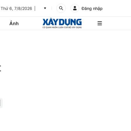
Thứ 6, 7/8/2026
Đăng nhập
Ảnh
An
Giang
Ảnh
Bình
Dương
t
Các trang liên kết
Bình
Phước
Bình
Thuận
Gửi góp ý phản ảnh
Bình
Định
Bạc