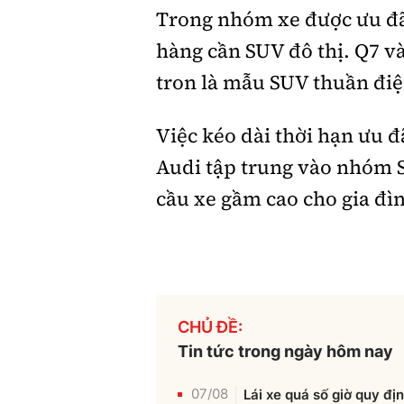
Trong nhóm xe được ưu đã
hàng cần SUV đô thị. Q7 v
tron là mẫu SUV thuần điện
Việc kéo dài thời hạn ưu đ
Audi tập trung vào nhóm S
cầu xe gầm cao cho gia đì
CHỦ ĐỀ:
Tin tức trong ngày hôm nay
07/08
Lái xe quá số giờ quy đị