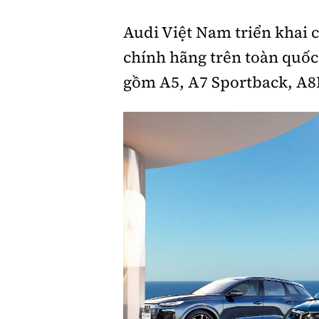
Audi Việt Nam triển khai c
Giới thiệu xe
chính hãng trên toàn quốc
Tư vấn
gồm A5, A7 Sportback, A8L