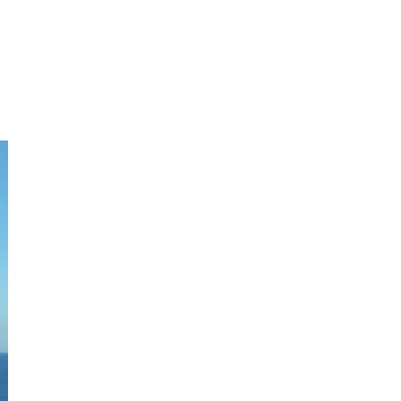
Liêu
Bắc
Giang
Bắc
Kạn
Bắc
Ninh
Bến
Tre
Cao
Bằng
Cà
Mau