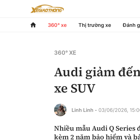
360° xe
Thị trường xe
Đánh g
360° xe
Thị trường xe
Đánh gi
360° XE
Chính sách
Xe du lịch
Đánh gi
Audi giảm đến
Hạ tầng phương tiện
Xe chuyên dụng
So sán
xe SUV
Góc nhìn
Xe máy
Xếp hạ
Tâm điểm
Linh Linh -
03/06/2026, 15:0
Xe xanh
Video
Nhiều mẫu Audi Q Series đ
kèm 2 năm bảo hiểm và b
Review xe