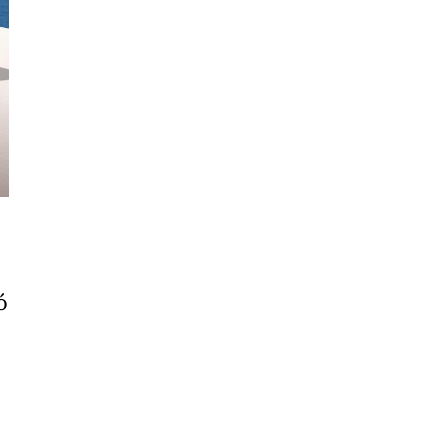
Cần
Thơ
Điện
Biên
Đà
Nẵng
Đà
Lạt
Đắk
ó
Lắk
Đắk
Nông
Đồng
Nai