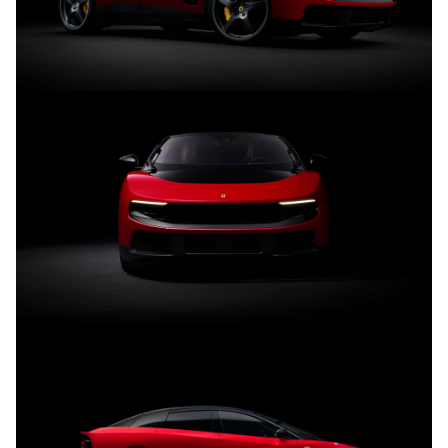
Trưởng ban Ô tô - Xe máy:
Nguyễn Tiến Mạnh
Giấy phép số: 03/GP-BC, cấp ngày 22/4/2025
Chuyên trang của Báo Xây dựng
Tòa soạn: Số 2 Nguyễn Công Hoan, phường Giảng Võ,
Hà Nội.
Hotline: 0967 376 459;
Liên hệ quảng cáo phát hành: 0915.057.282
Email:
bandoc@baoxaydung.vn
Thông tin tòa soạn