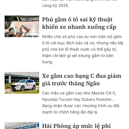
cùng kỳ 2025.
Phủ gầm ô tô sai kỹ thuật
khiến xe nhanh xuống cấp
Nhiều chủ xe phủ cao su non toàn bộ gầm
ô tô với mục đích bảo vệ xe, nhưng nếu lớp
phủ che kín lỗ thoát nước có thể gây bí,
thậm chí làm gỉ sét khung gầm từ bên
trong.
Xe gầm cao hạng C đua giảm
giá trước tháng Ngâu
Các mẫu xe gầm cao như Mazda CX-5,
Hyundai Tucson hay Subaru Forester…
đang nhận được các chương trình ưu đãi
mạnh từ chính hãng lẫn đại lý.
Hải Phòng áp mức lệ phí