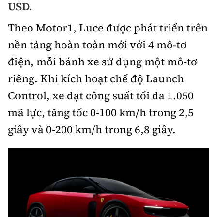
USD.
Bảo hiểm xe
Xếp hạng xe
Chọn xe
Theo Motor1, Luce được phát triển trên
Sản phẩm bảo hiểm
Xe xanh
nền tảng hoàn toàn mới với 4 mô-tơ
Lái xe an toàn
Bồi thường bảo hiểm
điện, mỗi bánh xe sử dụng một mô-tơ
Video
riêng. Khi kích hoạt chế độ Launch
Review xe
Control, xe đạt công suất tối đa 1.050
Ảnh
Giới thiệu xe
mã lực, tăng tốc 0-100 km/h trong 2,5
Ô tô
giây và 0-200 km/h trong 6,8 giây.
Tư vấn
Xe máy
Cơ quan chủ quản: Bộ Xây dựng
Tổng biên tập:
Nguyễn Thị Hồng Nga