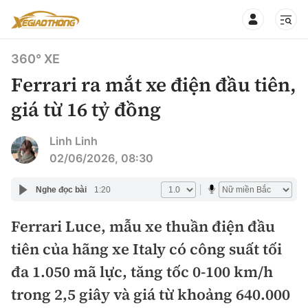
360° XE
Ferrari ra mắt xe điện đầu tiên,
giá từ 16 tỷ đồng
CHUYÊN MỤC
QUAY LẠI BÁO XÂY DỰNG
Linh Linh
02/06/2026, 08:30
360° xe
Chính sách
Nghe đọc bài
1:20
Thị trường xe
Hạ tầng phương tiện
Ferrari Luce, mẫu xe thuần điện đầu
Xe du lịch
Đánh giá xe
tiên của hãng xe Italy có công suất tối
Góc nhìn
Xe chuyên dụng
Đánh giá xe mới
đa 1.050 mã lực, tăng tốc 0-100 km/h
Lái mới
Tâm điểm
trong 2,5 giây và giá từ khoảng 640.000
Xe máy
So sánh
Tư vấn sử dụng