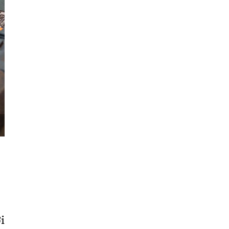
Sơn
Nam
Định
Nghệ
An
Ninh
Bình
Ninh
Thuận
Phú
Thọ
Phú
Yên
i