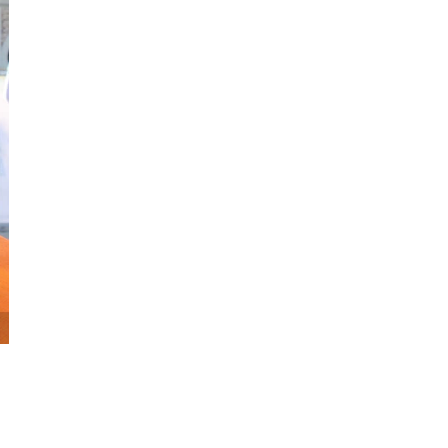
Cần
Thơ
Điện
Biên
Đà
Nẵng
Đà
Lạt
Đắk
Lắk
Đắk
Nông
Đồng
Nai