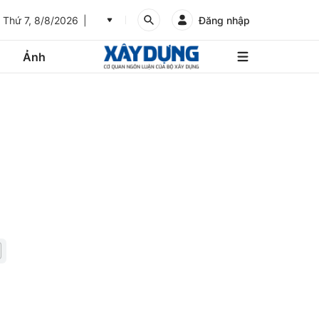
Thứ 7, 8/8/2026
Đăng nhập
Ảnh
An
Giang
Ảnh
Bình
Dương
Các trang liên kết
Bình
Phước
Bình
Thuận
Gửi góp ý phản ảnh
Bình
Định
Bạc