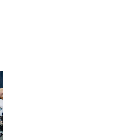
Kiên
Giang
Kon
Tum
Lai
Châu
Long
An
Lào
Cai
Lâm
Đồng
Lạng