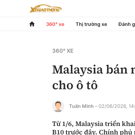
360° xe
Thị trường xe
Đánh g
360° xe
Thị trường xe
Đánh gi
360° XE
Chính sách
Xe du lịch
Đánh gi
Malaysia bán 
Hạ tầng phương tiện
Xe chuyên dụng
So sán
cho ô tô
Góc nhìn
Xe máy
Xếp hạ
Tâm điểm
Tuấn Minh -
02/06/2026, 14
Xe xanh
Video
Từ 1/6, Malaysia triển kha
B10 trước đây. Chính phủ 
Review xe