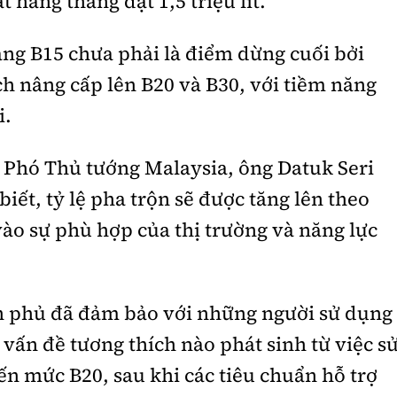
 hàng tháng đạt 1,5 triệu lít.
ang B15 chưa phải là điểm dừng cuối bởi
ch nâng cấp lên B20 và B30, với tiềm năng
i.
 Phó Thủ tướng Malaysia, ông Datuk Seri
ết, tỷ lệ pha trộn sẽ được tăng lên theo
vào sự phù hợp của thị trường và năng lực
nh phủ đã đảm bảo với những người sử dụng
vấn đề tương thích nào phát sinh từ việc s
ến mức B20, sau khi các tiêu chuẩn hỗ trợ