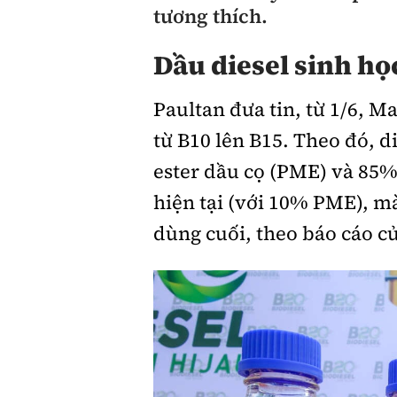
tương thích.
Giới thiệu xe
Dầu diesel sinh họ
Tư vấn
Paultan đưa tin, từ 1/6, Ma
từ B10 lên B15. Theo đó, 
ester dầu cọ (PME) và 85%
hiện tại (với 10% PME), m
dùng cuối, theo báo cáo 