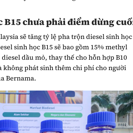
c B15 chưa phải điểm dừng cuố
laysia sẽ tăng tỷ lệ pha trộn diesel sinh học
diesel sinh học B15 sẽ bao gồm 15% methyl
 diesel dầu mỏ, thay thế cho hỗn hợp B10
à không phát sinh thêm chi phí cho người
của Bernama.