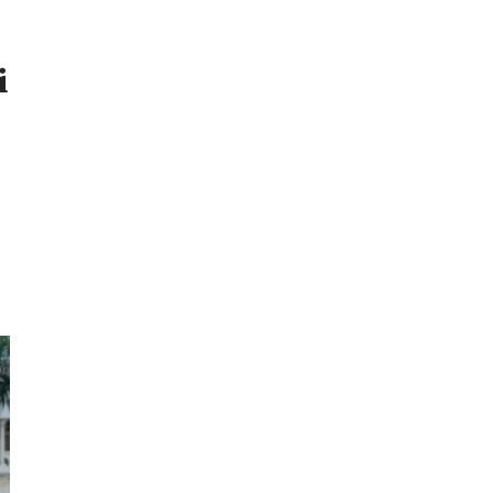
Liêu
Bắc
i
Giang
Bắc
Kạn
Bắc
Ninh
Bến
Tre
Cao
Bằng
Cà
Mau