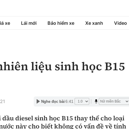
iá xe
Lái mới
Bảo hiểm xe
Xe xanh
Video
á xe
Lái mới
Bảo hiểm xe
á xe mới
Tư vấn sử dụng
Sản phẩm bảo hiểm
nhiên liệu sinh học B15
h
Chọn xe
Bồi thường bảo hiểm
ng xe
Lái xe an toàn
:21
6:41
Nghe đọc bài
i dầu diesel sinh học B15 thay thế cho loại
nước này cho biết không có vấn đề về tính