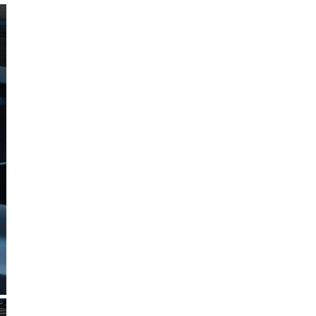
Hà
Tĩnh
Hòa
Bình
Hưng
Yên
Hải
Dương
Hải
Phòng
Hậu
Giang
Khánh
Hòa