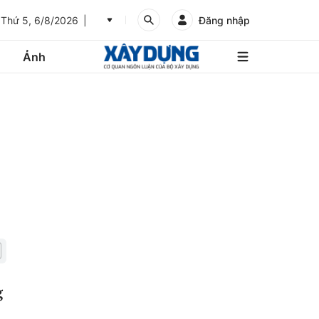
Thứ 5, 6/8/2026
Đăng nhập
Ảnh
An
Giang
Ảnh
Bình
Dương
Các trang liên kết
Bình
Phước
Bình
Thuận
Gửi góp ý phản ảnh
Bình
Định
g
Bạc