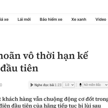
iá xe
Lái mới
Bảo hiểm xe
Xe xanh
Video
á xe
Lái mới
Bảo hiểm xe
á xe mới
Tư vấn sử dụng
Sản phẩm bảo hiểm
oãn vô thời hạn kế
h
Chọn xe
Bồi thường bảo hiểm
 đầu tiên
ng xe
Lái xe an toàn
30
1:23
Nghe đọc bài
 khách hàng vẫn chuộng động cơ đốt tron
iện đầu tiên của hãng tiếp tục bị lùi sau