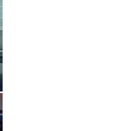
Cần
Thơ
Điện
Biên
Đà
Nẵng
Đà
Lạt
Đắk
Lắk
Đắk
Nông
Đồng
Nai