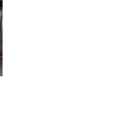
Kiên
Giang
Kon
Tum
Lai
Châu
Long
An
Lào
Cai
Lâm
Đồng
Lạng