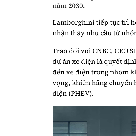
năm 2030.
Giới thiệu xe
Lamborghini tiếp tục trì 
Tư vấn
nhận thấy nhu cầu từ nhóm
Trao đổi với CNBC, CEO S
dự án xe điện là quyết đị
đến xe điện trong nhóm k
vọng, khiến hãng chuyển 
điện (PHEV).