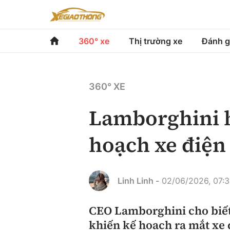
360° xe
Thị trường xe
Đánh g
360° xe
Thị trường xe
Đánh gi
360° XE
Chính sách
Xe du lịch
Đánh gi
Lamborghini h
Hạ tầng phương tiện
Xe chuyên dụng
So sán
hoạch xe điện
Góc nhìn
Xe máy
Xếp hạ
Tâm điểm
Linh Linh -
02/06/2026, 07:
Xe xanh
Video
CEO Lamborghini cho biết
khiến kế hoạch ra mắt xe đ
Review xe