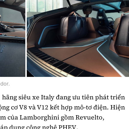
dor.
 hãng siêu xe Italy đang ưu tiên phát triển
ng cơ V8 và V12 kết hợp mô-tơ điện. Hiện
ẩm của Lamborghini gồm Revuelto,
 áp dụng công nghệ PHEV.