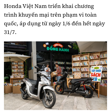
Honda Việt Nam triển khai chương
Bảo hiểm xe
Xếp hạng xe
Chọn xe
trình khuyến mại trên phạm vi toàn
Sản phẩm bảo hiểm
Xe xanh
quốc, áp dụng từ ngày 1/6 đến hết ngày
Lái xe an toàn
Bồi thường bảo hiểm
31/7.
Video
Review xe
Ảnh
Giới thiệu xe
Ô tô
Tư vấn
Xe máy
Cơ quan chủ quản: Bộ Xây dựng
Tổng biên tập:
Nguyễn Thị Hồng Nga