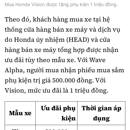
Mua Honda Vision được tặng phụ kiện 1 triệu đồng.
Trưởng ban Ô tô - Xe máy:
Nguyễn Tiến Mạnh
Giấy phép số: 03/GP-BC, cấp ngày 22/4/2025
Theo đó, khách hàng mua xe tại hệ
Chuyên trang của Báo Xây dựng
thống cửa hàng bán xe máy và dịch vụ
do Honda ủy nhiệm (HEAD) và cửa
Tòa soạn: Số 2 Nguyễn Công Hoan, phường Giảng Võ,
Hà Nội.
hàng bán xe máy tổng hợp được nhận
Hotline: 0967 376 459;
ưu đãi tùy theo mẫu xe. Với Wave
Liên hệ quảng cáo phát hành: 0915.057.282
Email:
bandoc@baoxaydung.vn
Alpha, người mua nhận phiếu mua sắm
phụ kiện trị giá 500.000 đồng. Với
Vision, mức ưu đãi là 1 triệu đồng.
Thông tin tòa soạn
Ưu đãi phụ
Thời gian áp
Mẫu xe
kiện
dụng