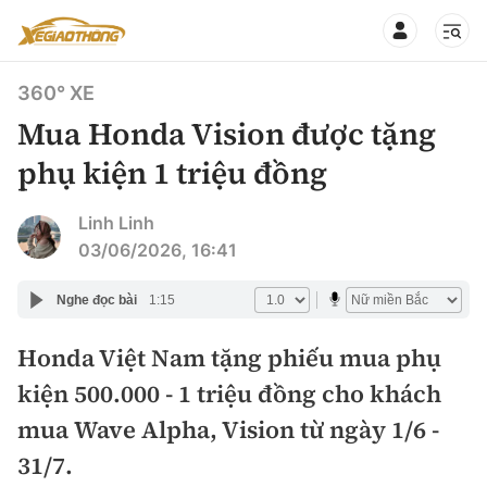
360° XE
Mua Honda Vision được tặng
phụ kiện 1 triệu đồng
CHUYÊN MỤC
QUAY LẠI BÁO XÂY DỰNG
Linh Linh
03/06/2026, 16:41
360° xe
Chính sách
Nghe đọc bài
1:15
Thị trường xe
Hạ tầng phương tiện
Honda Việt Nam tặng phiếu mua phụ
Xe du lịch
Đánh giá xe
kiện 500.000 - 1 triệu đồng cho khách
Góc nhìn
Xe chuyên dụng
Đánh giá xe mới
mua Wave Alpha, Vision từ ngày 1/6 -
Lái mới
Tâm điểm
31/7.
Xe máy
So sánh
Tư vấn sử dụng