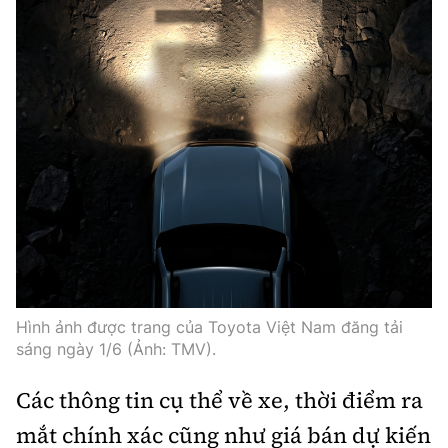
Trưởng ban Ô tô - Xe máy:
Nguyễn Tiến Mạnh
Giấy phép số: 03/GP-BC, cấp ngày 22/4/2025
Chuyên trang của Báo Xây dựng
Tòa soạn: Số 2 Nguyễn Công Hoan, phường Giảng Võ,
Hà Nội.
Hotline: 0967 376 459;
Liên hệ quảng cáo phát hành: 0915.057.282
Email:
bandoc@baoxaydung.vn
Hình ảnh được trang của Toyota Việt Nam đăng tải
sáng ngày 1/6 (Ảnh: TMV).
Thông tin tòa soạn
Các thông tin cụ thể về xe, thời điểm ra
mắt chính xác cũng như giá bán dự kiến