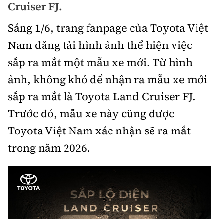
Cruiser FJ.
Bảo hiểm xe
Xếp hạng xe
Chọn xe
Sáng 1/6, trang fanpage của Toyota Việt
Sản phẩm bảo hiểm
Xe xanh
Nam đăng tải hình ảnh thể hiện việc
Lái xe an toàn
Bồi thường bảo hiểm
sắp ra mắt một mẫu xe mới. Từ hình
Video
ảnh, không khó để nhận ra mẫu xe mới
Review xe
sắp ra mắt là Toyota Land Cruiser FJ.
Ảnh
Giới thiệu xe
Trước đó, mẫu xe này cũng được
Ô tô
Toyota Việt Nam xác nhận sẽ ra mắt
Tư vấn
Xe máy
trong năm 2026.
Cơ quan chủ quản: Bộ Xây dựng
Tổng biên tập:
Nguyễn Thị Hồng Nga