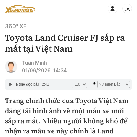
360° XE
Toyota Land Cruiser FJ sắp ra
mắt tại Việt Nam
CHUYÊN MỤC
QUAY LẠI BÁO XÂY DỰNG
Tuấn Minh
01/06/2026, 14:34
360° xe
Chính sách
Nghe đọc bài
2:41
Thị trường xe
Hạ tầng phương tiện
Trang chính thức của Toyota Việt Nam
Xe du lịch
Đánh giá xe
đăng tải hình ảnh về một mẫu xe mới
Góc nhìn
Xe chuyên dụng
Đánh giá xe mới
sắp ra mắt. Nhiều người không khó để
Lái mới
Tâm điểm
nhận ra mẫu xe này chính là Land
Xe máy
So sánh
Tư vấn sử dụng