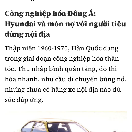
Trưởng ban Ô tô - Xe máy:
Nguyễn Tiến Mạnh
Công nghiệp hóa Đông Á:
Giấy phép số: 03/GP-BC, cấp ngày 22/4/2025
Hyundai và món nợ với người tiêu
Chuyên trang của Báo Xây dựng
dùng nội địa
Tòa soạn: Số 2 Nguyễn Công Hoan, phường Giảng Võ,
Thập niên 1960-1970, Hàn Quốc đang
Hà Nội.
Hotline: 0967 376 459;
trong giai đoạn công nghiệp hóa thần
Liên hệ quảng cáo phát hành: 0915.057.282
tốc. Thu nhập bình quân tăng, đô thị
Email:
bandoc@baoxaydung.vn
hóa nhanh, nhu cầu di chuyển bùng nổ,
nhưng chưa có hãng xe nội địa nào đủ
sức đáp ứng.
Thông tin tòa soạn