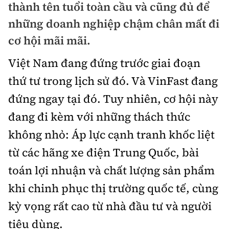
thành tên tuổi toàn cầu và cũng đủ để
Bảo hiểm xe
Xếp hạng xe
những doanh nghiệp chậm chân mất đi
Chọn xe
Sản phẩm bảo hiểm
cơ hội mãi mãi.
Xe xanh
Lái xe an toàn
Bồi thường bảo hiểm
Việt Nam đang đứng trước giai đoạn
Video
thứ tư trong lịch sử đó. Và VinFast đang
Review xe
đứng ngay tại đó. Tuy nhiên, cơ hội này
Ảnh
đang đi kèm với những thách thức
Giới thiệu xe
Ô tô
không nhỏ: Áp lực cạnh tranh khốc liệt
Tư vấn
Xe máy
từ các hãng xe điện Trung Quốc, bài
toán lợi nhuận và chất lượng sản phẩm
khi chinh phục thị trường quốc tế, cùng
kỳ vọng rất cao từ nhà đầu tư và người
Cơ quan chủ quản: Bộ Xây dựng
tiêu dùng.
Tổng biên tập:
Nguyễn Thị Hồng Nga