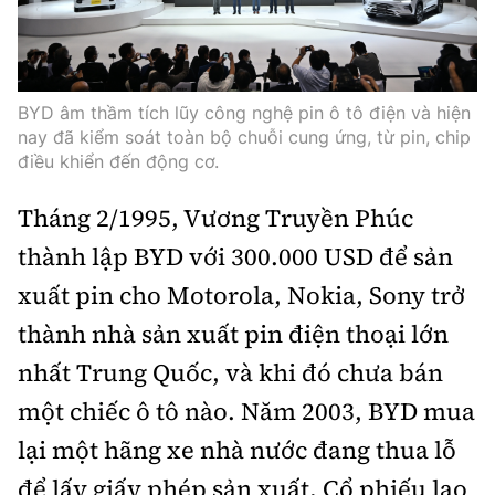
BYD âm thầm tích lũy công nghệ pin ô tô điện và hiện
nay đã kiểm soát toàn bộ chuỗi cung ứng, từ pin, chip
điều khiển đến động cơ.
Tháng 2/1995, Vương Truyền Phúc
thành lập BYD với 300.000 USD để sản
xuất pin cho Motorola, Nokia, Sony trở
thành nhà sản xuất pin điện thoại lớn
nhất Trung Quốc, và khi đó chưa bán
một chiếc ô tô nào. Năm 2003, BYD mua
lại một hãng xe nhà nước đang thua lỗ
để lấy giấy phép sản xuất. Cổ phiếu lao