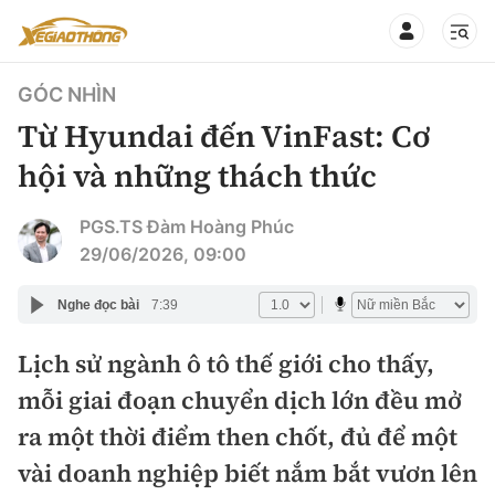
GÓC NHÌN
Từ Hyundai đến VinFast: Cơ
hội và những thách thức
CHUYÊN MỤC
QUAY LẠI BÁO XÂY DỰNG
PGS.TS Đàm Hoàng Phúc
29/06/2026, 09:00
360° xe
Chính sách
Nghe đọc bài
7:39
Thị trường xe
Hạ tầng phương tiện
Lịch sử ngành ô tô thế giới cho thấy,
Xe du lịch
Đánh giá xe
mỗi giai đoạn chuyển dịch lớn đều mở
Góc nhìn
Xe chuyên dụng
Đánh giá xe mới
ra một thời điểm then chốt, đủ để một
Lái mới
Tâm điểm
vài doanh nghiệp biết nắm bắt vươn lên
Xe máy
So sánh
Tư vấn sử dụng