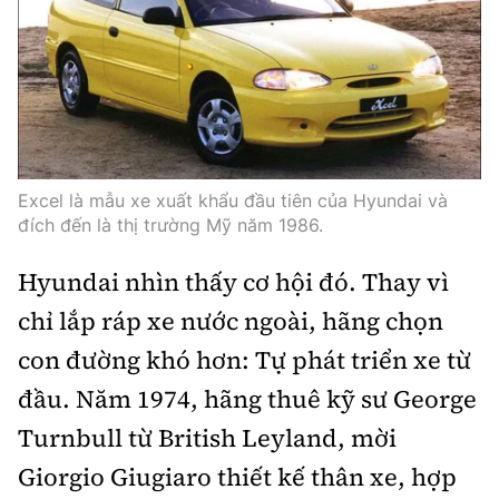
Excel là mẫu xe xuất khẩu đầu tiên của Hyundai và
đích đến là thị trường Mỹ năm 1986.
Hyundai nhìn thấy cơ hội đó. Thay vì
chỉ lắp ráp xe nước ngoài, hãng chọn
con đường khó hơn: Tự phát triển xe từ
đầu. Năm 1974, hãng thuê kỹ sư George
Turnbull từ British Leyland, mời
Giorgio Giugiaro thiết kế thân xe, hợp