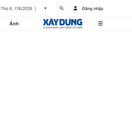
Thứ 6, 7/8/2026
Đăng nhập
Ảnh
An
Giang
Ảnh
Bình
Dương
Các trang liên kết
Bình
Phước
Bình
Thuận
Gửi góp ý phản ảnh
Bình
Định
Bạc