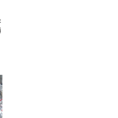
Sơn
Nam
t
Định
ị
Nghệ
An
Ninh
Bình
Ninh
Thuận
Phú
Thọ
Phú
Yên