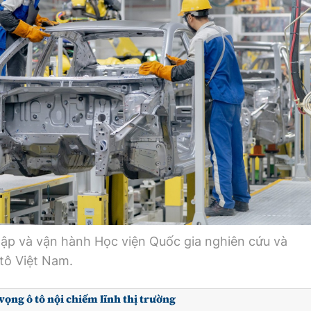
lập và vận hành Học viện Quốc gia nghiên cứu và
tô Việt Nam.
ọng ô tô nội chiếm lĩnh thị trường