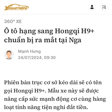
360° XE
Ô tô hạng sang Hongqi H9+
chuẩn bị ra mắt tại Nga
CHUYÊN MỤC
QUAY LẠI BÁO XÂY DỰNG
Mạnh Hưng
24/07/2024, 09:30
360° xe
Chính sách
Thị trường xe
Hạ tầng phương tiện
Phiên bản trục cơ sở kéo dài sẽ có tên
Xe du lịch
Đánh giá xe
gọi Hongqi H9+. Mẫu xe này sẽ được
Góc nhìn
Xe chuyên dụng
Đánh giá xe mới
nâng cấp sức mạnh động cơ cùng hàng
Lái mới
Tâm điểm
loạt tính năng tiện nghi đắt tiền.
Xe máy
So sánh
Tư vấn sử dụng