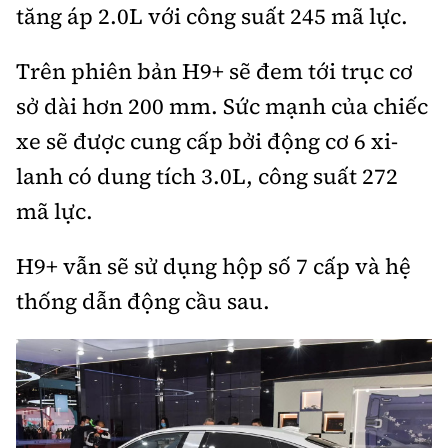
tăng áp 2.0L với công suất 245 mã lực.
Trưởng ban Ô tô - Xe máy:
Nguyễn Tiến Mạnh
Giấy phép số: 03/GP-BC, cấp ngày 22/4/2025
Trên phiên bản H9+ sẽ đem tới trục cơ
Chuyên trang của Báo Xây dựng
sở dài hơn 200 mm. Sức mạnh của chiếc
Tòa soạn: Số 2 Nguyễn Công Hoan, phường Giảng Võ,
xe sẽ được cung cấp bởi động cơ 6 xi-
Hà Nội.
lanh có dung tích 3.0L, công suất 272
Hotline: 0967 376 459;
mã lực.
Liên hệ quảng cáo phát hành: 0915.057.282
Email:
bandoc@baoxaydung.vn
H9+ vẫn sẽ sử dụng hộp số 7 cấp và hệ
thống dẫn động cầu sau.
Thông tin tòa soạn