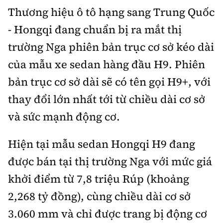
Thương hiệu ô tô hạng sang Trung Quốc
Bảo hiểm xe
Xếp hạng xe
Chọn xe
- Hongqi đang chuẩn bị ra mắt thị
Sản phẩm bảo hiểm
Xe xanh
trường Nga phiên bản trục cơ sở kéo dài
Lái xe an toàn
Bồi thường bảo hiểm
của mẫu xe sedan hàng đầu H9. Phiên
Video
bản trục cơ sở dài sẽ có tên gọi H9+, với
Review xe
thay đổi lớn nhất tới từ chiều dài cơ sở
Ảnh
Giới thiệu xe
và sức mạnh động cơ.
Ô tô
Tư vấn
Xe máy
Hiện tại mẫu sedan Hongqi H9 đang
được bán tại thị trường Nga với mức giá
khởi điểm từ 7,8 triệu Rúp (khoảng
2,268 tỷ đồng), cùng chiều dài cơ sở
Cơ quan chủ quản: Bộ Xây dựng
3.060 mm và chỉ được trang bị động cơ
Tổng biên tập:
Nguyễn Thị Hồng Nga