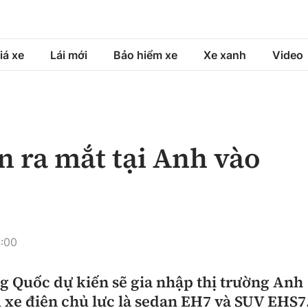
iá xe
Lái mới
Bảo hiểm xe
Xe xanh
Video
á xe
Lái mới
Bảo hiểm xe
á xe mới
Tư vấn sử dụng
Sản phẩm bảo hiểm
n ra mắt tại Anh vào
h
Chọn xe
Bồi thường bảo hiểm
ng xe
Lái xe an toàn
4:00
g Quốc dự kiến sẽ gia nhập thị trường Anh
 xe điện chủ lực là sedan EH7 và SUV EHS7