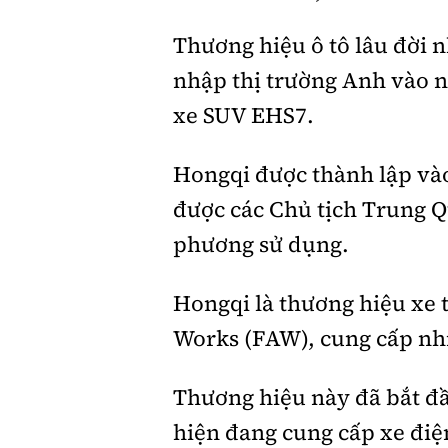
Thương hiệu ô tô lâu đời n
Giới thiệu xe
nhập thị trường Anh vào 
Tư vấn
xe SUV EHS7.
Hongqi được thành lập vào
được các Chủ tịch Trung Q
phương sử dụng.
Hongqi là thương hiệu xe 
Works (FAW), cung cấp nhiề
Thương hiệu này đã bắt đ
hiện đang cung cấp xe điệ