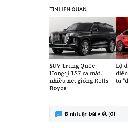
TIN LIÊN QUAN
SUV Trung Quốc
Lộ d
Hongqi LS7 ra mắt,
diệ
nhiều nét giống Rolls-
từ "
Royce
Bình luận bài viết (
0
)