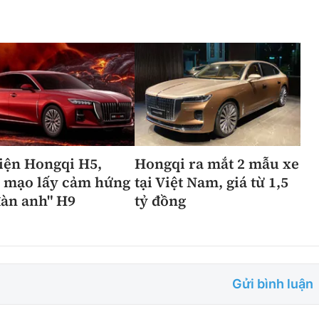
iện Hongqi H5,
Hongqi ra mắt 2 mẫu xe
n mạo lấy cảm hứng
tại Việt Nam, giá từ 1,5
đàn anh" H9
tỷ đồng
Gửi bình luận