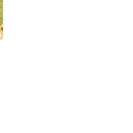
Đồng
Tháp
Gia
Lai
Hà
Nội
Hồ
Chí
Minh
Hà
Giang
Hà
Nam