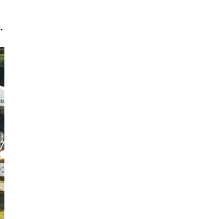
Cần
Thơ
.
Điện
Biên
Đà
Nẵng
Đà
Lạt
Đắk
Lắk
Đắk
Nông
Đồng
Nai