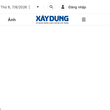
Thứ 6, 7/8/2026
Đăng nhập
Ảnh
An
Giang
Ảnh
Bình
Dương
Các trang liên kết
Bình
Phước
Bình
Thuận
Gửi góp ý phản ảnh
Bình
Định
.
Bạc