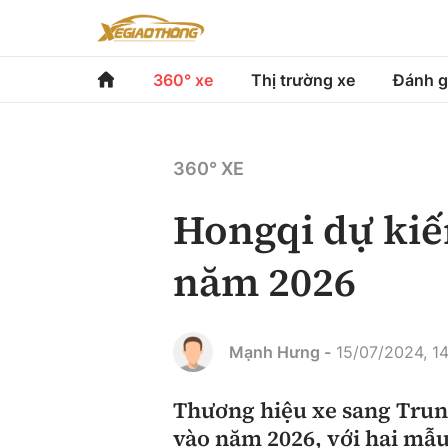
360° xe
Thị trường xe
Đánh g
360° xe
Thị trường xe
Đánh gi
360° XE
Chính sách
Xe du lịch
Đánh gi
Hongqi dự kiế
Hạ tầng phương tiện
Xe chuyên dụng
So sán
năm 2026
Góc nhìn
Xe máy
Xếp hạ
Tâm điểm
Mạnh Hưng -
15/07/2024, 1
Xe xanh
Video
Thương hiệu xe sang Trun
vào năm 2026, với hai mẫu
Review xe