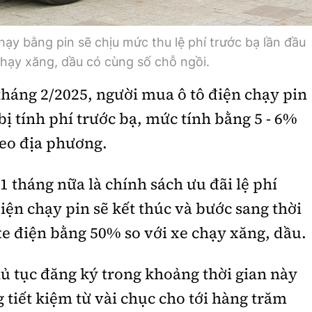
hạy bằng pin sẽ chịu mức thu lệ phí trước bạ lần đầu
hạy xăng, dầu có cùng số chỗ ngồi.
tháng 2/2025, người mua ô tô điện chạy pin
bị tính phí trước bạ, mức tính bằng 5 - 6%
heo địa phương.
 1 tháng nữa là chính sách ưu đãi lệ phí
ện chạy pin sẽ kết thúc và bước sang thời
xe điện bằng 50% so với xe chạy xăng, dầu.
hủ tục đăng ký trong khoảng thời gian này
tiết kiệm từ vài chục cho tới hàng trăm