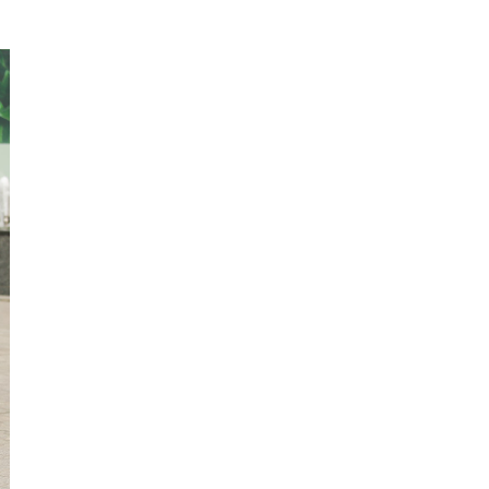
Sơn
Nam
Định
Nghệ
An
Ninh
Bình
Ninh
Thuận
Phú
Thọ
Phú
Yên