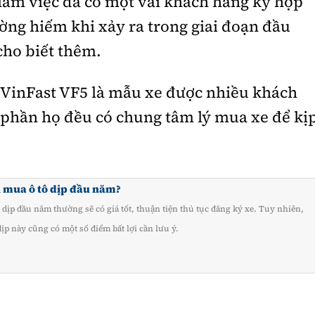
 làm việc đã có một vài khách hàng ký hợp
ng hiếm khi xảy ra trong giai đoạn đầu
ho biết thêm.
VinFast VF5 là mẫu xe được nhiều khách
 phần họ đều có chung tâm lý mua xe để kị
 mua ô tô dịp đầu năm?
 dịp đầu năm thường sẽ có giá tốt, thuận tiện thủ tục đăng ký xe. Tuy nhiên,
ịp này cũng có một số điểm bất lợi cần lưu ý.