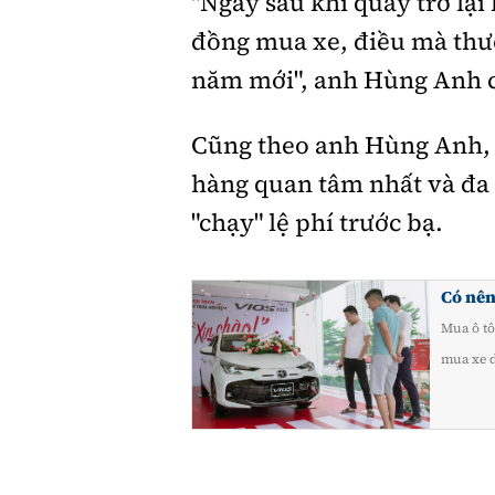
"Ngay sau khi quay trở lại
đồng mua xe, điều mà thườ
năm mới", anh Hùng Anh c
Cũng theo anh Hùng Anh, 
hàng quan tâm nhất và đa
"chạy" lệ phí trước bạ.
Có nên
Mua ô tô
mua xe d