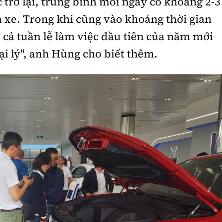
c trở lại, trung bình mỗi ngày có khoảng 2-3
 xe. Trong khi cũng vào khoảng thời gian
 cả tuần lễ làm việc đầu tiên của năm mới
ại lý", anh Hùng cho biết thêm.