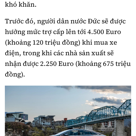
khó khăn.
Trưởng ban Ô tô - Xe máy:
Nguyễn Tiến Mạnh
Giấy phép số: 03/GP-BC, cấp ngày 22/4/2025
Trước đó, người dân nước Đức sẽ được
Chuyên trang của Báo Xây dựng
hưởng mức trợ cấp lên tới 4.500 Euro
Tòa soạn: Số 2 Nguyễn Công Hoan, phường Giảng Võ,
(khoảng 120 triệu đồng) khi mua xe
Hà Nội.
điện, trong khi các nhà sản xuất sẽ
Hotline: 0967 376 459;
nhận được 2.250 Euro (khoảng 675 triệu
Liên hệ quảng cáo phát hành: 0915.057.282
Email:
bandoc@baoxaydung.vn
đồng).
Thông tin tòa soạn