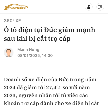
360° XE
Ô tô điện tại Đức giảm mạnh
sau khi bị cắt trợ cấp
CHUYÊN MỤC
QUAY LẠI BÁO XÂY DỰNG
Mạnh Hưng
08/01/2025, 14:30
360° xe
Chính sách
Thị trường xe
Hạ tầng phương tiện
Doanh số xe điện của Đức trong năm
Xe du lịch
Đánh giá xe
2024 đã giảm tới 27,4% so với năm
Góc nhìn
Xe chuyên dụng
Đánh giá xe mới
2023, nguyên nhân tới từ việc các
Lái mới
Tâm điểm
khoản trợ cấp dành cho xe điện bị cắt
Xe máy
So sánh
Tư vấn sử dụng