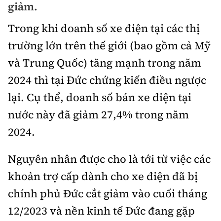
giảm.
Bảo hiểm xe
Xếp hạng xe
Chọn xe
Trong khi doanh số xe điện tại các thị
Sản phẩm bảo hiểm
Xe xanh
trường lớn trên thế giới (bao gồm cả Mỹ
Lái xe an toàn
Bồi thường bảo hiểm
và Trung Quốc) tăng mạnh trong năm
Video
2024 thì tại Đức chứng kiến điều ngược
Review xe
lại. Cụ thể, doanh số bán xe điện tại
Ảnh
Giới thiệu xe
nước này đã giảm 27,4% trong năm
Ô tô
2024.
Tư vấn
Xe máy
Nguyên nhân được cho là tới từ việc các
khoản trợ cấp dành cho xe điện đã bị
chính phủ Đức cắt giảm vào cuối tháng
Cơ quan chủ quản: Bộ Xây dựng
12/2023 và nền kinh tế Đức đang gặp
Tổng biên tập:
Nguyễn Thị Hồng Nga