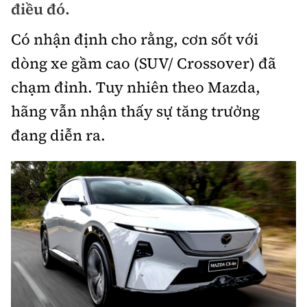
điều đó.
Bảo hiểm xe
Xếp hạng xe
Chọn xe
Có nhận định cho rằng, cơn sốt với
Sản phẩm bảo hiểm
Xe xanh
dòng xe gầm cao (SUV/ Crossover) đã
Lái xe an toàn
Bồi thường bảo hiểm
chạm đỉnh. Tuy nhiên theo Mazda,
Video
hãng vẫn nhận thấy sự tăng trưởng
Review xe
đang diễn ra.
Ảnh
Giới thiệu xe
Ô tô
Tư vấn
Xe máy
Cơ quan chủ quản: Bộ Xây dựng
Tổng biên tập:
Nguyễn Thị Hồng Nga