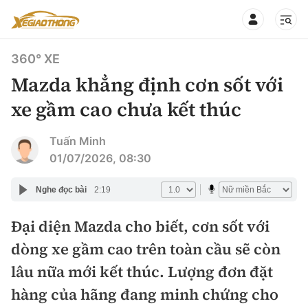
360° XE
Mazda khẳng định cơn sốt với
xe gầm cao chưa kết thúc
CHUYÊN MỤC
QUAY LẠI BÁO XÂY DỰNG
Tuấn Minh
01/07/2026, 08:30
360° xe
Chính sách
Nghe đọc bài
2:19
Thị trường xe
Hạ tầng phương tiện
Đại diện Mazda cho biết, cơn sốt với
Xe du lịch
Đánh giá xe
dòng xe gầm cao trên toàn cầu sẽ còn
Góc nhìn
Xe chuyên dụng
Đánh giá xe mới
lâu nữa mới kết thúc. Lượng đơn đặt
Lái mới
Tâm điểm
hàng của hãng đang minh chứng cho
Xe máy
So sánh
Tư vấn sử dụng