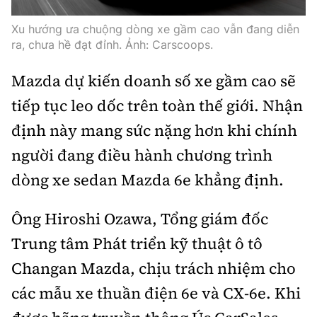
Trưởng ban Ô tô - Xe máy:
Nguyễn Tiến Mạnh
Xu hướng ưa chuộng dòng xe gầm cao vẫn đang diễn
Giấy phép số: 03/GP-BC, cấp ngày 22/4/2025
ra, chưa hề đạt đỉnh. Ảnh: Carscoops.
Chuyên trang của Báo Xây dựng
Mazda dự kiến doanh số xe gầm cao sẽ
Tòa soạn: Số 2 Nguyễn Công Hoan, phường Giảng Võ,
tiếp tục leo dốc trên toàn thế giới. Nhận
Hà Nội.
định này mang sức nặng hơn khi chính
Hotline: 0967 376 459;
Liên hệ quảng cáo phát hành: 0915.057.282
người đang điều hành chương trình
Email:
bandoc@baoxaydung.vn
dòng xe sedan Mazda 6e khẳng định.
Ông Hiroshi Ozawa, Tổng giám đốc
Trung tâm Phát triển kỹ thuật ô tô
Thông tin tòa soạn
Changan Mazda, chịu trách nhiệm cho
các mẫu xe thuần điện 6e và CX-6e. Khi