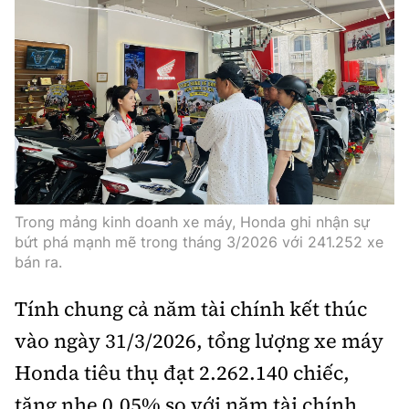
Trưởng ban Ô tô - Xe máy:
Nguyễn Tiến Mạnh
Giấy phép số: 03/GP-BC, cấp ngày 22/4/2025
Chuyên trang của Báo Xây dựng
Tòa soạn: Số 2 Nguyễn Công Hoan, phường Giảng Võ,
Hà Nội.
Hotline: 0967 376 459;
Liên hệ quảng cáo phát hành: 0915.057.282
Email:
bandoc@baoxaydung.vn
Trong mảng kinh doanh xe máy, Honda ghi nhận sự
bứt phá mạnh mẽ trong tháng 3/2026 với 241.252 xe
bán ra.
Tính chung cả năm tài chính kết thúc
Thông tin tòa soạn
vào ngày 31/3/2026, tổng lượng xe máy
Honda tiêu thụ đạt 2.262.140 chiếc,
tăng nhẹ 0,05% so với năm tài chính