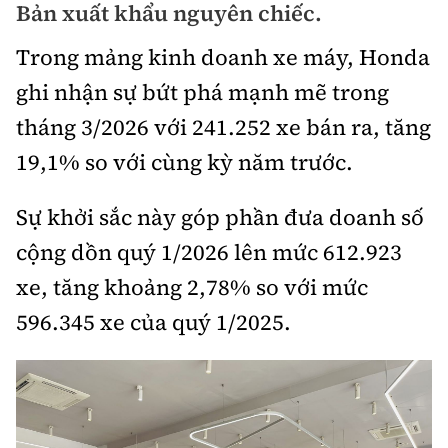
Bản xuất khẩu nguyên chiếc.
Bảo hiểm xe
Xếp hạng xe
Chọn xe
Trong mảng kinh doanh xe máy, Honda
Sản phẩm bảo hiểm
Xe xanh
ghi nhận sự bứt phá mạnh mẽ trong
Lái xe an toàn
Bồi thường bảo hiểm
tháng 3/2026 với 241.252 xe bán ra, tăng
Video
19,1% so với cùng kỳ năm trước.
Review xe
Ảnh
Sự khởi sắc này góp phần đưa doanh số
Giới thiệu xe
Ô tô
cộng dồn quý 1/2026 lên mức 612.923
Tư vấn
xe, tăng khoảng 2,78% so với mức
Xe máy
596.345 xe của quý 1/2025.
Cơ quan chủ quản: Bộ Xây dựng
Tổng biên tập:
Nguyễn Thị Hồng Nga