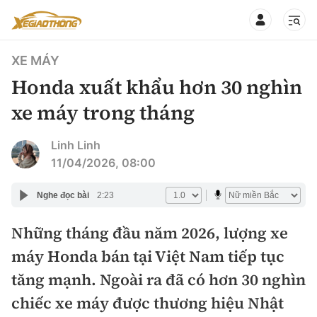
XE MÁY
Honda xuất khẩu hơn 30 nghìn
xe máy trong tháng
CHUYÊN MỤC
QUAY LẠI BÁO XÂY DỰNG
Linh Linh
11/04/2026, 08:00
360° xe
Chính sách
Nghe đọc bài
2:23
Thị trường xe
Hạ tầng phương tiện
Những tháng đầu năm 2026, lượng xe
Xe du lịch
Đánh giá xe
máy Honda bán tại Việt Nam tiếp tục
Góc nhìn
Xe chuyên dụng
Đánh giá xe mới
tăng mạnh. Ngoài ra đã có hơn 30 nghìn
Lái mới
Tâm điểm
chiếc xe máy được thương hiệu Nhật
Xe máy
So sánh
Tư vấn sử dụng