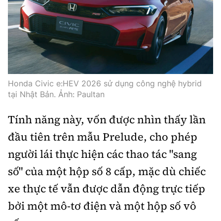
Trưởng ban Ô tô - Xe máy:
Nguyễn Tiến Mạnh
Giấy phép số: 03/GP-BC, cấp ngày 22/4/2025
Chuyên trang của Báo Xây dựng
Tòa soạn: Số 2 Nguyễn Công Hoan, phường Giảng Võ,
Hà Nội.
Honda Civic e:HEV 2026 sử dụng công nghệ hybrid
Hotline: 0967 376 459;
tại Nhật Bản. Ảnh: Paultan
Liên hệ quảng cáo phát hành: 0915.057.282
Email:
bandoc@baoxaydung.vn
Tính năng này, vốn được nhìn thấy lần
đầu tiên trên mẫu Prelude, cho phép
người lái thực hiện các thao tác "sang
số" của một hộp số 8 cấp, mặc dù chiếc
Thông tin tòa soạn
xe thực tế vẫn được dẫn động trực tiếp
bởi một mô-tơ điện và một hộp số vô