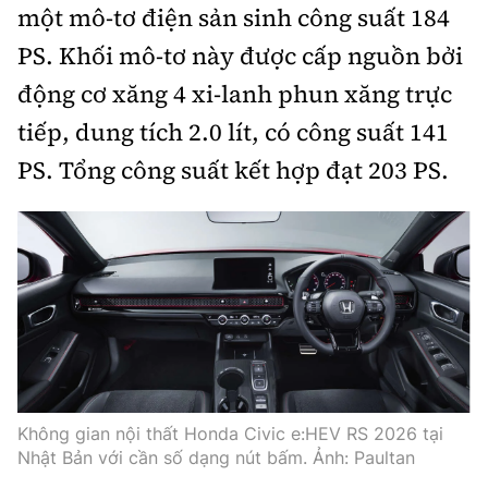
một mô-tơ điện sản sinh công suất 184
PS. Khối mô-tơ này được cấp nguồn bởi
động cơ xăng 4 xi-lanh phun xăng trực
tiếp, dung tích 2.0 lít, có công suất 141
PS. Tổng công suất kết hợp đạt 203 PS.
Không gian nội thất Honda Civic e:HEV RS 2026 tại
Nhật Bản với cần số dạng nút bấm. Ảnh: Paultan