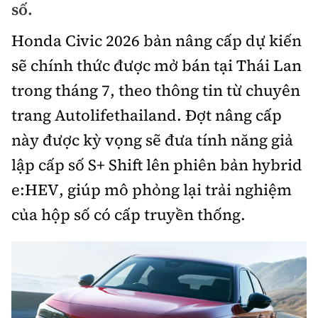
số.
Bảo hiểm xe
Xếp hạng xe
Chọn xe
Honda Civic 2026 bản nâng cấp dự kiến
Sản phẩm bảo hiểm
Xe xanh
sẽ chính thức được mở bán tại Thái Lan
Lái xe an toàn
Bồi thường bảo hiểm
trong tháng 7, theo thông tin từ chuyên
Video
trang Autolifethailand. Đợt nâng cấp
Review xe
này được kỳ vọng sẽ đưa tính năng giả
Ảnh
Giới thiệu xe
lập cấp số S+ Shift lên phiên bản hybrid
Ô tô
e:HEV, giúp mô phỏng lại trải nghiệm
Tư vấn
Xe máy
của hộp số có cấp truyền thống.
Cơ quan chủ quản: Bộ Xây dựng
Tổng biên tập:
Nguyễn Thị Hồng Nga