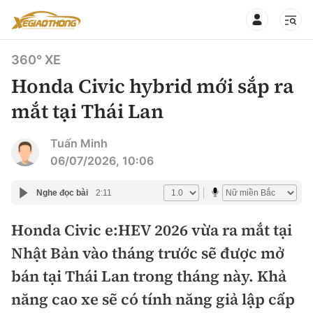
360° XE
Honda Civic hybrid mới sắp ra
mắt tại Thái Lan
CHUYÊN MỤC
QUAY LẠI BÁO XÂY DỰNG
Tuấn Minh
06/07/2026, 10:06
360° xe
Chính sách
Nghe đọc bài
2:11
Thị trường xe
Hạ tầng phương tiện
Honda Civic e:HEV 2026 vừa ra mắt tại
Xe du lịch
Đánh giá xe
Nhật Bản vào tháng trước sẽ được mở
Góc nhìn
Xe chuyên dụng
Đánh giá xe mới
bán tại Thái Lan trong tháng này. Khả
Lái mới
Tâm điểm
năng cao xe sẽ có tính năng giả lập cấp
Xe máy
So sánh
Tư vấn sử dụng