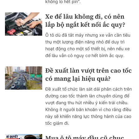
không lo hết pin".
Xe để lâu không đi, có nên
lắp bộ ngắt kết nối ắc quy?
Ô tô dù đã tắt máy nhưng xe vẫn cần tiêu
thụ một lượng điện năng nhỏ để duy trì
hoạt động cho một số thiết bị, nên nếu xe
để lâu vẫn có nguy cơ hết bình ắc quy.
Đề xuất làn vượt trên cao tốc
có mang lại hiệu quả?
Đề xuất tổ chức làn sát dải phân cách trên
đường cao tốc thành làn chuyên dùng để
vượt đang thu hút nhiều ý kiến trái chiều.
Không ít người băn khoăn vì cho rằng điều
này sẽ khiến năng lực thông hành của cao
tốc giảm đi.
Mua ô tô máy dầu cũ chục