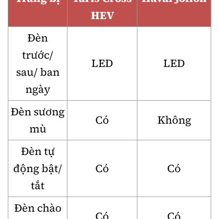
HEV
Đèn
trước/
LED
LED
sau/ ban
ngày
Đèn sương
Có
Không
mù
Đèn tự
động bật/
Có
Có
tắt
Đèn chào
Có
Có