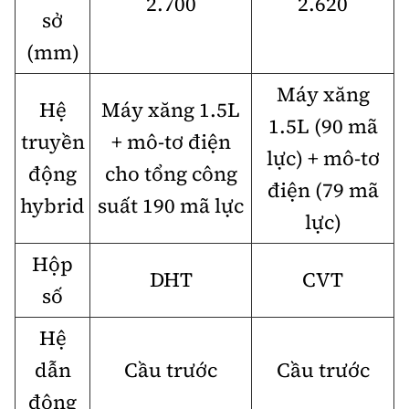
2.700
2.620
sở
(mm)
Máy xăng
Hệ
Máy xăng 1.5L
1.5L (90 mã
truyền
+ mô-tơ điện
lực) + mô-tơ
động
cho tổng công
điện (79 mã
hybrid
suất 190 mã lực
lực)
Hộp
DHT
CVT
số
Hệ
dẫn
Cầu trước
Cầu trước
động