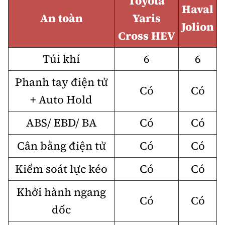
Toyota
Haval
An toàn
Yaris
Jolion
Cross HEV
Túi khí
6
6
Phanh tay điện tử
Có
Có
+ Auto Hold
ABS/ EBD/ BA
Có
Có
Cân bằng điện tử
Có
Có
Kiểm soát lực kéo
Có
Có
Khởi hành ngang
Có
Có
dốc