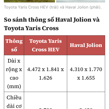
Trưởng ban Ô tô - Xe máy:
Nguyễn Tiến Mạnh
Toyota Yaris Cross HEV (trái) và Haval Jolion (phải).
Giấy phép số: 03/GP-BC, cấp ngày 22/4/2025
So sánh thông số Haval Jolion và
Chuyên trang của Báo Xây dựng
Toyota Yaris Cross
Tòa soạn: Số 2 Nguyễn Công Hoan, phường Giảng Võ,
Hà Nội.
Thông
Toyota Yaris
Haval Jolion
Hotline: 0967 376 459;
số
Cross HEV
Liên hệ quảng cáo phát hành: 0915.057.282
Email:
bandoc@baoxaydung.vn
Dài x
rộng x
4.472 x 1.841 x
4.310 x 1.770
cao
1.626
x 1.655
(mm)
Thông tin tòa soạn
Chiều
dài cơ