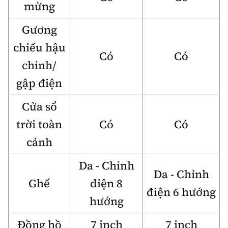
mừng
Gương
chiếu hậu
Có
Có
chỉnh/
gập điện
Cửa sổ
trời toàn
Có
Có
cảnh
Da - Chỉnh
Da - Chỉnh
Ghế
điện 8
điện 6 hướng
hướng
Đồng hồ
7 inch
7 inch