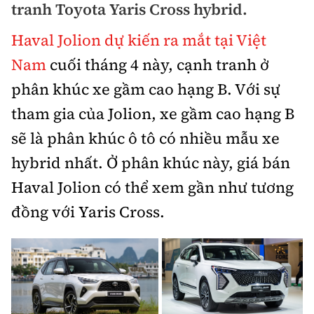
tranh Toyota Yaris Cross hybrid.
Bảo hiểm xe
Xếp hạng xe
Chọn xe
Haval Jolion dự kiến ra mắt tại Việt
Sản phẩm bảo hiểm
Xe xanh
Nam
cuối tháng 4 này, cạnh tranh ở
Lái xe an toàn
Bồi thường bảo hiểm
phân khúc xe gầm cao hạng B. Với sự
Video
tham gia của Jolion, xe gầm cao hạng B
Review xe
sẽ là phân khúc ô tô có nhiều mẫu xe
Ảnh
Giới thiệu xe
hybrid nhất. Ở phân khúc này, giá bán
Ô tô
Haval Jolion có thể xem gần như tương
Tư vấn
Xe máy
đồng với Yaris Cross.
Cơ quan chủ quản: Bộ Xây dựng
Tổng biên tập:
Nguyễn Thị Hồng Nga