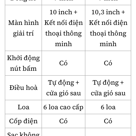
10 inch +
10,3 inch +
Màn hình
Kết nối điện
Kết nối điện
giải trí
thoại thông
thoại thông
minh
minh
Khởi động
Có
Có
nút bấm
Tự động +
Tự động +
Điều hoà
cửa gió sau
cửa gió sau
Loa
6 loa cao cấp
6 loa
Cốp điện
Có
Có
Sạc không