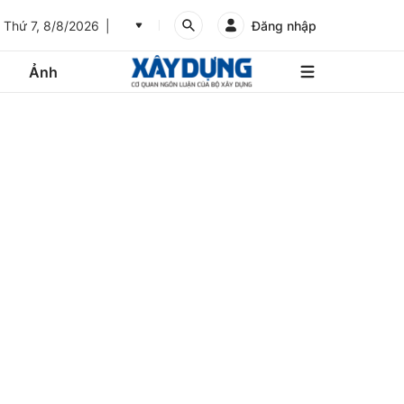
Thứ 7, 8/8/2026
Đăng nhập
Ảnh
An
Giang
Ảnh
Bình
Dương
Các trang liên kết
Bình
Phước
Bình
Thuận
Gửi góp ý phản ảnh
Bình
Định
Bạc