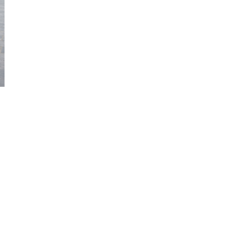
Kiên
Giang
Kon
Tum
Lai
Châu
Long
An
Lào
Cai
Lâm
Đồng
Lạng