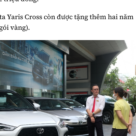
a Yaris Cross còn được tặng thêm hai năm
gói vàng).