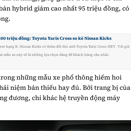
bản hybrid giảm cao nhất 95 triệu đồng, có
ồng.
00 triệu đồng: Toyota Yaris Cross so kè Nissan Kicks
er hạng B, Nissan Kicks có thêm đối thủ mới Toyota Yaris Cross HEV. Với giá
ai mẫu xe này sẽ là những lựa chọn đáng để khách hàng cân nhắc.
 trong những mẫu xe phổ thông hiếm hoi
hái niệm bản thiếu hay đủ. Bởi trang bị của
ơng đương, chỉ khác hệ truyền động máy