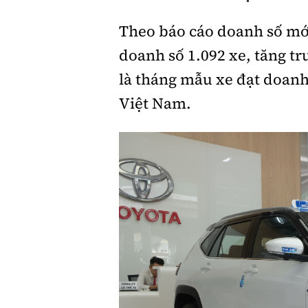
Theo báo cáo doanh số mớ
Giới thiệu xe
doanh số 1.092 xe, tăng t
Tư vấn
là tháng mẫu xe đạt doanh 
Việt Nam.