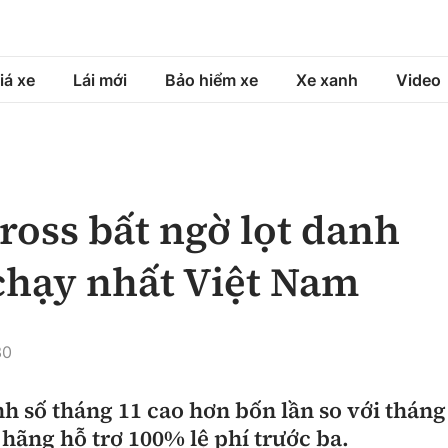
iá xe
Lái mới
Bảo hiểm xe
Xe xanh
Video
á xe
Lái mới
Bảo hiểm xe
á xe mới
Tư vấn sử dụng
Sản phẩm bảo hiểm
ross bất ngờ lọt danh
h
Chọn xe
Bồi thường bảo hiểm
 chạy nhất Việt Nam
ng xe
Lái xe an toàn
30
nh số tháng 11 cao hơn bốn lần so với tháng
hãng hỗ trợ 100% lệ phí trước bạ.