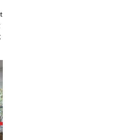
Liêu
t
Bắc
g
Giang
g
Bắc
Kạn
Bắc
Ninh
Bến
Tre
Cao
Bằng
Cà
Mau