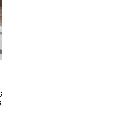
Cần
Thơ
Điện
Biên
Đà
Nẵng
Đà
Lạt
Đắk
Lắk
i
Đắk
ố
Nông
ố
Đồng
Nai