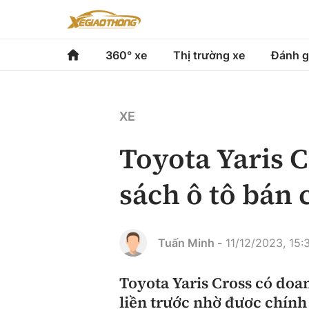
360° xe
Thị trường xe
Đánh g
360° xe
Thị trường xe
Đánh gi
XE
Chính sách
Xe du lịch
Đánh gi
Toyota Yaris C
Hạ tầng phương tiện
Xe chuyên dụng
So sán
sách ô tô bán
Góc nhìn
Xe máy
Xếp hạ
Tâm điểm
Tuấn Minh -
11/12/2023, 15:
Xe xanh
Video
Toyota Yaris Cross có doa
liền trước nhờ được chính 
Review xe