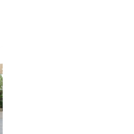
Hà
Tĩnh
Hòa
Bình
Hưng
Yên
Hải
Dương
Hải
Phòng
Hậu
Giang
Khánh
Hòa