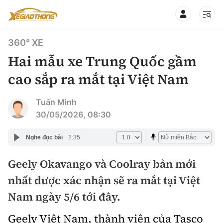
360° XE
Hai mẫu xe Trung Quốc gầm
cao sắp ra mắt tại Việt Nam
CHUYÊN MỤC
QUAY LẠI BÁO XÂY DỰNG
Tuấn Minh
30/05/2026, 08:30
360° xe
Chính sách
Nghe đọc bài
2:35
Thị trường xe
Hạ tầng phương tiện
Geely Okavango và Coolray bản mới
Xe du lịch
Đánh giá xe
nhất được xác nhận sẽ ra mắt tại Việt
Góc nhìn
Xe chuyên dụng
Đánh giá xe mới
Nam ngày 5/6 tới đây.
Lái mới
Tâm điểm
Xe máy
Geely Việt Nam, thành viên của Tasco
So sánh
Tư vấn sử dụng