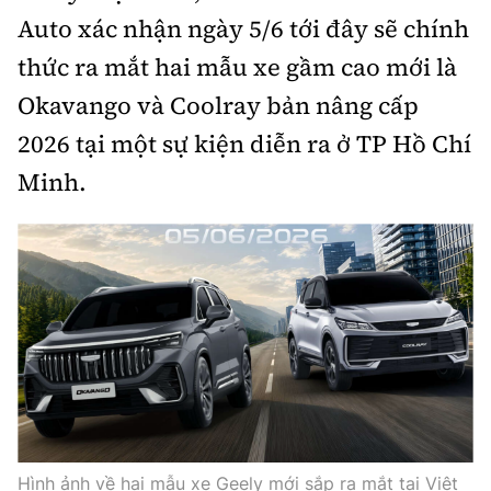
Auto xác nhận ngày 5/6 tới đây sẽ chính
Bảo hiểm xe
Xếp hạng xe
Chọn xe
thức ra mắt hai mẫu xe gầm cao mới là
Sản phẩm bảo hiểm
Xe xanh
Okavango và Coolray bản nâng cấp
Lái xe an toàn
Bồi thường bảo hiểm
2026 tại một sự kiện diễn ra ở TP Hồ Chí
Video
Minh.
Review xe
Ảnh
Giới thiệu xe
Ô tô
Tư vấn
Xe máy
Cơ quan chủ quản: Bộ Xây dựng
Hình ảnh về hai mẫu xe Geely mới sắp ra mắt tại Việt
Tổng biên tập:
Nguyễn Thị Hồng Nga