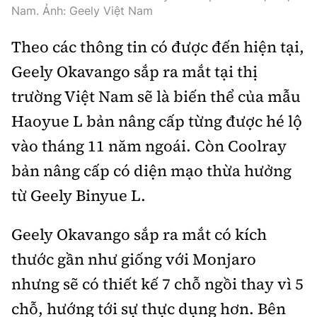
Nam. Ảnh: Geely Việt Nam
Trưởng ban Ô tô - Xe máy:
Nguyễn Tiến Mạnh
Giấy phép số: 03/GP-BC, cấp ngày 22/4/2025
Theo các thông tin có được đến hiện tại,
Chuyên trang của Báo Xây dựng
Geely Okavango sắp ra mắt tại thị
trường Việt Nam sẽ là biến thể của mẫu
Tòa soạn: Số 2 Nguyễn Công Hoan, phường Giảng Võ,
Hà Nội.
Haoyue L bản nâng cấp từng được hé lộ
Hotline: 0967 376 459;
vào tháng 11 năm ngoái. Còn Coolray
Liên hệ quảng cáo phát hành: 0915.057.282
Email:
bandoc@baoxaydung.vn
bản nâng cấp có diện mạo thừa hưởng
từ Geely Binyue L.
Geely Okavango sắp ra mắt có kích
Thông tin tòa soạn
thước gần như giống với Monjaro
nhưng sẽ có thiết kế 7 chỗ ngồi thay vì 5
chỗ, hướng tới sự thực dụng hơn. Bên