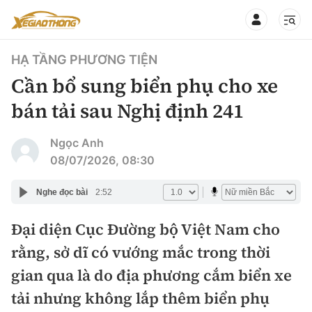
HẠ TẦNG PHƯƠNG TIỆN
Cần bổ sung biển phụ cho xe
bán tải sau Nghị định 241
CHUYÊN MỤC
QUAY LẠI BÁO XÂY DỰNG
Ngọc Anh
08/07/2026, 08:30
360° xe
Chính sách
Nghe đọc bài
2:52
Thị trường xe
Hạ tầng phương tiện
Đại diện Cục Đường bộ Việt Nam cho
Xe du lịch
Đánh giá xe
rằng, sở dĩ có vướng mắc trong thời
Góc nhìn
Xe chuyên dụng
Đánh giá xe mới
gian qua là do địa phương cắm biển xe
Lái mới
Tâm điểm
tải nhưng không lắp thêm biển phụ
Xe máy
So sánh
Tư vấn sử dụng