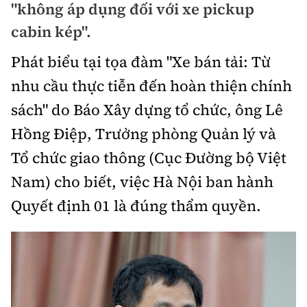
"không áp dụng đối với xe pickup
Bảo hiểm xe
Xếp hạng xe
cabin kép".
Chọn xe
Sản phẩm bảo hiểm
Xe xanh
Phát biểu tại tọa đàm "Xe bán tải: Từ
Lái xe an toàn
Bồi thường bảo hiểm
nhu cầu thực tiễn đến hoàn thiện chính
Video
sách" do Báo Xây dựng tổ chức, ông Lê
Review xe
Hồng Điệp, Trưởng phòng Quản lý và
Ảnh
Giới thiệu xe
Tổ chức giao thông (Cục Đường bộ Việt
Ô tô
Nam) cho biết, việc Hà Nội ban hành
Tư vấn
Xe máy
Quyết định 01 là đúng thẩm quyền.
Cơ quan chủ quản: Bộ Xây dựng
Tổng biên tập:
Nguyễn Thị Hồng Nga