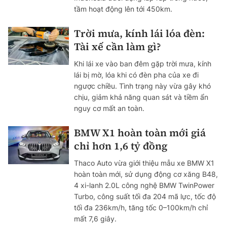
tầm hoạt động lên tới 450km.
Trời mưa, kính lái lóa đèn:
Tài xế cần làm gì?
Khi lái xe vào ban đêm gặp trời mưa, kính
lái bị mờ, lóa khi có đèn pha của xe đi
ngược chiều. Tình trạng này vừa gây khó
chịu, giảm khả năng quan sát và tiềm ẩn
nguy cơ mất an toàn.
BMW X1 hoàn toàn mới giá
chỉ hơn 1,6 tỷ đồng
Thaco Auto vừa giới thiệu mẫu xe BMW X1
hoàn toàn mới, sử dụng động cơ xăng B48,
4 xi-lanh 2.0L công nghệ BMW TwinPower
Turbo, công suất tối đa 204 mã lực, tốc độ
tối đa 236km/h, tăng tốc 0–100km/h chỉ
mất 7,6 giây.