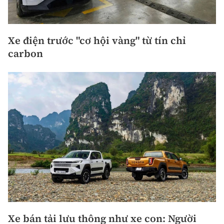
Xe điện trước "cơ hội vàng" từ tín chỉ
carbon
Xe bán tải lưu thông như xe con: Người