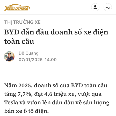
THỊ TRƯỜNG XE
BYD dẫn đầu doanh số xe điện
toàn cầu
CHUYÊN MỤC
QUAY LẠI BÁO XÂY DỰNG
Đỗ Quang
07/01/2026, 14:00
360° xe
Chính sách
Thị trường xe
Hạ tầng phương tiện
Năm 2025, doanh số của BYD toàn cầu
Xe du lịch
Đánh giá xe
tăng 7,7%, đạt 4,6 triệu xe, vượt qua
Góc nhìn
Xe chuyên dụng
Đánh giá xe mới
Tesla và vươn lên dẫn đầu về sản lượng
Lái mới
Tâm điểm
bán xe ô tô điện.
Xe máy
So sánh
Tư vấn sử dụng