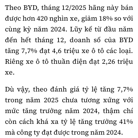
Theo BYD, tháng 12/2025 hãng này bán
Bảo hiểm xe
Xếp hạng xe
Chọn xe
được hơn 420 nghìn xe, giảm 18% so với
Sản phẩm bảo hiểm
Xe xanh
cùng kỳ năm 2024. Lũy kế từ đầu năm
Lái xe an toàn
Bồi thường bảo hiểm
đến hết tháng 12, doanh số của BYD
Video
tăng 7,7% đạt 4,6 triệu xe ô tô các loại.
Review xe
Riêng xe ô tô thuần điện đạt 2,26 triệu
Ảnh
Giới thiệu xe
xe.
Ô tô
Tư vấn
Xe máy
Dù vậy, theo đánh giá tỷ lệ tăng 7,7%
trong năm 2025 chưa tương xứng với
mức tăng trưởng năm 2024, thậm chí
còn cách khá xa tỷ lệ tăng trưởng 41%
Cơ quan chủ quản: Bộ Xây dựng
mà công ty đạt được trong năm 2024.
Tổng biên tập:
Nguyễn Thị Hồng Nga