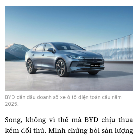
Trưởng ban Ô tô - Xe máy:
Nguyễn Tiến Mạnh
Giấy phép số: 03/GP-BC, cấp ngày 22/4/2025
Chuyên trang của Báo Xây dựng
Tòa soạn: Số 2 Nguyễn Công Hoan, phường Giảng Võ,
Hà Nội.
Hotline: 0967 376 459;
Liên hệ quảng cáo phát hành: 0915.057.282
Email:
bandoc@baoxaydung.vn
BYD dẫn đầu doanh số xe ô tô điện toàn cầu năm
2025.
Thông tin tòa soạn
Song, không vì thế mà BYD chịu thua
kém đối thủ. Minh chứng bởi sản lượng