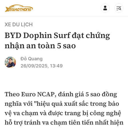
XE DU LỊCH
BYD Dophin Surf đạt chứng
nhận an toàn 5 sao
CHUYÊN MỤC
QUAY LẠI BÁO XÂY DỰNG
Đỗ Quang
26/09/2025, 13:49
360° xe
Chính sách
Thị trường xe
Hạ tầng phương tiện
Theo Euro NCAP, đánh giá 5 sao đồng
Xe du lịch
Đánh giá xe
nghĩa với "hiệu quả xuất sắc trong bảo
Góc nhìn
Xe chuyên dụng
Đánh giá xe mới
vệ va chạm và được trang bị công nghệ
Lái mới
Tâm điểm
hỗ trợ tránh va chạm tiên tiến nhất hiện
Xe máy
So sánh
Tư vấn sử dụng