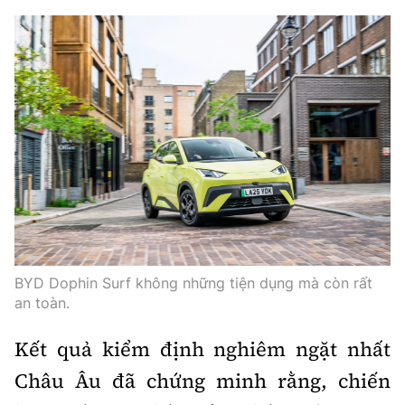
Trưởng ban Ô tô - Xe máy:
Nguyễn Tiến Mạnh
Giấy phép số: 03/GP-BC, cấp ngày 22/4/2025
Chuyên trang của Báo Xây dựng
Tòa soạn: Số 2 Nguyễn Công Hoan, phường Giảng Võ,
Hà Nội.
Hotline: 0967 376 459;
Liên hệ quảng cáo phát hành: 0915.057.282
Email:
bandoc@baoxaydung.vn
BYD Dophin Surf không những tiện dụng mà còn rất
an toàn.
Thông tin tòa soạn
Kết quả kiểm định nghiêm ngặt nhất
Châu Âu đã chứng minh rằng, chiến