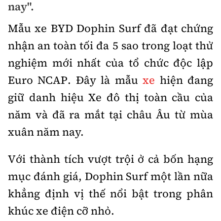
nay".
Bảo hiểm xe
Xếp hạng xe
Chọn xe
Mẫu xe BYD Dophin Surf đã đạt chứng
Sản phẩm bảo hiểm
Xe xanh
nhận an toàn tối đa 5 sao trong loạt thử
Lái xe an toàn
Bồi thường bảo hiểm
nghiệm mới nhất của tổ chức độc lập
Video
Euro NCAP. Đây là mẫu
xe
hiện đang
Review xe
giữ danh hiệu Xe đô thị toàn cầu của
Ảnh
Giới thiệu xe
năm và đã ra mắt tại châu Âu từ mùa
Ô tô
xuân năm nay.
Tư vấn
Xe máy
Với thành tích vượt trội ở cả bốn hạng
mục đánh giá, Dophin Surf một lần nữa
khẳng định vị thế nổi bật trong phân
Cơ quan chủ quản: Bộ Xây dựng
khúc xe điện cỡ nhỏ.
Tổng biên tập:
Nguyễn Thị Hồng Nga