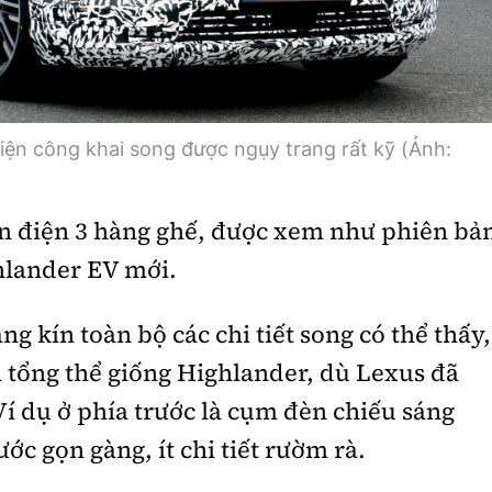
diện công khai song được ngụy trang rất kỹ (Ảnh:
n điện 3 hàng ghế, được xem như phiên bả
hlander EV mới.
g kín toàn bộ các chi tiết song có thể thấy,
 tổng thể giống Highlander, dù Lexus đã
. Ví dụ ở phía trước là cụm đèn chiếu sáng
ước gọn gàng, ít chi tiết rườm rà.