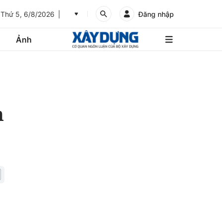
Thứ 5, 6/8/2026
Đăng nhập
Ảnh
An
Giang
Ảnh
Bình
Dương
n
Các trang liên kết
Bình
Phước
Bình
Thuận
Gửi góp ý phản ảnh
Bình
Định
Bạc