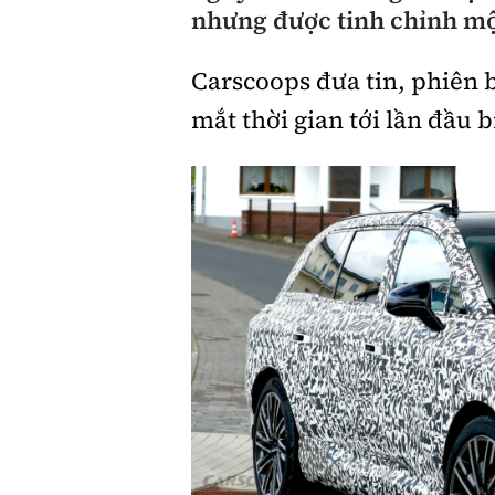
nhưng được tinh chỉnh một 
Giới thiệu xe
Carscoops đưa tin, phiên 
Tư vấn
mắt thời gian tới lần đầu 