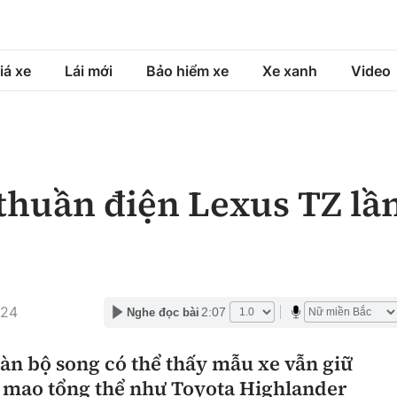
iá xe
Lái mới
Bảo hiểm xe
Xe xanh
Video
á xe
Lái mới
Bảo hiểm xe
á xe mới
Tư vấn sử dụng
Sản phẩm bảo hiểm
 thuần điện Lexus TZ lầ
h
Chọn xe
Bồi thường bảo hiểm
ng xe
Lái xe an toàn
:24
2:07
Nghe đọc bài
àn bộ song có thể thấy mẫu xe vẫn giữ
 mạo tổng thể như Toyota Highlander