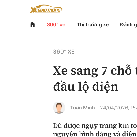
360° xe
Thị trường xe
Đánh g
360° xe
Thị trường xe
Đánh gi
360° XE
Chính sách
Xe du lịch
Đánh gi
Xe sang 7 chỗ
Hạ tầng phương tiện
Xe chuyên dụng
So sán
đầu lộ diện
Góc nhìn
Xe máy
Xếp hạ
Tâm điểm
Tuấn Minh -
24/04/2026, 15
Xe xanh
Video
Dù được ngụy trang kín to
nguyên hình dáng và diện
Review xe