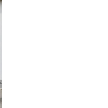
Sơn
Nam
Định
Nghệ
An
Ninh
Bình
Ninh
Thuận
Phú
Thọ
Phú
Yên