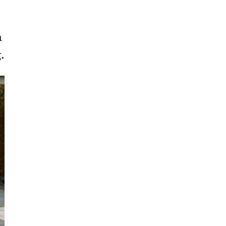
Liêu
Bắc
a
Giang
.
Bắc
Kạn
Bắc
Ninh
Bến
Tre
Cao
Bằng
Cà
Mau