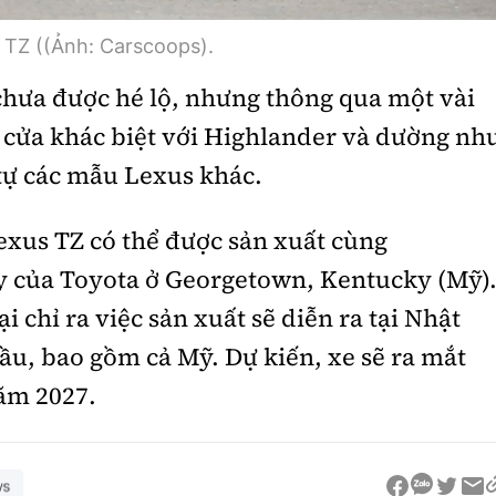
 TZ ((Ảnh: Carscoops).
chưa được hé lộ, nhưng thông qua một vài
 cửa khác biệt với Highlander và dường nh
tự các mẫu Lexus khác.
exus TZ có thể được sản xuất cùng
y của Toyota ở Georgetown, Kentucky (Mỹ)
 chỉ ra việc sản xuất sẽ diễn ra tại Nhật
ầu, bao gồm cả Mỹ. Dự kiến, xe sẽ ra mắt
ăm 2027.