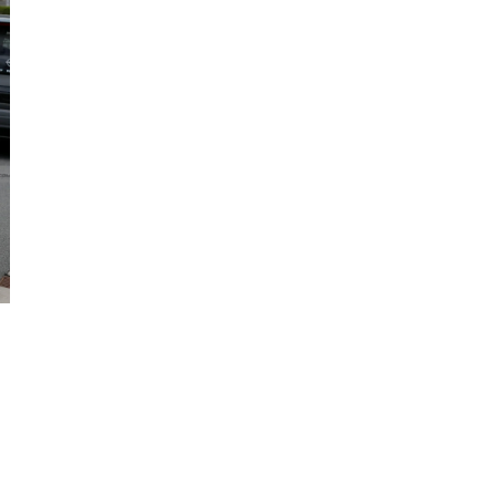
Hà
Tĩnh
Hòa
Bình
Hưng
Yên
Hải
Dương
Hải
Phòng
Hậu
Giang
Khánh
Hòa