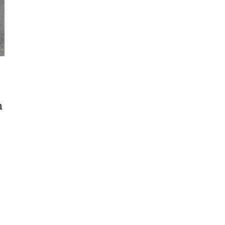
Cần
Thơ
Điện
Biên
Đà
Nẵng
n
Đà
Lạt
Đắk
Lắk
Đắk
Nông
Đồng
Nai