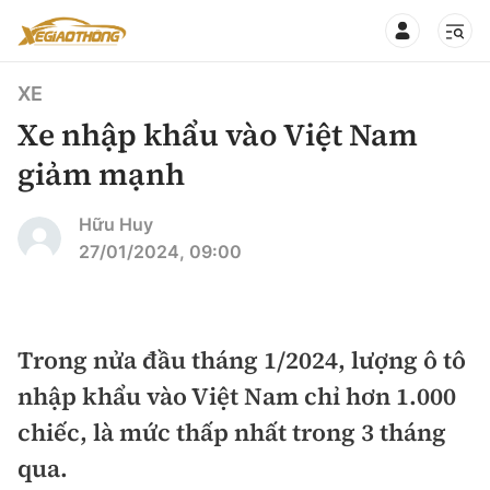
XE
Xe nhập khẩu vào Việt Nam
giảm mạnh
CHUYÊN MỤC
QUAY LẠI BÁO XÂY DỰNG
Hữu Huy
27/01/2024, 09:00
360° xe
Chính sách
Thị trường xe
Hạ tầng phương tiện
Trong nửa đầu tháng 1/2024, lượng ô tô
Xe du lịch
Đánh giá xe
nhập khẩu vào Việt Nam chỉ hơn 1.000
Góc nhìn
Xe chuyên dụng
Đánh giá xe mới
chiếc, là mức thấp nhất trong 3 tháng
Lái mới
Tâm điểm
qua.
Xe máy
So sánh
Tư vấn sử dụng