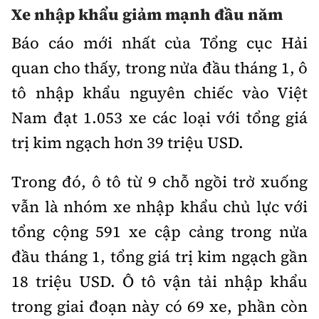
Xe nhập khẩu giảm mạnh đầu năm
Bảo hiểm xe
Xếp hạng xe
Chọn xe
Báo cáo mới nhất của Tổng cục Hải
Sản phẩm bảo hiểm
Xe xanh
quan cho thấy, trong nửa đầu tháng 1, ô
Lái xe an toàn
Bồi thường bảo hiểm
tô nhập khẩu nguyên chiếc vào Việt
Video
Nam đạt 1.053 xe các loại với tổng giá
Review xe
trị kim ngạch hơn 39 triệu USD.
Ảnh
Giới thiệu xe
Ô tô
Trong đó, ô tô từ 9 chỗ ngồi trở xuống
Tư vấn
Xe máy
vẫn là nhóm xe nhập khẩu chủ lực với
tổng cộng 591 xe cập cảng trong nửa
đầu tháng 1, tổng giá trị kim ngạch gần
18 triệu USD. Ô tô vận tải nhập khẩu
Cơ quan chủ quản: Bộ Xây dựng
trong giai đoạn này có 69 xe, phần còn
Tổng biên tập:
Nguyễn Thị Hồng Nga