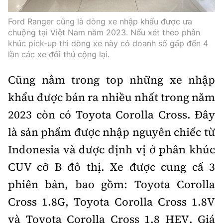
Ford Ranger cũng là dòng xe nhập khẩu được ưa
chuộng tại Việt Nam năm 2023. Nếu xét theo phân
khúc pick-up thì dòng xe này có doanh số gấp đến 4
lần các xe đối thủ cộng lại.
C
ũng nằm trong top những xe nhập
khẩu được bán ra nhiều nhất trong năm
2023 còn có Toyota Corolla Cross. Đây
là sản phẩm được nhập nguyên chiếc từ
Indonesia và được định vị ở phân khúc
CUV cỡ B đô thị. Xe được cung cấ
3
phiên bản, bao gồm: Toyota Corolla
Cross 1.8G, Toyota Corolla Cross 1.8V
và Toyota Corolla Cross 1.8 HEV. Giá