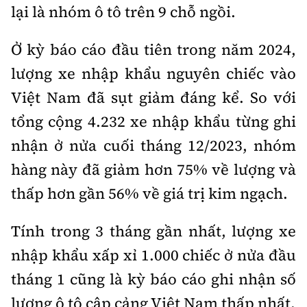
lại là nhóm ô tô trên 9 chỗ ngồi.
Trưởng ban Ô tô - Xe máy:
Nguyễn Tiến Mạnh
Giấy phép số: 03/GP-BC, cấp ngày 22/4/2025
Ở kỳ báo cáo đầu tiên trong năm 2024,
Chuyên trang của Báo Xây dựng
lượng xe nhập khẩu nguyên chiếc vào
Tòa soạn: Số 2 Nguyễn Công Hoan, phường Giảng Võ,
Việt Nam đã sụt giảm đáng kể. So với
Hà Nội.
tổng cộng 4.232 xe nhập khẩu từng ghi
Hotline: 0967 376 459;
nhận ở nửa cuối tháng 12/2023, nhóm
Liên hệ quảng cáo phát hành: 0915.057.282
Email:
bandoc@baoxaydung.vn
hàng này đã giảm hơn 75% về lượng và
thấp hơn gần 56% về giá trị kim ngạch.
Tính trong 3 tháng gần nhất, lượng xe
Thông tin tòa soạn
nhập khẩu xấp xỉ 1.000 chiếc ở nửa đầu
tháng 1 cũng là kỳ báo cáo ghi nhận số
lượng ô tô cập cảng Việt Nam thấp nhất.