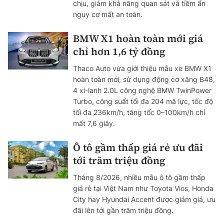
chịu, giảm khả năng quan sát và tiềm ẩn
nguy cơ mất an toàn.
BMW X1 hoàn toàn mới giá
chỉ hơn 1,6 tỷ đồng
Thaco Auto vừa giới thiệu mẫu xe BMW X1
hoàn toàn mới, sử dụng động cơ xăng B48,
4 xi-lanh 2.0L công nghệ BMW TwinPower
Turbo, công suất tối đa 204 mã lực, tốc độ
tối đa 236km/h, tăng tốc 0–100km/h chỉ
mất 7,6 giây.
Ô tô gầm thấp giá rẻ ưu đãi
tới trăm triệu đồng
Tháng 8/2026, nhiều mẫu ô tô gầm thấp
giá rẻ tại Việt Nam như Toyota Vios, Honda
City hay Hyundai Accent được giảm giá, ưu
đãi lên tới gần trăm triệu đồng.