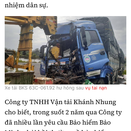
nhiệm dân sự.
Trưởng ban Ô tô - Xe máy:
Nguyễn Tiến Mạnh
Giấy phép số: 03/GP-BC, cấp ngày 22/4/2025
Chuyên trang của Báo Xây dựng
Tòa soạn: Số 2 Nguyễn Công Hoan, phường Giảng Võ,
Hà Nội.
Hotline: 0967 376 459;
Liên hệ quảng cáo phát hành: 0915.057.282
Email:
bandoc@baoxaydung.vn
Xe tải BKS 63C-061.92 hư hỏng sau
vụ tai nạn
Công ty TNHH Vận tải Khánh Nhung
Thông tin tòa soạn
cho biết, trong suốt 2 năm qua Công ty
đã nhiều lần yêu cầu Bảo hiểm Bảo