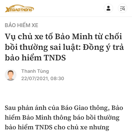
BẢO HIỂM XE
Vụ chủ xe tố Bảo Minh từ chối
bồi thường sai luật: Đồng ý trả
bảo hiểm TNDS
CHUYÊN MỤC
QUAY LẠI BÁO XÂY DỰNG
360° xe
Thanh Tùng
22/07/2021, 08:30
Chính sách
Thị trường xe
Hạ tầng phương tiện
Xe du lịch
Đánh giá xe
Sau phản ánh của Báo Giao thông, Bảo
Góc nhìn
Xe chuyên dụng
Đánh giá xe mới
hiểm Bảo Minh thông báo bồi thường
Lái mới
Tâm điểm
bảo hiểm TNDS cho chủ xe nhưng
Xe máy
So sánh
Tư vấn sử dụng