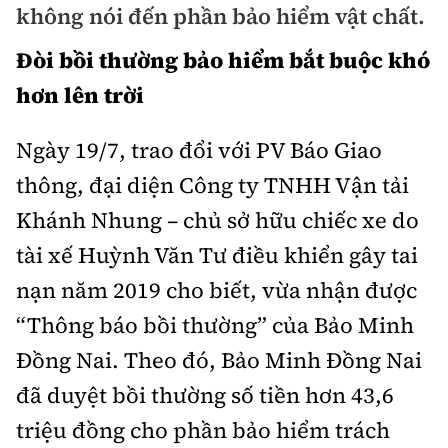
không nói đến phần bảo hiểm vật chất.
Bảo hiểm xe
Xếp hạng xe
Chọn xe
Đòi bồi thường bảo hiểm bắt buộc khó
Sản phẩm bảo hiểm
Xe xanh
hơn lên trời
Lái xe an toàn
Bồi thường bảo hiểm
Video
Ngày 19/7, trao đổi với PV Báo Giao
Review xe
thông, đại diện Công ty TNHH Vận tải
Ảnh
Khánh Nhung – chủ sở hữu chiếc xe do
Giới thiệu xe
Ô tô
tài xế Huỳnh Văn Tư điều khiển gây tai
Tư vấn
Xe máy
nạn năm 2019 cho biết, vừa nhận được
“Thông báo bồi thường” của Bảo Minh
Đồng Nai. Theo đó, Bảo Minh Đồng Nai
đã duyệt bồi thường số tiền hơn 43,6
Cơ quan chủ quản: Bộ Xây dựng
triệu đồng cho phần bảo hiểm trách
Tổng biên tập:
Nguyễn Thị Hồng Nga