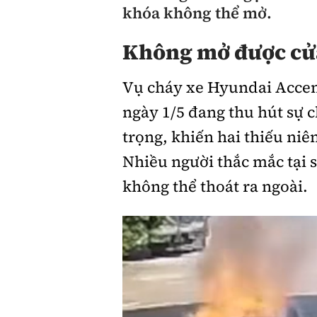
khóa không thể mở.
Giới thiệu xe
Không mở được cửa
Tư vấn
Vụ cháy xe Hyundai Accent
ngày 1/5 đang thu hút sự 
trọng, khiến hai thiếu niê
Nhiều người thắc mắc tại s
không thể thoát ra ngoài.