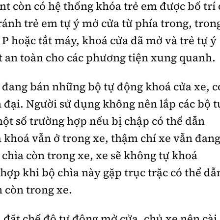
nt còn có hệ thống khóa trẻ em được bố trí 
ránh trẻ em tự ý mở cửa từ phía trong, tron
P hoặc tắt máy, khoá cửa đã mở và trẻ tự ý
 an toàn cho các phương tiện xung quanh.
g đang bán những bộ tự động khoá cửa xe, c
 đại. Người sử dụng không nên lắp các bộ t
ột số trường hợp nếu bị chập có thể dẫn
a khoá vẫn ở trong xe, thậm chí xe vẫn đan
chìa còn trong xe, xe sẽ không tự khoá
hợp khi bộ chìa này gặp trục trặc có thể dẫ
n còn trong xe.
ài đặt chế độ tự động mở cửa, chủ xe nên cài