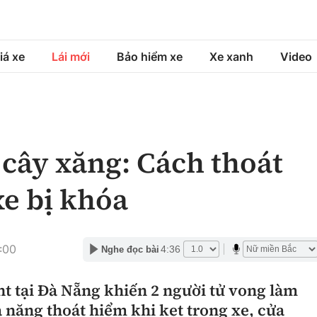
iá xe
Lái mới
Bảo hiểm xe
Xe xanh
Video
á xe
Lái mới
Bảo hiểm xe
á xe mới
Tư vấn sử dụng
Sản phẩm bảo hiểm
 cây xăng: Cách thoát
h
Chọn xe
Bồi thường bảo hiểm
xe bị khóa
ng xe
Lái xe an toàn
:00
4:36
Nghe đọc bài
t tại Đà Nẵng khiến 2 người tử vong làm
ả năng thoát hiểm khi kẹt trong xe, cửa