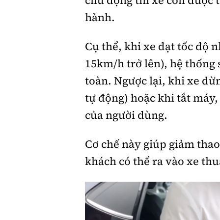
chủ động thì xe còn được 
hành.
Cụ thể, khi xe đạt tốc độ 
15km/h trở lên), hệ thống
toàn. Ngược lại, khi xe dừn
tự động) hoặc khi tắt máy,
của người dùng.
Cơ chế này giúp giảm thao
khách có thể ra vào xe thu