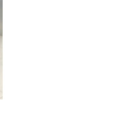
Sơn
Nam
Định
Nghệ
An
Ninh
Bình
Ninh
Thuận
Phú
Thọ
Phú
Yên