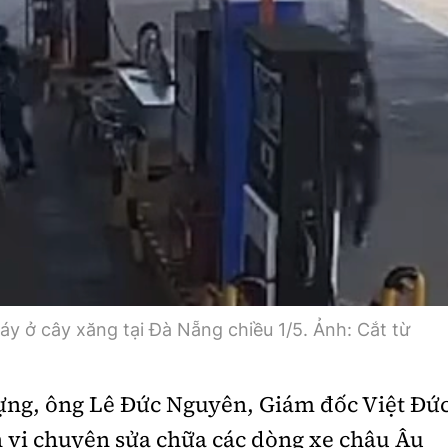
y ở cây xăng tại Đà Nẵng chiều 1/5. Ảnh: Cắt từ
ựng, ông Lê Đức Nguyên, Giám đốc Việt Đứ
 vị chuyên sửa chữa các dòng xe châu Âu