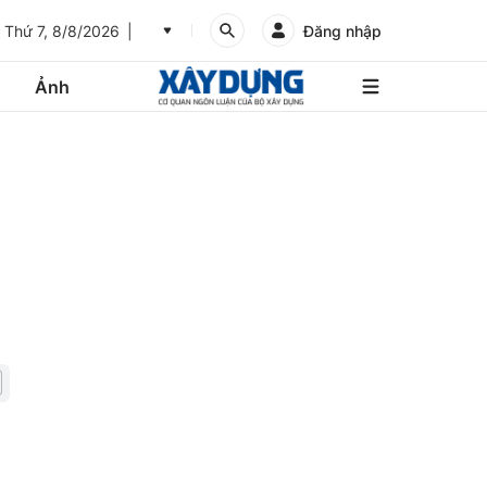
Thứ 7, 8/8/2026
Đăng nhập
Ảnh
An
Giang
Ảnh
Bình
Dương
Các trang liên kết
Bình
Phước
Bình
Thuận
Gửi góp ý phản ảnh
Bình
Định
Bạc