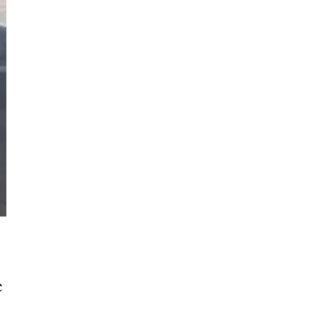
Cần
Thơ
Điện
Biên
Đà
Nẵng
Đà
Lạt
Đắk
Lắk
Đắk
Nông
c
Đồng
Nai