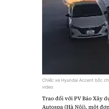
Chiếc xe Hyundai Accent bốc chá
video
Trao đổi với PV Báo Xây d
Autospa (Hà Nội), một đơn