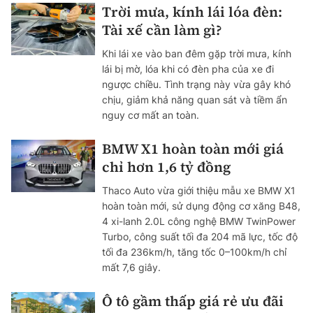
Trời mưa, kính lái lóa đèn:
Tài xế cần làm gì?
Khi lái xe vào ban đêm gặp trời mưa, kính
lái bị mờ, lóa khi có đèn pha của xe đi
ngược chiều. Tình trạng này vừa gây khó
chịu, giảm khả năng quan sát và tiềm ẩn
nguy cơ mất an toàn.
BMW X1 hoàn toàn mới giá
chỉ hơn 1,6 tỷ đồng
Thaco Auto vừa giới thiệu mẫu xe BMW X1
hoàn toàn mới, sử dụng động cơ xăng B48,
4 xi-lanh 2.0L công nghệ BMW TwinPower
Turbo, công suất tối đa 204 mã lực, tốc độ
tối đa 236km/h, tăng tốc 0–100km/h chỉ
mất 7,6 giây.
Ô tô gầm thấp giá rẻ ưu đãi