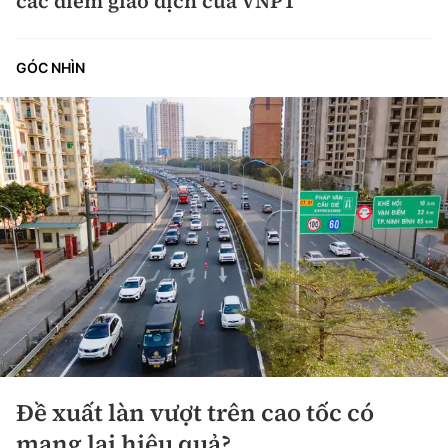
các điểm giao dịch của VNPT
GÓC NHÌN
Đề xuất làn vượt trên cao tốc có
mang lại hiệu quả?