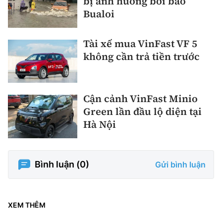
bị ảnh hưởng bởi bão
Bualoi
Tài xế mua VinFast VF 5
không cần trả tiền trước
Cận cảnh VinFast Minio
Green lần đầu lộ diện tại
Hà Nội
Bình luận (
0
)
Gửi bình luận
XEM THÊM