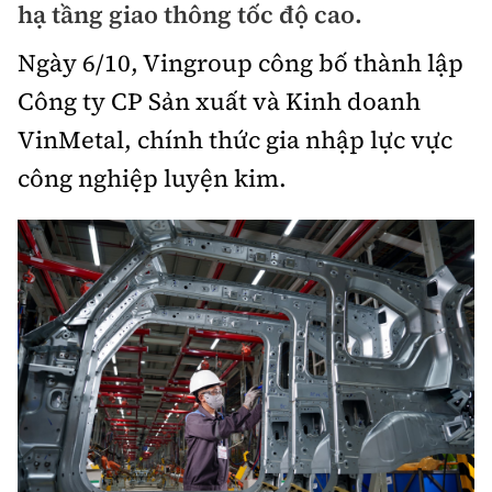
hạ tầng giao thông tốc độ cao.
Bảo hiểm xe
Xếp hạng xe
Chọn xe
Ngày 6/10, Vingroup công bố thành lập
Sản phẩm bảo hiểm
Xe xanh
Công ty CP Sản xuất và Kinh doanh
Lái xe an toàn
Bồi thường bảo hiểm
VinMetal, chính thức gia nhập lực vực
Video
công nghiệp luyện kim.
Review xe
Ảnh
Giới thiệu xe
Ô tô
Tư vấn
Xe máy
Cơ quan chủ quản: Bộ Xây dựng
Tổng biên tập:
Nguyễn Thị Hồng Nga