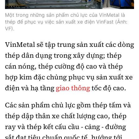
Trưởng ban Ô tô - Xe máy:
Nguyễn Tiến Mạnh
Một trong những sản phẩm chủ lực của VinMetal là
Giấy phép số: 03/GP-BC, cấp ngày 22/4/2025
thép để phục vụ việc sản xuất xe điện VinFast (Ảnh:
Chuyên trang của Báo Xây dựng
VF).
Tòa soạn: Số 2 Nguyễn Công Hoan, phường Giảng Võ,
VinMetal sẽ tập trung sản xuất các dòng
Hà Nội.
thép dân dụng trong xây dựng; thép
Hotline: 0967 376 459;
Liên hệ quảng cáo phát hành: 0915.057.282
cán nóng, thép cường độ cao và thép
Email:
bandoc@baoxaydung.vn
hợp kim đặc chủng
phục vụ sản xuất xe
điện và hạ tầng
giao thông
tốc độ cao.
Các sản phẩm chủ lực gồm thép tấm và
Thông tin tòa soạn
thép dập thân xe chất lượng cao, thép
ray và thép kết cấu cầu - cảng - đường
sắt đạt tiêu chuẩn quốc tế, hướng tới