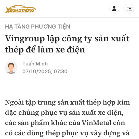
HẠ TẦNG PHƯƠNG TIỆN
Vingroup lập công ty sản xuất
thép để làm xe điện
CHUYÊN MỤC
QUAY LẠI BÁO XÂY DỰNG
Tuấn Minh
07/10/2025, 07:30
360° xe
Chính sách
Thị trường xe
Hạ tầng phương tiện
Ngoài tập trung sản xuất thép hợp kim
Xe du lịch
Đánh giá xe
đặc chủng phục vụ sản xuất xe điện,
Góc nhìn
Xe chuyên dụng
Đánh giá xe mới
các sản phẩm khác của VinMetal còn
Lái mới
Tâm điểm
có các dòng thép phục vụ xây dựng và
Xe máy
So sánh
Tư vấn sử dụng