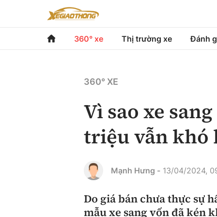
360° xe
Thị trường xe
Đánh g
360° xe
Thị trường xe
Đánh gi
360° XE
Chính sách
Xe du lịch
Đánh gi
Vì sao xe sang
Hạ tầng phương tiện
Xe chuyên dụng
So sán
triệu vẫn khó
Góc nhìn
Xe máy
Xếp hạ
Tâm điểm
Mạnh Hưng -
13/04/2024, 0
Xe xanh
Video
Do giá bán chưa thực sự h
mẫu xe sang vốn đã kén kh
Review xe