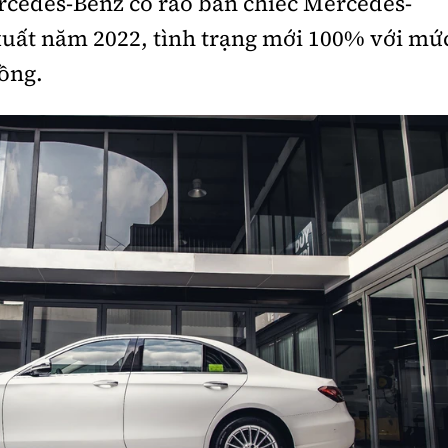
ercedes-Benz có rao bán chiếc Mercedes-
xuất năm 2022, tình trạng mới 100% với mứ
đồng.