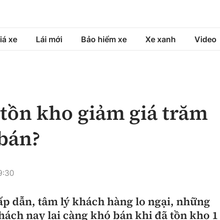
iá xe
Lái mới
Bảo hiểm xe
Xe xanh
Video
á xe
Lái mới
Bảo hiểm xe
á xe mới
Tư vấn sử dụng
Sản phẩm bảo hiểm
 tồn kho giảm giá trăm
h
Chọn xe
Bồi thường bảo hiểm
 bán?
ng xe
Lái xe an toàn
9:30
ấp dẫn, tâm lý khách hàng lo ngại, những
ách nay lại càng khó bán khi đã tồn kho 1 