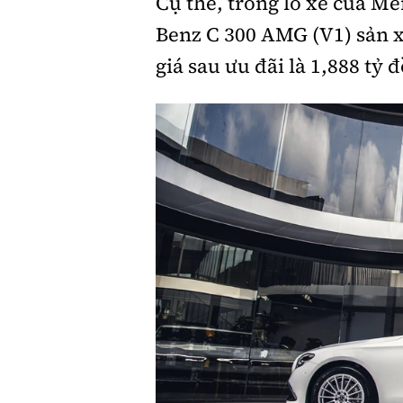
Cụ thể, trong lô xe của M
Benz C 300 AMG (V1) sản 
giá sau ưu đãi là 1,888 tỷ 