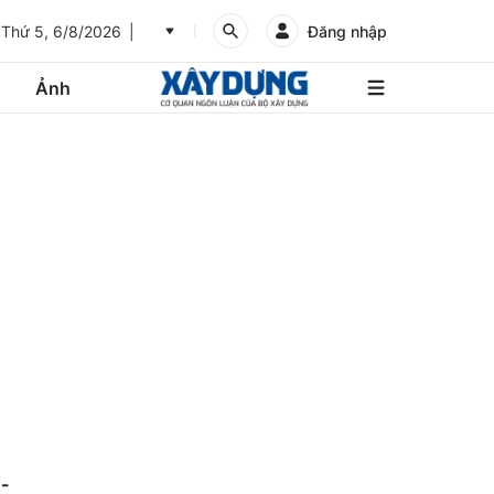
Thứ 5, 6/8/2026
Đăng nhập
Ảnh
An
Giang
Ảnh
Bình
Dương
Các trang liên kết
Bình
Phước
Bình
Thuận
Gửi góp ý phản ảnh
Bình
Định
-
Bạc