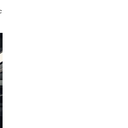
Cần
c
Thơ
Điện
Biên
Đà
Nẵng
Đà
Lạt
Đắk
Lắk
Đắk
Nông
Đồng
Nai