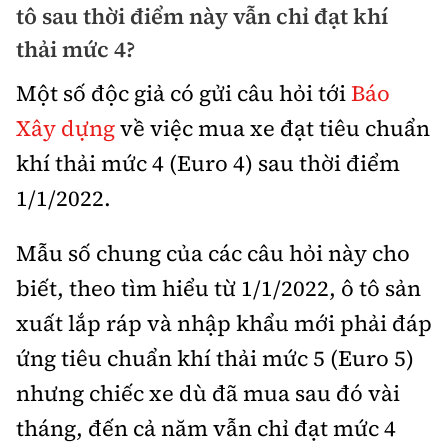
tô sau thời điểm này vẫn chỉ đạt khí
Bảo hiểm xe
Xếp hạng xe
thải mức 4?
Chọn xe
Sản phẩm bảo hiểm
Xe xanh
Một số độc giả có gửi câu hỏi tới
Báo
Lái xe an toàn
Bồi thường bảo hiểm
Xây dựng
về việc mua xe đạt tiêu chuẩn
Video
khí thải mức 4 (Euro 4) sau thời điểm
Review xe
1/1/2022.
Ảnh
Giới thiệu xe
Ô tô
Mẫu số chung của các câu hỏi này cho
Tư vấn
biết, theo tìm hiểu từ 1/1/2022, ô tô sản
Xe máy
xuất lắp ráp và nhập khẩu mới phải đáp
ứng tiêu chuẩn khí thải mức 5 (Euro 5)
nhưng chiếc xe dù đã mua sau đó vài
Cơ quan chủ quản: Bộ Xây dựng
tháng, đến cả năm vẫn chỉ đạt mức 4
Tổng biên tập:
Nguyễn Thị Hồng Nga