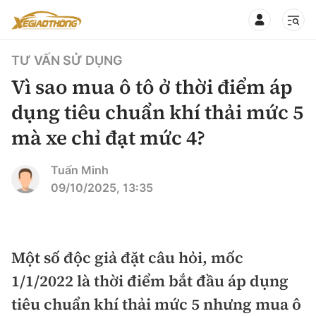
TƯ VẤN SỬ DỤNG
Vì sao mua ô tô ở thời điểm áp
dụng tiêu chuẩn khí thải mức 5
mà xe chỉ đạt mức 4?
CHUYÊN MỤC
QUAY LẠI BÁO XÂY DỰNG
360° xe
Tuấn Minh
09/10/2025, 13:35
Chính sách
Thị trường xe
Hạ tầng phương tiện
Xe du lịch
Đánh giá xe
Một số độc giả đặt câu hỏi, mốc
Góc nhìn
Xe chuyên dụng
Đánh giá xe mới
1/1/2022 là thời điểm bắt đầu áp dụng
Lái mới
Tâm điểm
tiêu chuẩn khí thải mức 5 nhưng mua ô
Xe máy
So sánh
Tư vấn sử dụng