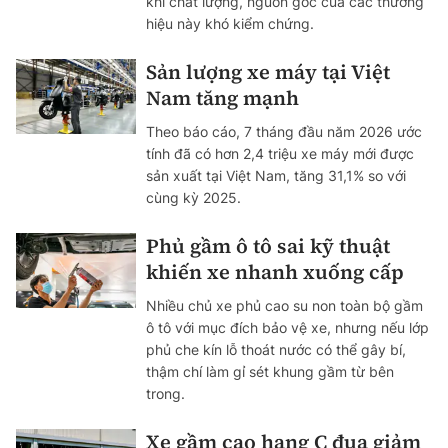
khi chất lượng, nguồn gốc của các thương
hiệu này khó kiểm chứng.
Sản lượng xe máy tại Việt
Nam tăng mạnh
Theo báo cáo, 7 tháng đầu năm 2026 ước
tính đã có hơn 2,4 triệu xe máy mới được
sản xuất tại Việt Nam, tăng 31,1% so với
cùng kỳ 2025.
Phủ gầm ô tô sai kỹ thuật
khiến xe nhanh xuống cấp
Nhiều chủ xe phủ cao su non toàn bộ gầm
ô tô với mục đích bảo vệ xe, nhưng nếu lớp
phủ che kín lỗ thoát nước có thể gây bí,
thậm chí làm gỉ sét khung gầm từ bên
trong.
Xe gầm cao hạng C đua giảm