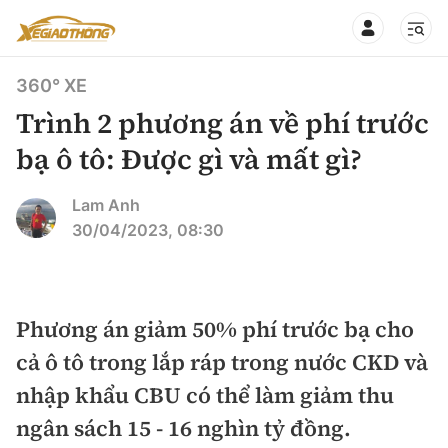
360° XE
Trình 2 phương án về phí trước
bạ ô tô: Được gì và mất gì?
CHUYÊN MỤC
QUAY LẠI BÁO XÂY DỰNG
Lam Anh
30/04/2023, 08:30
360° xe
Chính sách
Thị trường xe
Hạ tầng phương tiện
Phương án giảm 50% phí trước bạ cho
Xe du lịch
Đánh giá xe
cả ô tô trong lắp ráp trong nước CKD và
Góc nhìn
Xe chuyên dụng
Đánh giá xe mới
nhập khẩu CBU có thể làm giảm thu
Lái mới
Tâm điểm
ngân sách 15 - 16 nghìn tỷ đồng.
Xe máy
So sánh
Tư vấn sử dụng