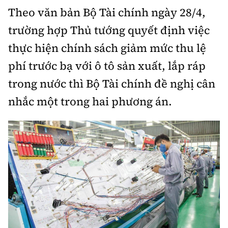
Theo văn bản Bộ Tài chính ngày 28/4,
Bảo hiểm xe
Xếp hạng xe
Chọn xe
trường hợp Thủ tướng quyết định việc
Sản phẩm bảo hiểm
Xe xanh
thực hiện chính sách giảm mức thu lệ
Lái xe an toàn
Bồi thường bảo hiểm
phí trước bạ với ô tô sản xuất, lắp ráp
Video
trong nước thì Bộ Tài chính đề nghị cân
Review xe
nhắc một trong hai phương án.
Ảnh
Giới thiệu xe
Ô tô
Tư vấn
Xe máy
Cơ quan chủ quản: Bộ Xây dựng
Tổng biên tập:
Nguyễn Thị Hồng Nga