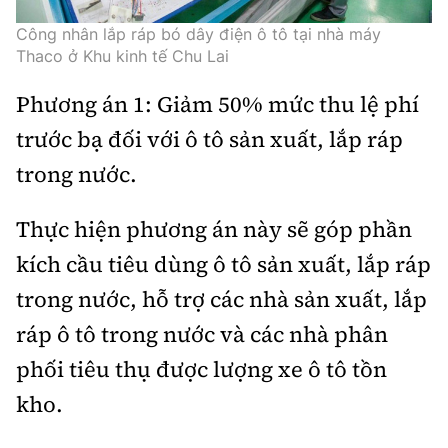
Trưởng ban Ô tô - Xe máy:
Nguyễn Tiến Mạnh
Công nhân lắp ráp bó dây điện ô tô tại nhà máy
Giấy phép số: 03/GP-BC, cấp ngày 22/4/2025
Thaco ở Khu kinh tế Chu Lai
Chuyên trang của Báo Xây dựng
Phương án 1: Giảm 50% mức thu lệ phí
Tòa soạn: Số 2 Nguyễn Công Hoan, phường Giảng Võ,
trước bạ đối với ô tô sản xuất, lắp ráp
Hà Nội.
trong nước.
Hotline: 0967 376 459;
Liên hệ quảng cáo phát hành: 0915.057.282
Thực hiện phương án này sẽ góp phần
Email:
bandoc@baoxaydung.vn
kích cầu tiêu dùng ô tô sản xuất, lắp ráp
trong nước, hỗ trợ các nhà sản xuất, lắp
ráp ô tô trong nước và các nhà phân
Thông tin tòa soạn
phối tiêu thụ được lượng xe ô tô tồn
kho.