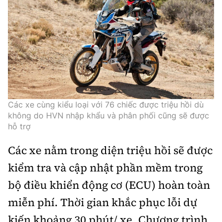
Các xe cùng kiểu loại với 76 chiếc được triệu hồi dù
không do HVN nhập khẩu và phân phối cũng sẽ được
hỗ trợ
Các xe nằm trong diện triệu hồi sẽ được
kiểm tra và cập nhật phần mềm trong
bộ điều khiển động cơ (ECU) hoàn toàn
miễn phí. Thời gian khắc phục lỗi dự
kiến khoảng 30 phút/ xe. Chương trình