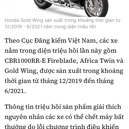
Trưởng ban Ô tô - Xe máy:
Nguyễn Tiến Mạnh
Giấy phép số: 03/GP-BC, cấp ngày 22/4/2025
Honda Gold Wing sản xuất trong khoảng thời gian từ
Chuyên trang của Báo Xây dựng
12/2019 - 6/2021 nằm trong diện triệu hồi
Tòa soạn: Số 2 Nguyễn Công Hoan, phường Giảng Võ,
Theo Cục Đăng kiểm Việt Nam, các xe
Hà Nội.
nằm trong diện triệu hồi lần này gồm
Hotline: 0967 376 459;
CBR1000RR-E Fireblade, Africa Twin và
Liên hệ quảng cáo phát hành: 0915.057.282
Email:
bandoc@baoxaydung.vn
Gold Wing, được sản xuất trong khoảng
thời gian từ tháng 12/2019 đến tháng
6/2021.
Thông tin tòa soạn
Thông tin triệu hồi sản phẩm giải thích
nguyên nhân các xe có thể chết máy bất
thường do lỗi chương trình điều khiển