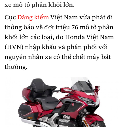
xe mô tô phân khối lớn.
Bảo hiểm xe
Xếp hạng xe
Chọn xe
Cục
Đăng kiểm
Việt Nam vừa phát đi
Sản phẩm bảo hiểm
Xe xanh
thông báo về đợt triệu 76 mô tô phân
Lái xe an toàn
Bồi thường bảo hiểm
khối lớn các loại, do Honda Việt Nam
Video
(HVN) nhập khẩu và phân phối với
Review xe
nguyên nhân xe có thể chết máy bất
Ảnh
Giới thiệu xe
thường.
Ô tô
Tư vấn
Xe máy
Cơ quan chủ quản: Bộ Xây dựng
Tổng biên tập:
Nguyễn Thị Hồng Nga