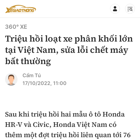
360° XE
Triệu hồi loạt xe phân khối lớn
tại Việt Nam, sửa lỗi chết máy
bất thường
CHUYÊN MỤC
QUAY LẠI BÁO XÂY DỰNG
360° xe
Cẩm Tú
17/10/2022, 11:00
Chính sách
Thị trường xe
Hạ tầng phương tiện
Xe du lịch
Đánh giá xe
Sau khi triệu hồi hai mẫu ô tô Honda
Góc nhìn
Xe chuyên dụng
Đánh giá xe mới
HR-V và Civic, Honda Việt Nam có
Lái mới
Tâm điểm
thêm một đợt triệu hồi liên quan tới 76
Xe máy
So sánh
Tư vấn sử dụng