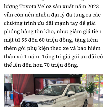
lượng Toyota Veloz sản xuất năm 2023
Bảo hiểm xe
Xếp hạng xe
Chọn xe
vẫn còn nên nhiều đại lý đã tung ra các
Sản phẩm bảo hiểm
Xe xanh
chương trình ưu đãi mạnh tay để giải
Lái xe an toàn
Bồi thường bảo hiểm
phóng hàng tồn kho, như: giảm giá tiền
Video
mặt từ 55 đến 60 triệu đồng, tặng kèm
Review xe
thêm gói phụ kiện theo xe và bảo hiểm
Ảnh
Giới thiệu xe
thân vỏ 1 năm. Tổng trị giá gói ưu đãi có
Ô tô
thể lên đến hơn 70 triệu đồng.
Tư vấn
Xe máy
Cơ quan chủ quản: Bộ Xây dựng
Tổng biên tập:
Nguyễn Thị Hồng Nga