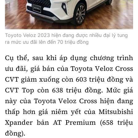
Trưởng ban Ô tô - Xe máy:
Nguyễn Tiến Mạnh
Giấy phép số: 03/GP-BC, cấp ngày 22/4/2025
Chuyên trang của Báo Xây dựng
Toyoto Veloz 2023 hiện đang được nhiều đại lý tung
Tòa soạn: Số 2 Nguyễn Công Hoan, phường Giảng Võ,
ra mức ưu đãi lên đến 70 triệu đồng
Hà Nội.
Cụ thể, sau khi áp dụng chương trình
Hotline: 0967 376 459;
Liên hệ quảng cáo phát hành: 0915.057.282
ưu đãi, giá bán của Toyota Veloz Cross
Email:
bandoc@baoxaydung.vn
CVT giảm xuống còn 603 triệu đồng và
CVT Top còn 638 triệu đồng. Mức giá
này của Toyota Veloz Cross hiện đang
Thông tin tòa soạn
thấp hơn giá niêm yết của Mitsubishi
Xpander bản AT Premium (658 triệu
đồng).