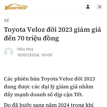
XE
Toyota Veloz đời 2023 giảm giá
đến 70 triệu đồng
CHUYÊN MỤC
QUAY LẠI BÁO XÂY DỰNG
Hữu Huy
10/01/2024, 10:00
360° xe
Chính sách
Thị trường xe
Hạ tầng phương tiện
Các phiên bản Toyota Veloz đời 2023
Xe du lịch
Đánh giá xe
đang được các đại lý giảm giá nhằm
Góc nhìn
Xe chuyên dụng
Đánh giá xe mới
đẩy mạnh doanh số dịp cận Tết.
Lái mới
Tâm điểm
Xe máy
Do đã bước sang năm 2024 trong khi
So sánh
Tư vấn sử dụng