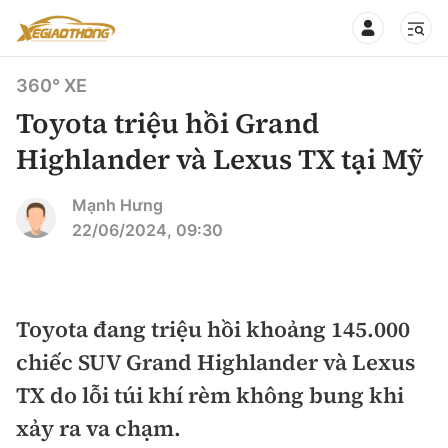
360° XE
Toyota triệu hồi Grand
Highlander và Lexus TX tại Mỹ
CHUYÊN MỤC
QUAY LẠI BÁO XÂY DỰNG
Mạnh Hưng
22/06/2024, 09:30
360° xe
Chính sách
Thị trường xe
Hạ tầng phương tiện
Toyota đang triệu hồi khoảng 145.000
Xe du lịch
Đánh giá xe
chiếc SUV Grand Highlander và Lexus
Góc nhìn
Xe chuyên dụng
Đánh giá xe mới
TX do lỗi túi khí rèm không bung khi
Lái mới
Tâm điểm
xảy ra va chạm.
Xe máy
So sánh
Tư vấn sử dụng