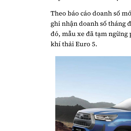
Theo báo cáo doanh số mới
Giới thiệu xe
ghi nhận doanh số tháng đ
Tư vấn
đó, mẫu xe đã tạm ngừng 
khí thải Euro 5.