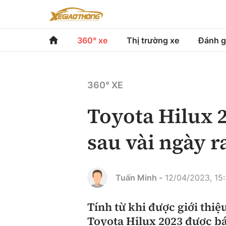
360° xe
Thị trường xe
Đánh g
360° xe
Thị trường xe
Đánh gi
360° XE
Chính sách
Xe du lịch
Đánh gi
Toyota Hilux 2
Hạ tầng phương tiện
Xe chuyên dụng
So sán
sau vài ngày r
Góc nhìn
Xe máy
Xếp hạ
Tâm điểm
Tuấn Minh -
12/04/2023, 15
Xe xanh
Video
Tính từ khi được giới thi
Toyota Hilux 2023 được bá
Review xe