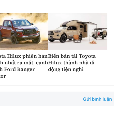
ta Hilux phiên bản
Biến bán tải Toyota
 nhất ra mắt, cạnh
Hilux thành nhà di
h Ford Ranger
động tiện nghi
tor
Gửi bình luận