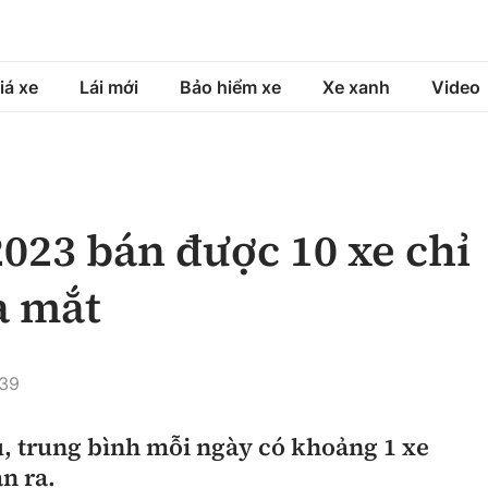
iá xe
Lái mới
Bảo hiểm xe
Xe xanh
Video
á xe
Lái mới
Bảo hiểm xe
á xe mới
Tư vấn sử dụng
Sản phẩm bảo hiểm
023 bán được 10 xe chỉ
h
Chọn xe
Bồi thường bảo hiểm
a mắt
ng xe
Lái xe an toàn
:39
ệu, trung bình mỗi ngày có khoảng 1 xe
n ra.