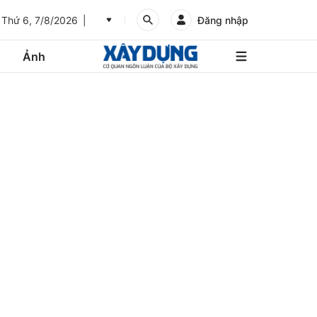
Thứ 6, 7/8/2026
Đăng nhập
Ảnh
An
Giang
Ảnh
Bình
Dương
Các trang liên kết
Bình
Phước
Bình
Thuận
Gửi góp ý phản ảnh
Bình
Định
Bạc