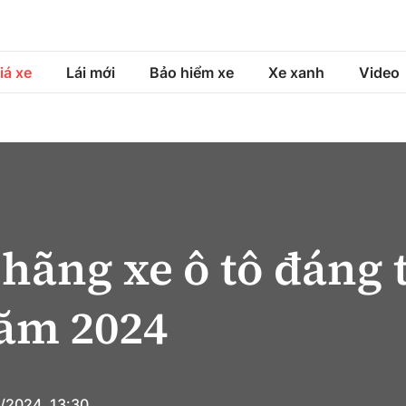
iá xe
Lái mới
Bảo hiểm xe
Xe xanh
Video
á xe
Lái mới
Bảo hiểm xe
á xe mới
Tư vấn sử dụng
Sản phẩm bảo hiểm
h
Chọn xe
Bồi thường bảo hiểm
ng xe
Lái xe an toàn
 hãng xe ô tô đáng 
ăm 2024
/2024, 13:30