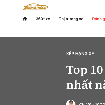
360° xe
Thị trường xe
Đánh g
360° xe
Thị trường xe
Đánh gi
Chính sách
Xe du lịch
Đánh gi
Hạ tầng phương tiện
Xe chuyên dụng
So sán
XẾP HẠNG XE
Góc nhìn
Xe máy
Xếp hạ
Top 10
Tâm điểm
nhất n
Xe xanh
Video
Chí Vũ -
10/12
Review xe