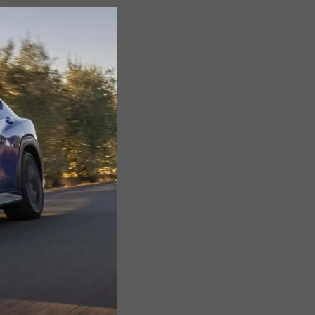
Cần
Thơ
Điện
Biên
Đà
Nẵng
Đà
Lạt
Đắk
Lắk
Đắk
Nông
Đồng
Nai