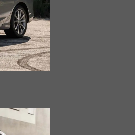
Quảng
Bình
Quảng
Nam
Quảng
Ngãi
Quảng
Ninh
Quảng
Trị
Sóc
Trăng
Sơn
La