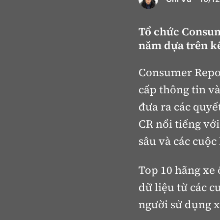
Giới thiệu xe
Tổ chức Consume
Tư vấn
năm dựa trên kế
Consumer Report
cấp thông tin v
đưa ra các quyế
CR nổi tiếng vớ
sâu và các cuộc 
Top 10 hãng xe 
dữ liệu từ các 
người sử dụng x