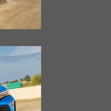
Kiên
Giang
Kon
Tum
Lai
Châu
Long
An
Lào
Cai
Lâm
Đồng
Lạng