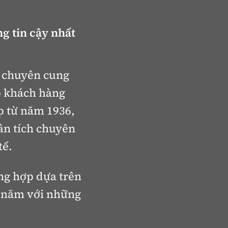
Liêu
g tin cậy nhất
Bắc
Giang
Bắc
, chuyên cung
Kạn
p khách hàng
Bắc
p từ năm 1936,
Ninh
ân tích chuyên
Bến
tế.
Tre
Cao
ng hợp dựa trên
Bằng
ng năm với những
Cà
Mau