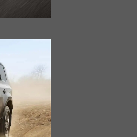
Hà
Tĩnh
Hòa
Bình
Hưng
Yên
Hải
Dương
Hải
Phòng
Hậu
Giang
Khánh
Hòa