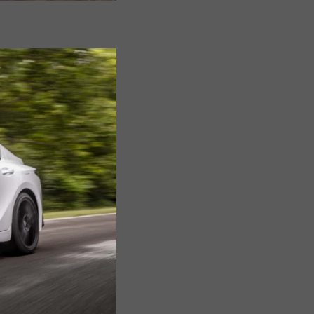
Đồng
Tháp
Gia
Lai
Hà
Nội
Hồ
Chí
Minh
Hà
Giang
Hà
Nam