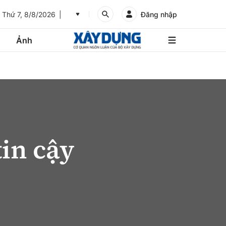
Thứ 7, 8/8/2026
Đăng nhập
Ảnh
An
Giang
Ảnh
Bình
Dương
Các trang liên kết
Bình
Phước
tin cậy
Bình
Thuận
Gửi góp ý phản ảnh
Bình
Định
Bạc