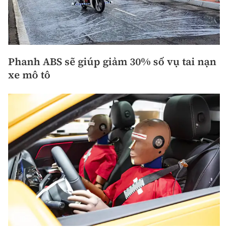
Phanh ABS sẽ giúp giảm 30% số vụ tai nạn
xe mô tô