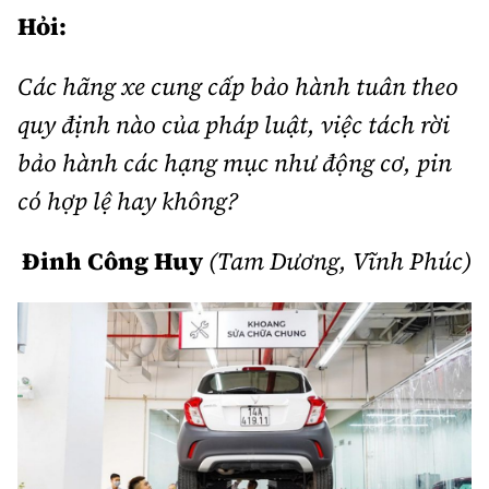
Hỏi:
Bảo hiểm xe
Xếp hạng xe
Chọn xe
Sản phẩm bảo hiểm
Các hãng xe cung cấp bảo hành tuân theo
Xe xanh
Lái xe an toàn
Bồi thường bảo hiểm
quy định nào của pháp luật, việc tách rời
Video
bảo hành các hạng mục như động cơ, pin
Review xe
có hợp lệ hay không?
Ảnh
Giới thiệu xe
Ô tô
Đinh Công Huy
(Tam Dương, Vĩnh Phúc)
Tư vấn
Xe máy
Cơ quan chủ quản: Bộ Xây dựng
Tổng biên tập:
Nguyễn Thị Hồng Nga