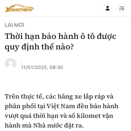
LÁI MỚI
Thời hạn bảo hành ô tô được
quy định thế nào?
CHUYÊN MỤC
QUAY LẠI BÁO XÂY DỰNG
.
11/01/2025, 08:30
360° xe
Chính sách
Thị trường xe
Hạ tầng phương tiện
Trên thực tế, các hãng xe lắp ráp và
Xe du lịch
Đánh giá xe
phân phối tại Việt Nam đều bảo hành
Góc nhìn
Xe chuyên dụng
Đánh giá xe mới
vượt quá thời hạn và số kilomet vận
Lái mới
Tâm điểm
hành mà Nhà nước đặt ra.
Xe máy
So sánh
Tư vấn sử dụng