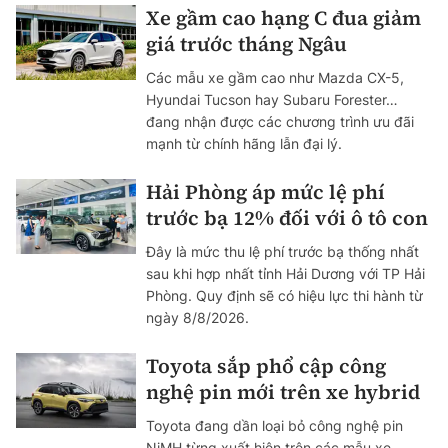
Xe gầm cao hạng C đua giảm
giá trước tháng Ngâu
Các mẫu xe gầm cao như Mazda CX-5,
Hyundai Tucson hay Subaru Forester…
đang nhận được các chương trình ưu đãi
mạnh từ chính hãng lẫn đại lý.
Hải Phòng áp mức lệ phí
trước bạ 12% đối với ô tô con
Đây là mức thu lệ phí trước bạ thống nhất
sau khi hợp nhất tỉnh Hải Dương với TP Hải
Phòng. Quy định sẽ có hiệu lực thi hành từ
ngày 8/8/2026.
Toyota sắp phổ cập công
nghệ pin mới trên xe hybrid
Toyota đang dần loại bỏ công nghệ pin
NiMH từng xuất hiện trên các mẫu xe