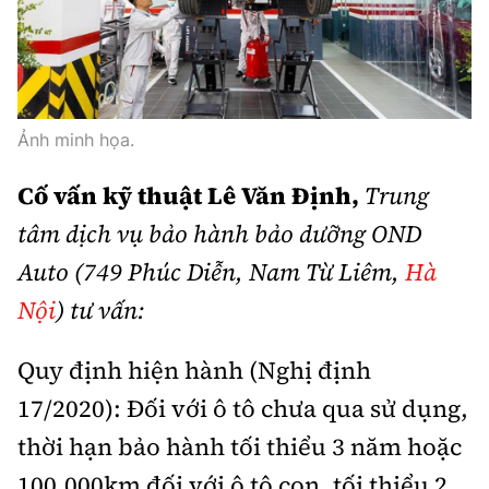
Trưởng ban Ô tô - Xe máy:
Nguyễn Tiến Mạnh
Giấy phép số: 03/GP-BC, cấp ngày 22/4/2025
Chuyên trang của Báo Xây dựng
Ảnh minh họa.
Tòa soạn: Số 2 Nguyễn Công Hoan, phường Giảng Võ,
Hà Nội.
Cố vấn kỹ thuật Lê Văn Định,
Trung
Hotline: 0967 376 459;
Liên hệ quảng cáo phát hành: 0915.057.282
tâm dịch vụ bảo hành bảo dưỡng OND
Email:
bandoc@baoxaydung.vn
Auto (749 Phúc Diễn, Nam Từ Liêm,
Hà
Nội
) tư vấn:
Quy định hiện hành (Nghị định
Thông tin tòa soạn
17/2020): Đối với ô tô chưa qua sử dụng,
thời hạn bảo hành tối thiểu 3 năm hoặc
100.000km đối với ô tô con, tối thiểu 2