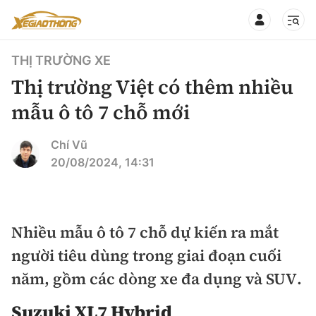
THỊ TRƯỜNG XE
Thị trường Việt có thêm nhiều
mẫu ô tô 7 chỗ mới
CHUYÊN MỤC
QUAY LẠI BÁO XÂY DỰNG
Chí Vũ
20/08/2024, 14:31
360° xe
Chính sách
Thị trường xe
Hạ tầng phương tiện
Nhiều mẫu ô tô 7 chỗ dự kiến ra mắt
Xe du lịch
Đánh giá xe
người tiêu dùng trong giai đoạn cuối
Góc nhìn
Xe chuyên dụng
Đánh giá xe mới
năm, gồm các dòng xe đa dụng và SUV.
Lái mới
Tâm điểm
Xe máy
Suzuki XL7 Hybrid
So sánh
Tư vấn sử dụng