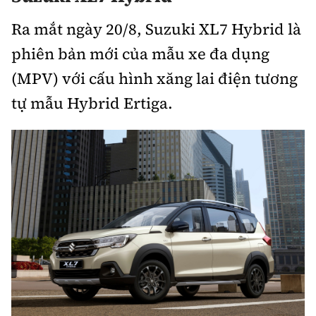
Bảo hiểm xe
Ra mắt ngày 20/8, Suzuki XL7 Hybrid là
Xếp hạng xe
Chọn xe
Sản phẩm bảo hiểm
phiên bản mới của mẫu xe đa dụng
Xe xanh
Lái xe an toàn
(MPV) với cấu hình xăng lai điện tương
Bồi thường bảo hiểm
tự mẫu Hybrid Ertiga.
Video
Review xe
Ảnh
Giới thiệu xe
Ô tô
Tư vấn
Xe máy
Cơ quan chủ quản: Bộ Xây dựng
Tổng biên tập:
Nguyễn Thị Hồng Nga