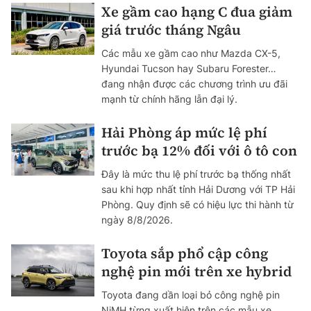
Xe gầm cao hạng C đua giảm
giá trước tháng Ngâu
Các mẫu xe gầm cao như Mazda CX-5,
Hyundai Tucson hay Subaru Forester…
đang nhận được các chương trình ưu đãi
mạnh từ chính hãng lẫn đại lý.
Hải Phòng áp mức lệ phí
trước bạ 12% đối với ô tô con
Đây là mức thu lệ phí trước bạ thống nhất
sau khi hợp nhất tỉnh Hải Dương với TP Hải
Phòng. Quy định sẽ có hiệu lực thi hành từ
ngày 8/8/2026.
Toyota sắp phổ cập công
nghệ pin mới trên xe hybrid
Toyota đang dần loại bỏ công nghệ pin
NiMH từng xuất hiện trên các mẫu xe