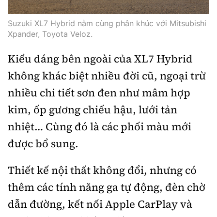
Trưởng ban Ô tô - Xe máy:
Nguyễn Tiến Mạnh
Suzuki XL7 Hybrid nằm cùng phân khúc với Mitsubishi
Giấy phép số: 03/GP-BC, cấp ngày 22/4/2025
Xpander, Toyota Veloz.
Chuyên trang của Báo Xây dựng
Kiểu dáng bên ngoài của XL7 Hybrid
Tòa soạn: Số 2 Nguyễn Công Hoan, phường Giảng Võ,
không khác biệt nhiều đời cũ, ngoại trừ
Hà Nội.
Hotline: 0967 376 459;
nhiều chi tiết sơn đen như mâm hợp
Liên hệ quảng cáo phát hành: 0915.057.282
kim, ốp gương chiếu hậu, lưới tản
Email:
bandoc@baoxaydung.vn
nhiệt… Cùng đó là các phối màu mới
được bổ sung.
Thiết kế nội thất không đổi, nhưng có
Thông tin tòa soạn
thêm các tính năng ga tự động, đèn chờ
dẫn đường, kết nối Apple CarPlay và