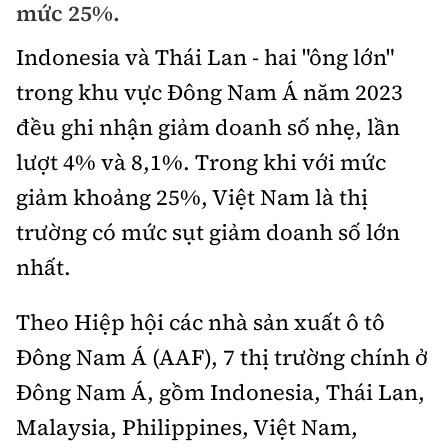
mức 25%.
Bảo hiểm xe
Xếp hạng xe
Chọn xe
Indonesia và Thái Lan - hai "ông lớn"
Sản phẩm bảo hiểm
Xe xanh
trong khu vực Đông Nam Á năm 2023
Lái xe an toàn
Bồi thường bảo hiểm
đều ghi nhận giảm doanh số nhẹ, lần
Video
lượt 4% và 8,1%. Trong khi với mức
Review xe
giảm khoảng 25%, Việt Nam là thị
Ảnh
Giới thiệu xe
trường có mức sụt giảm doanh số lớn
Ô tô
nhất.
Tư vấn
Xe máy
Theo Hiệp hội các nhà sản xuất ô tô
Đông Nam Á (AAF), 7 thị trường chính ở
Đông Nam Á, gồm Indonesia, Thái Lan,
Cơ quan chủ quản: Bộ Xây dựng
Malaysia, Philippines, Việt Nam,
Tổng biên tập:
Nguyễn Thị Hồng Nga