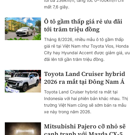
tối đa 236km/h, tăng tốc 0–100km/h chỉ
mất 7,6 giây.
Ô tô gầm thấp giá rẻ ưu đãi
tới trăm triệu đồng
Tháng 8/2026, nhiều mẫu ô tô gầm thấp
giá rẻ tại Việt Nam như Toyota Vios, Honda
City hay Hyundai Accent được giảm giá, ưu
đãi lên tới gần trăm triệu đồng.
Toyota Land Cruiser hybrid
2026 ra mắt tại Đông Nam Á
Toyota Land Cruiser hybrid ra mắt tại
Indonesia với hai phiên bản khác nhau. Thị
trường Việt Nam cũng sẽ sớm bán ra mẫu
xe này trong năm 2026.
Mitsubishi Pajero cỡ nhỏ sẽ
cạnh tranh với Mazda CX-5