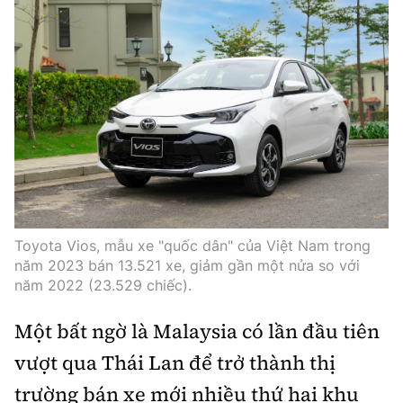
Toyota Vios, mẫu xe "quốc dân" của Việt Nam trong
năm 2023 bán 13.521 xe, giảm gần một nửa so với
năm 2022 (23.529 chiếc).
Một bất ngờ là Malaysia có lần đầu tiên
vượt qua Thái Lan để trở thành thị
trường bán xe mới nhiều thứ hai khu