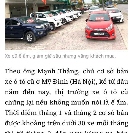
Trưởng ban Ô tô - Xe máy:
Nguyễn Tiến Mạnh
Giấy phép số: 03/GP-BC, cấp ngày 22/4/2025
Chuyên trang của Báo Xây dựng
Tòa soạn: Số 2 Nguyễn Công Hoan, phường Giảng Võ,
Hà Nội.
Hotline: 0967 376 459;
Xe cũ ế ẩm, giảm giá sâu nhưng vắng khách mua.
Liên hệ quảng cáo phát hành: 0915.057.282
Email:
bandoc@baoxaydung.vn
Theo ông Mạnh Thắng, chủ cơ sở bán
xe ô tô cũ ở Mỹ Đình (Hà Nội), kể từ đầu
năm đến nay, thị trường xe ô tô cũ
chững lại nếu không muốn nói là ế ẩm.
Thông tin tòa soạn
Thời điểm tháng 1 và tháng 2 cơ sở bán
được khoảng trên dưới 30 xe mỗi tháng