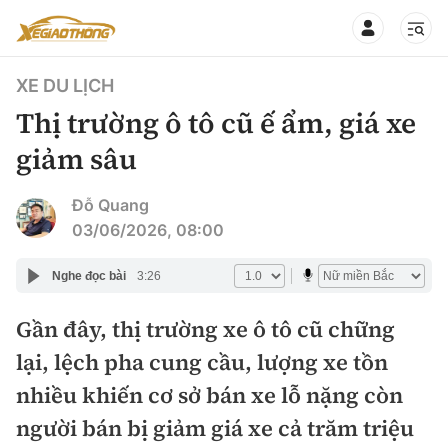
XE DU LỊCH
Thị trường ô tô cũ ế ẩm, giá xe
giảm sâu
CHUYÊN MỤC
QUAY LẠI BÁO XÂY DỰNG
Đỗ Quang
03/06/2026, 08:00
360° xe
Chính sách
Nghe đọc bài
3:26
Thị trường xe
Hạ tầng phương tiện
Gần đây, thị trường xe ô tô cũ chững
Xe du lịch
Đánh giá xe
lại, lệch pha cung cầu, lượng xe tồn
Góc nhìn
Xe chuyên dụng
Đánh giá xe mới
nhiều khiến cơ sở bán xe lỗ nặng còn
Lái mới
Tâm điểm
người bán bị giảm giá xe cả trăm triệu
Xe máy
So sánh
Tư vấn sử dụng