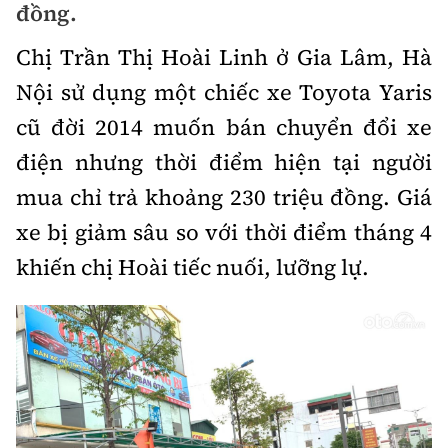
đồng.
Bảo hiểm xe
Xếp hạng xe
Chọn xe
Chị Trần Thị Hoài Linh ở Gia Lâm, Hà
Sản phẩm bảo hiểm
Xe xanh
Nội sử dụng một chiếc xe Toyota Yaris
Lái xe an toàn
Bồi thường bảo hiểm
cũ đời 2014 muốn bán chuyển đổi xe
Video
điện nhưng thời điểm hiện tại người
Review xe
mua chỉ trả khoảng 230 triệu đồng. Giá
Ảnh
Giới thiệu xe
xe bị giảm sâu so với thời điểm tháng 4
Ô tô
khiến chị Hoài tiếc nuối, lưỡng lự.
Tư vấn
Xe máy
Cơ quan chủ quản: Bộ Xây dựng
Tổng biên tập:
Nguyễn Thị Hồng Nga