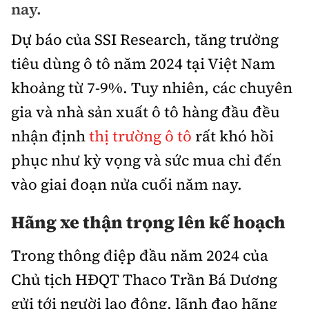
nay.
Bảo hiểm xe
Xếp hạng xe
Chọn xe
Dự báo của SSI Research, tăng trưởng
Sản phẩm bảo hiểm
Xe xanh
tiêu dùng ô tô năm 2024 tại Việt Nam
Lái xe an toàn
Bồi thường bảo hiểm
khoảng từ 7-9%. Tuy nhiên, các chuyên
Video
gia và nhà sản xuất ô tô hàng đầu đều
Review xe
nhận định
thị trường ô tô
rất khó hồi
Ảnh
Giới thiệu xe
phục như kỳ vọng và sức mua chỉ đến
Ô tô
vào giai đoạn nửa cuối năm nay.
Tư vấn
Xe máy
Hãng xe thận trọng lên kế hoạch
Trong thông điệp đầu năm 2024 của
Chủ tịch HĐQT Thaco Trần Bá Dương
Cơ quan chủ quản: Bộ Xây dựng
gửi tới người lao động, lãnh đạo hãng
Tổng biên tập:
Nguyễn Thị Hồng Nga