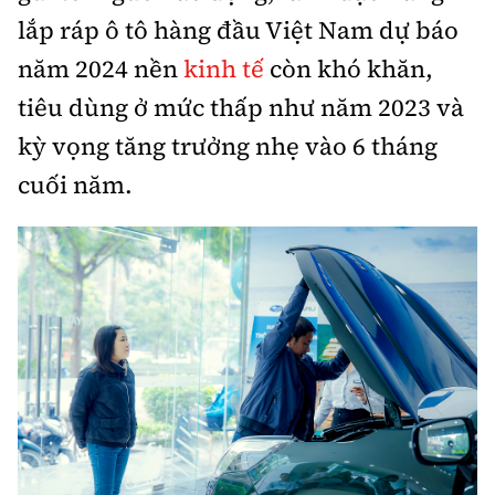
lắp ráp ô tô hàng đầu Việt Nam dự báo
Trưởng ban Ô tô - Xe máy:
Nguyễn Tiến Mạnh
Giấy phép số: 03/GP-BC, cấp ngày 22/4/2025
năm 2024 nền
kinh tế
còn khó khăn,
Chuyên trang của Báo Xây dựng
tiêu dùng ở mức thấp như năm 2023 và
kỳ vọng tăng trưởng nhẹ vào 6 tháng
Tòa soạn: Số 2 Nguyễn Công Hoan, phường Giảng Võ,
Hà Nội.
cuối năm.
Hotline: 0967 376 459;
Liên hệ quảng cáo phát hành: 0915.057.282
Email:
bandoc@baoxaydung.vn
Thông tin tòa soạn