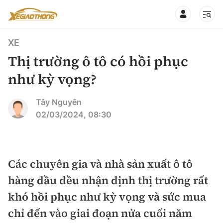
XE
Thị trường ô tô có hồi phục
như kỳ vọng?
CHUYÊN MỤC
QUAY LẠI BÁO XÂY DỰNG
Tây Nguyên
02/03/2024, 08:30
360° xe
Chính sách
Thị trường xe
Hạ tầng phương tiện
Các chuyên gia và nhà sản xuất ô tô
Xe du lịch
Đánh giá xe
hàng đầu đều nhận định thị trường rất
Góc nhìn
Xe chuyên dụng
Đánh giá xe mới
khó hồi phục như kỳ vọng và sức mua
Lái mới
Tâm điểm
chỉ đến vào giai đoạn nửa cuối năm
Xe máy
So sánh
Tư vấn sử dụng