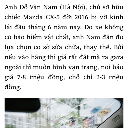
Anh Đỗ Văn Nam (Hà Nội), chủ sở hữu
Bảo hiểm xe
Xếp hạng xe
Chọn xe
chiếc Mazda CX-5 đời 2016 bị vỡ kính
Sản phẩm bảo hiểm
Xe xanh
lái đầu tháng 6 năm nay. Do xe không
Lái xe an toàn
Bồi thường bảo hiểm
có bảo hiểm vật chất, anh Nam đắn đo
Video
lựa chọn cơ sở sửa chữa, thay thế. Bởi
Review xe
nếu vào hãng thì giá rất đắt mà ra gara
Ảnh
Giới thiệu xe
ngoài thì muôn hình vạn trạng, nơi báo
Ô tô
giá 7-8 triệu đồng, chỗ chỉ 2-3 triệu
Tư vấn
Xe máy
đồng.
Cơ quan chủ quản: Bộ Xây dựng
Tổng biên tập:
Nguyễn Thị Hồng Nga