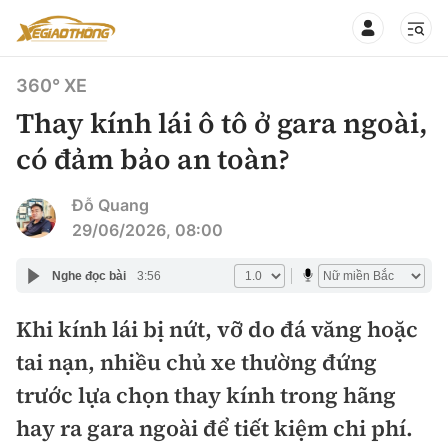
360° XE
Thay kính lái ô tô ở gara ngoài,
có đảm bảo an toàn?
CHUYÊN MỤC
QUAY LẠI BÁO XÂY DỰNG
Đỗ Quang
29/06/2026, 08:00
360° xe
Chính sách
Nghe đọc bài
3:56
Thị trường xe
Hạ tầng phương tiện
Khi kính lái bị nứt, vỡ do đá văng hoặc
Xe du lịch
Đánh giá xe
tai nạn, nhiều chủ xe thường đứng
Góc nhìn
Xe chuyên dụng
Đánh giá xe mới
trước lựa chọn thay kính trong hãng
Lái mới
Tâm điểm
hay ra gara ngoài để tiết kiệm chi phí.
Xe máy
So sánh
Tư vấn sử dụng