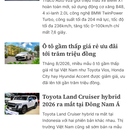
Thaco Auto vừa giới thiệu mẫu xe BMW X1
hoàn toàn mới, sử dụng động cơ xăng B48,
4 xi-lanh 2.0L công nghệ BMW TwinPower
Turbo, công suất tối đa 204 mã lực, tốc độ
tối đa 236km/h, tăng tốc 0–100km/h chỉ
mất 7,6 giây.
Ô tô gầm thấp giá rẻ ưu đãi
tới trăm triệu đồng
Tháng 8/2026, nhiều mẫu ô tô gầm thấp
giá rẻ tại Việt Nam như Toyota Vios, Honda
City hay Hyundai Accent được giảm giá, ưu
đãi lên tới gần trăm triệu đồng.
Toyota Land Cruiser hybrid
2026 ra mắt tại Đông Nam Á
Toyota Land Cruiser hybrid ra mắt tại
Indonesia với hai phiên bản khác nhau. Thị
trường Việt Nam cũng sẽ sớm bán ra mẫu