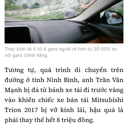
Trưởng ban Ô tô - Xe máy:
Nguyễn Tiến Mạnh
Giấy phép số: 03/GP-BC, cấp ngày 22/4/2025
Chuyên trang của Báo Xây dựng
Tòa soạn: Số 2 Nguyễn Công Hoan, phường Giảng Võ,
Hà Nội.
Thay kính lái ô tô ở gara ngoài rẻ hơn từ 30-50% so
Hotline: 0967 376 459;
với gara chính hãng.
Liên hệ quảng cáo phát hành: 0915.057.282
Email:
bandoc@baoxaydung.vn
Tương tự, quá trình di chuyển trên
đường ở tỉnh Ninh Bình, anh Trần Văn
Mạnh bị đá từ bánh xe tải đi trước văng
vào khiến chiếc xe bán tải Mitsubishi
Thông tin tòa soạn
Trion 2017 bị vỡ kính lái, hậu quả là
phải thay thế hết 8 triệu đồng.