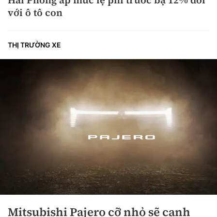
với ô tô con
THỊ TRƯỜNG XE
Mitsubishi Pajero cỡ nhỏ sẽ cạnh