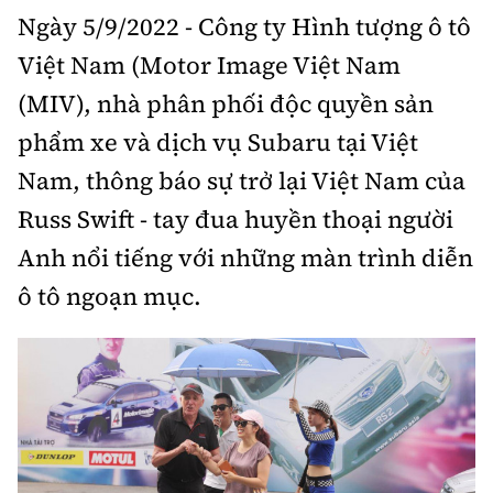
Ngày 5/9/2022 - Công ty Hình tượng ô tô
Bảo hiểm xe
Xếp hạng xe
Chọn xe
Việt Nam (Motor Image Việt Nam
Sản phẩm bảo hiểm
Xe xanh
(MIV), nhà phân phối độc quyền sản
Lái xe an toàn
Bồi thường bảo hiểm
phẩm xe và dịch vụ Subaru tại Việt
Video
Nam, thông báo sự trở lại Việt Nam của
Review xe
Russ Swift - tay đua huyền thoại người
Ảnh
Giới thiệu xe
Anh nổi tiếng với những màn trình diễn
Ô tô
ô tô ngoạn mục.
Tư vấn
Xe máy
Cơ quan chủ quản: Bộ Xây dựng
Tổng biên tập:
Nguyễn Thị Hồng Nga