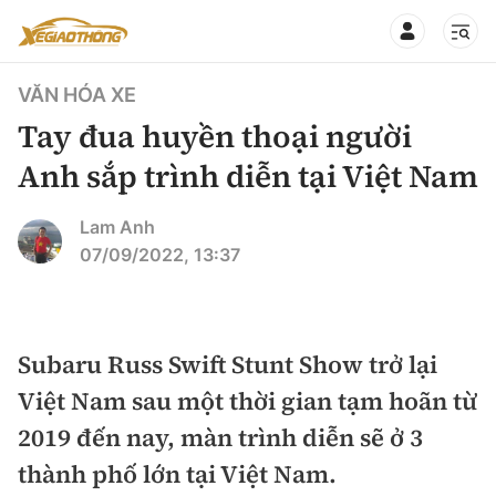
VĂN HÓA XE
Tay đua huyền thoại người
Anh sắp trình diễn tại Việt Nam
CHUYÊN MỤC
QUAY LẠI BÁO XÂY DỰNG
Lam Anh
07/09/2022, 13:37
360° xe
Chính sách
Thị trường xe
Hạ tầng phương tiện
Subaru Russ Swift Stunt Show trở lại
Xe du lịch
Đánh giá xe
Việt Nam sau một thời gian tạm hoãn từ
Góc nhìn
Xe chuyên dụng
Đánh giá xe mới
2019 đến nay, màn trình diễn sẽ ở 3
Lái mới
Tâm điểm
thành phố lớn tại Việt Nam.
Xe máy
So sánh
Tư vấn sử dụng