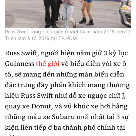
Trưởng ban Ô tô - Xe máy:
Nguyễn Tiến Mạnh
Giấy phép số: 03/GP-BC, cấp ngày 22/4/2025
Chuyên trang của Báo Xây dựng
Russ Swift từng biểu diễn ở Việt Nam năm 2019 bên lề
Triển lãm ô tô 2019 tại TP.HCM
Tòa soạn: Số 2 Nguyễn Công Hoan, phường Giảng Võ,
Hà Nội.
Russ Swift, người hiện nắm giữ 3 kỷ lục
Hotline: 0967 376 459;
Guinness
thế giới
về biểu diễn với xe ô
Liên hệ quảng cáo phát hành: 0915.057.282
Email:
bandoc@baoxaydung.vn
tô, sẽ mang đến những màn biểu diễn
đặc trưng đầy phấn khích mang thương
hiệu Russ Swift như đỗ xe ngược chữ J,
quay xe Donut, và vũ khúc xe hơi bằng
Thông tin tòa soạn
những mẫu xe Subaru mới nhất tại 3 sự
kiện liên tiếp ở ba thành phố chính tại