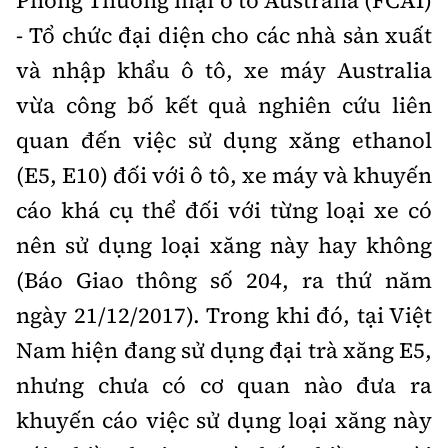
Phòng Thương mại ô tô Australia (FCAI)
Trưởng ban Ô tô - Xe máy:
Nguyễn Tiến Mạnh
- Tổ chức đại diện cho các nhà sản xuất
Giấy phép số: 03/GP-BC, cấp ngày 22/4/2025
và nhập khẩu ô tô, xe máy Australia
Chuyên trang của Báo Xây dựng
vừa công bố kết quả nghiên cứu liên
Tòa soạn: Số 2 Nguyễn Công Hoan, phường Giảng Võ,
quan đến việc sử dụng xăng ethanol
Hà Nội.
(E5, E10) đối với ô tô, xe máy và khuyến
Hotline: 0967 376 459;
cáo khá cụ thể đối với từng loại xe có
Liên hệ quảng cáo phát hành: 0915.057.282
Email:
bandoc@baoxaydung.vn
nên sử dụng loại xăng này hay không
(Báo Giao thông số 204, ra thứ năm
ngày 21/12/2017). Trong khi đó, tại Việt
Nam hiện đang sử dụng đại trà xăng E5,
Thông tin tòa soạn
nhưng chưa có cơ quan nào đưa ra
khuyến cáo việc sử dụng loại xăng này