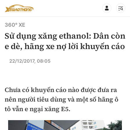
360° XE
Sử dụng xăng ethanol: Dân còn
e dè, hãng xe nợ lời khuyến cáo
CHUYÊN MỤC
QUAY LẠI BÁO XÂY DỰNG
22/12/2017, 08:05
360° xe
Chính sách
Thị trường xe
Chưa có khuyến cáo nào được đưa ra
Hạ tầng phương tiện
Xe du lịch
nên người tiêu dùng và một số hãng ô
Đánh giá xe
Góc nhìn
tô vẫn e ngại xăng E5.
Xe chuyên dụng
Đánh giá xe mới
Lái mới
Tâm điểm
Xe máy
So sánh
Tư vấn sử dụng