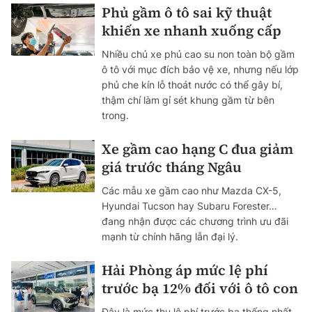
Phủ gầm ô tô sai kỹ thuật
khiến xe nhanh xuống cấp
Nhiều chủ xe phủ cao su non toàn bộ gầm
ô tô với mục đích bảo vệ xe, nhưng nếu lớp
phủ che kín lỗ thoát nước có thể gây bí,
thậm chí làm gỉ sét khung gầm từ bên
trong.
Xe gầm cao hạng C đua giảm
giá trước tháng Ngâu
Các mẫu xe gầm cao như Mazda CX-5,
Hyundai Tucson hay Subaru Forester…
đang nhận được các chương trình ưu đãi
mạnh từ chính hãng lẫn đại lý.
Hải Phòng áp mức lệ phí
trước bạ 12% đối với ô tô con
Đây là mức thu lệ phí trước bạ thống nhất