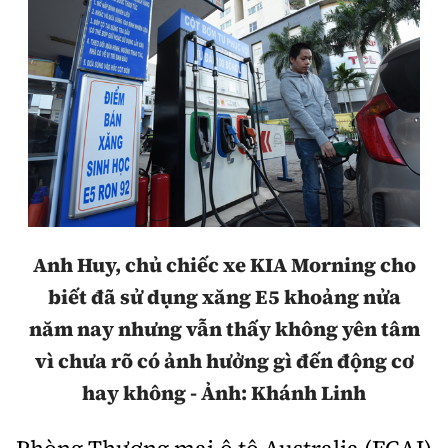
Bảo hiểm xe
Xếp hạng xe
Chọn xe
Sản phẩm bảo hiểm
Xe xanh
Lái xe an toàn
Bồi thường bảo hiểm
Video
Review xe
Ảnh
Giới thiệu xe
Ô tô
Anh Huy, chủ chiếc xe KIA Morning cho
Tư vấn
Xe máy
biết đã sử dụng xăng E5 khoảng nửa
năm nay nhưng vẫn thấy không yên tâm
vì chưa rõ có ảnh hưởng gì đến động cơ
hay không - Ảnh: Khánh Linh
Cơ quan chủ quản: Bộ Xây dựng
Tổng biên tập:
Nguyễn Thị Hồng Nga