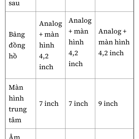
sau
Analog
Analog
+ màn
Analog +
Bảng
+ màn
hình
màn hình
đồng
hình
4,2
4,2 inch
hồ
4,2
inch
inch
Màn
hình
7 inch
7 inch
9 inch
trung
tâm
Âm