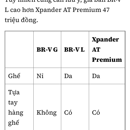
L cao hơn Xpander AT Premium 47
triệu đồng.
Xpander
BR-V G
BR-V L
AT
Premium
Ghế
Nỉ
Da
Da
Tựa
tay
hàng
Không
Có
Có
ghế