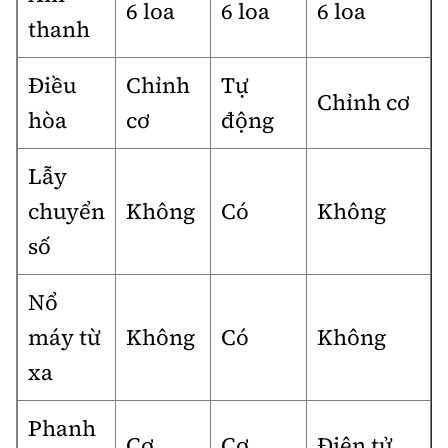
6 loa
6 loa
6 loa
thanh
Điều
Chỉnh
Tự
Chỉnh cơ
hòa
cơ
động
Lẫy
chuyển
Không
Có
Không
số
Nổ
máy từ
Không
Có
Không
xa
Phanh
Cơ
Cơ
Điện tử