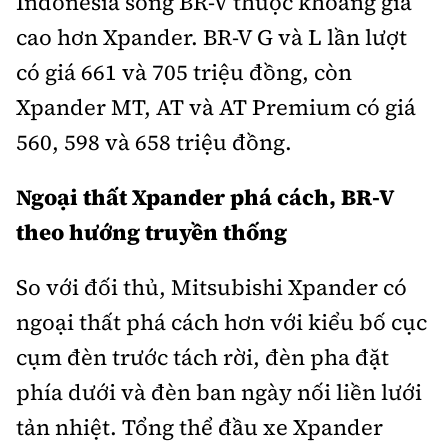
Indonesia song BR-V thuộc khoảng giá
Trưởng ban Ô tô - Xe máy:
Nguyễn Tiến Mạnh
cao hơn Xpander. BR-V G và L lần lượt
Giấy phép số: 03/GP-BC, cấp ngày 22/4/2025
có giá 661 và 705 triệu đồng, còn
Chuyên trang của Báo Xây dựng
Xpander MT, AT và AT Premium có giá
Tòa soạn: Số 2 Nguyễn Công Hoan, phường Giảng Võ,
560, 598 và 658 triệu đồng.
Hà Nội.
Hotline: 0967 376 459;
Ngoại thất Xpander phá cách, BR-V
Liên hệ quảng cáo phát hành: 0915.057.282
theo hướng truyền thống
Email:
bandoc@baoxaydung.vn
So với đối thủ, Mitsubishi Xpander có
ngoại thất phá cách hơn với kiểu bố cục
cụm đèn trước tách rời, đèn pha đặt
Thông tin tòa soạn
phía dưới và đèn ban ngày nối liền lưới
tản nhiệt. Tổng thể đầu xe Xpander