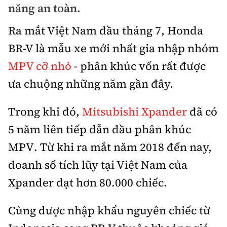
năng an toàn.
Bảo hiểm xe
Xếp hạng xe
Chọn xe
Ra mắt Việt Nam đầu tháng 7, Honda
Sản phẩm bảo hiểm
Xe xanh
BR-V là mẫu xe mới nhất gia nhập nhóm
Lái xe an toàn
Bồi thường bảo hiểm
MPV cỡ nhỏ
- phân khúc vốn rất được
Video
ưa chuộng những năm gần đây.
Review xe
Ảnh
Trong khi đó,
Mitsubishi Xpander
đã có
Giới thiệu xe
Ô tô
5 năm liên tiếp dẫn đầu phân khúc
Tư vấn
Xe máy
MPV. Từ khi ra mắt năm 2018 đến nay,
doanh số tích lũy tại Việt Nam của
Xpander đạt hơn 80.000 chiếc.
Cùng được nhập khẩu nguyên chiếc từ
Cơ quan chủ quản: Bộ Xây dựng
Tổng biên tập:
Nguyễn Thị Hồng Nga