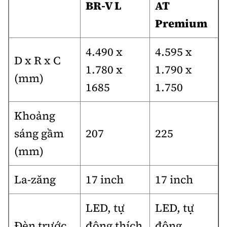
BR-V L
AT
Premium
4.490 x
4.595 x
D x R x C
1.780 x
1.790 x
(mm)
1685
1.750
Khoảng
sáng gầm
207
225
(mm)
La-zăng
17 inch
17 inch
LED, tự
LED, tự
Đèn trước
động thích
động