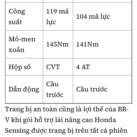
Công
119 mã
104 mã lực
suất
lực
Mô-men
145Nm
141Nm
xoắn
Hộp số
CVT
4 AT
Cầu
Dẫn động
Cầu trước
trước
Trang bị an toàn cũng là lợi thế của BR-
V khi gói hỗ trợ lái nâng cao Honda
Sensing được trang bị trên tất cả phiên