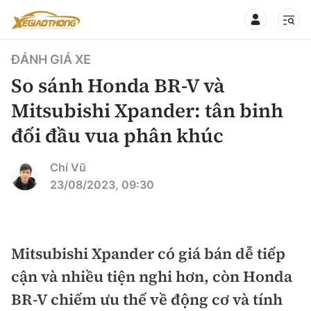
ĐÁNH GIÁ XE
So sánh Honda BR-V và
Mitsubishi Xpander: tân binh
đối đầu vua phân khúc
CHUYÊN MỤC
QUAY LẠI BÁO XÂY DỰNG
360° xe
Chí Vũ
23/08/2023, 09:30
Chính sách
Thị trường xe
Hạ tầng phương tiện
Xe du lịch
Đánh giá xe
Mitsubishi Xpander có giá bán dễ tiếp
Góc nhìn
Xe chuyên dụng
Đánh giá xe mới
cận và nhiều tiện nghi hơn, còn Honda
Lái mới
Tâm điểm
BR-V chiếm ưu thế về động cơ và tính
Xe máy
So sánh
Tư vấn sử dụng