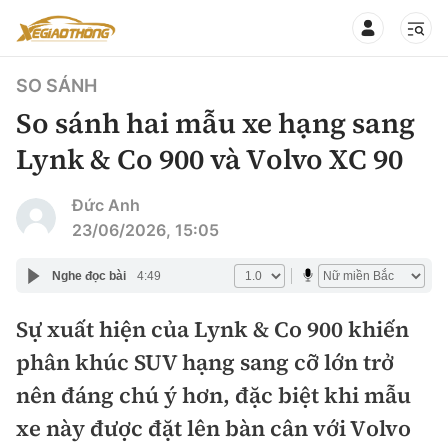
SO SÁNH
So sánh hai mẫu xe hạng sang
Lynk & Co 900 và Volvo XC 90
CHUYÊN MỤC
QUAY LẠI BÁO XÂY DỰNG
Đức Anh
23/06/2026, 15:05
360° xe
Chính sách
Nghe đọc bài
4:49
Thị trường xe
Hạ tầng phương tiện
Sự xuất hiện của Lynk & Co 900 khiến
Xe du lịch
Đánh giá xe
phân khúc SUV hạng sang cỡ lớn trở
Góc nhìn
Xe chuyên dụng
Đánh giá xe mới
nên đáng chú ý hơn, đặc biệt khi mẫu
Lái mới
Tâm điểm
xe này được đặt lên bàn cân với Volvo
Xe máy
So sánh
Tư vấn sử dụng