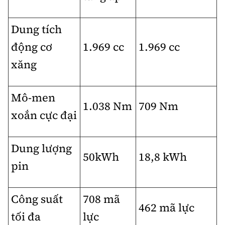
Dung tích
động cơ
1.969 cc
1.969 cc
xăng
Mô-men
1.038 Nm
709 Nm
xoắn cực đại
Dung lượng
50kWh
18,8 kWh
pin
Công suất
708 mã
462 mã lực
tối đa
lực