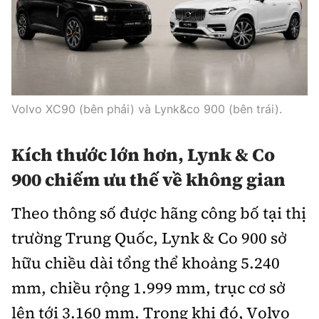
Trưởng ban Ô tô - Xe máy:
Nguyễn Tiến Mạnh
Giấy phép số: 03/GP-BC, cấp ngày 22/4/2025
Chuyên trang của Báo Xây dựng
Tòa soạn: Số 2 Nguyễn Công Hoan, phường Giảng Võ,
Volvo XC90 (bên phải) và Lynk&co 900 (bên trái).
Hà Nội.
Hotline: 0967 376 459;
Liên hệ quảng cáo phát hành: 0915.057.282
Kích thước lớn hơn, Lynk & Co
Email:
bandoc@baoxaydung.vn
900 chiếm ưu thế về không gian
Theo thông số được hãng công bố tại thị
trường Trung Quốc, Lynk & Co 900 sở
Thông tin tòa soạn
hữu chiều dài tổng thể khoảng 5.240
mm, chiều rộng 1.999 mm, trục cơ sở
lên tới 3.160 mm. Trong khi đó, Volvo