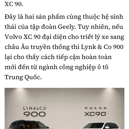
XC 90.
Bảo hiểm xe
Xếp hạng xe
Chọn xe
Đây là hai sản phẩm cùng thuộc hệ sinh
Sản phẩm bảo hiểm
Xe xanh
thái của tập đoàn Geely. Tuy nhiên, nếu
Lái xe an toàn
Bồi thường bảo hiểm
Volvo XC 90 đại diện cho triết lý xe sang
Video
châu Âu truyền thống thì Lynk & Co 900
Review xe
lại cho thấy cách tiếp cận hoàn toàn
Ảnh
Giới thiệu xe
mới đến từ ngành công nghiệp ô tô
Ô tô
Trung Quốc.
Tư vấn
Xe máy
Cơ quan chủ quản: Bộ Xây dựng
Tổng biên tập:
Nguyễn Thị Hồng Nga