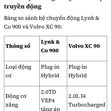
truyền động
Bảng so sánh hệ chuyển động Lynk &
Co 900 và Volvo XC 90:
Lynk &
Thông số
Volvo XC 90
Co 900
Loại động
Plug-in
Plug-in
cơ
Hybrid
Hybrid
2.0TD
Động cơ
2.0L I4
VEP4
xăng
Turbocharged
tăng áp