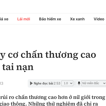
iá xe
Lái mới
Bảo hiểm xe
Xe xanh
Video
á xe
Lái mới
Bảo hiểm xe
á xe mới
Tư vấn sử dụng
Sản phẩm bảo hiểm
y cơ chấn thương cao
h
Chọn xe
Bồi thường bảo hiểm
 tai nạn
ng xe
Lái xe an toàn
13
2:53
Nghe đọc bài
rủi ro chấn thương cao hơn ở nữ giới trong
 giao thông. Những thử nghiệm đã chỉ ra