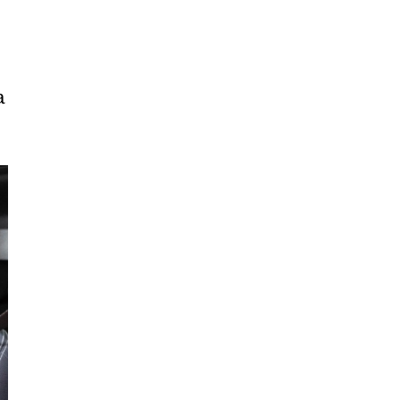
Liêu
Bắc
Giang
a
Bắc
Kạn
Bắc
Ninh
Bến
Tre
Cao
Bằng
Cà
Mau