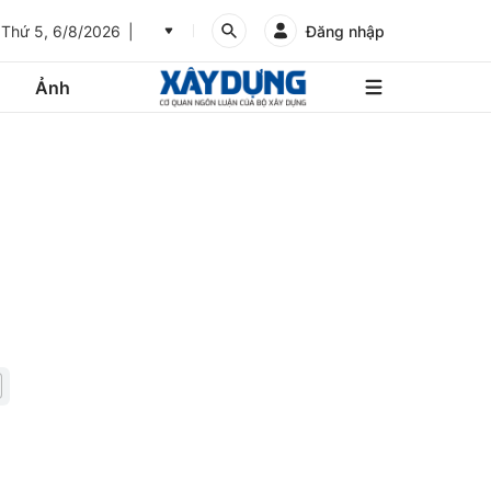
Thứ 5, 6/8/2026
Đăng nhập
Ảnh
An
Giang
Ảnh
Bình
Dương
Các trang liên kết
Bình
Phước
Bình
Thuận
Gửi góp ý phản ảnh
Bình
Định
Bạc