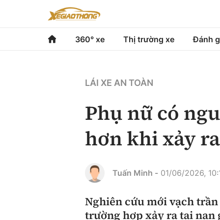
360° xe
Thị trường xe
Đánh g
360° xe
Thị trường xe
Đánh gi
LÁI XE AN TOÀN
Chính sách
Xe du lịch
Đánh gi
Phụ nữ có ngu
Hạ tầng phương tiện
Xe chuyên dụng
So sán
hơn khi xảy ra
Góc nhìn
Xe máy
Xếp hạ
Tâm điểm
Tuấn Minh -
01/06/2026, 10:
Xe xanh
Video
Nghiên cứu mới vạch trần 
trường hợp xảy ra tai nạn
Review xe