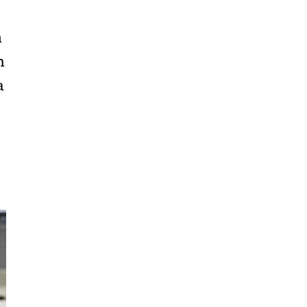
Hà
Tĩnh
h
Hòa
m
Bình
a
Hưng
Yên
Hải
Dương
Hải
Phòng
Hậu
Giang
Khánh
Hòa