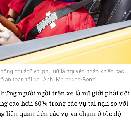
hông chuẩn" với phụ nữ là nguyên nhân khiến các
vệ an toàn tối đa (Ảnh: Mercedes-Benz).
hững người ngồi trên xe là nữ giới phải đối
ng cao hơn 60% trong các vụ tai nạn so với
g liên quan đến các vụ va chạm ở tốc độ