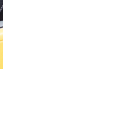
Cần
Thơ
Điện
Biên
Đà
Nẵng
Đà
Lạt
Đắk
Lắk
Đắk
Nông
Đồng
Nai