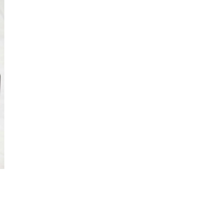
Kiên
Giang
Kon
Tum
Lai
Châu
Long
An
Lào
Cai
Lâm
Đồng
Lạng