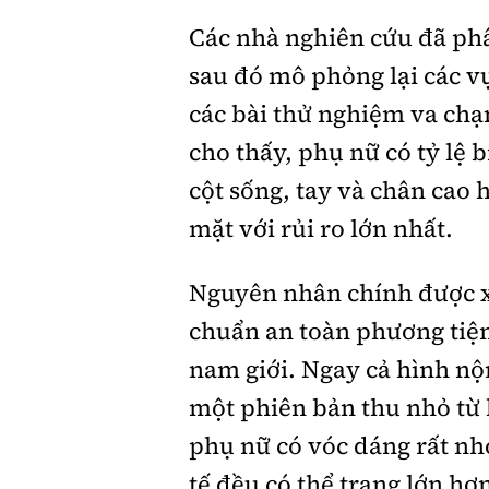
Các nhà nghiên cứu đã phân
sau đó mô phỏng lại các vụ
các bài thử nghiệm va chạ
cho thấy, phụ nữ có tỷ lệ
cột sống, tay và chân cao 
mặt với rủi ro lớn nhất.
Nguyên nhân chính được xá
chuẩn an toàn phương tiện
nam giới. Ngay cả hình nộ
một phiên bản thu nhỏ từ 
phụ nữ có vóc dáng rất n
tế đều có thể trạng lớn hơ