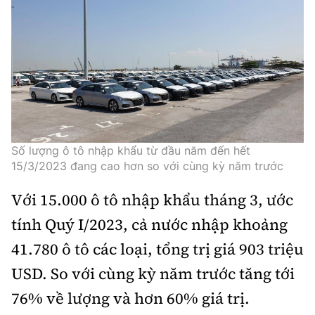
Trưởng ban Ô tô - Xe máy:
Nguyễn Tiến Mạnh
Giấy phép số: 03/GP-BC, cấp ngày 22/4/2025
Chuyên trang của Báo Xây dựng
Tòa soạn: Số 2 Nguyễn Công Hoan, phường Giảng Võ,
Hà Nội.
Hotline: 0967 376 459;
Liên hệ quảng cáo phát hành: 0915.057.282
Số lượng ô tô nhập khẩu từ đầu năm đến hết
Email:
bandoc@baoxaydung.vn
15/3/2023 đang cao hơn so với cùng kỳ năm trước
Với 15.000 ô tô nhập khẩu tháng 3, ước
tính Quý I/2023, cả nước nhập khoảng
41.780 ô tô các loại, tổng trị giá 903 triệu
Thông tin tòa soạn
USD. So với cùng kỳ năm trước tăng tới
76% về lượng và hơn 60% giá trị.