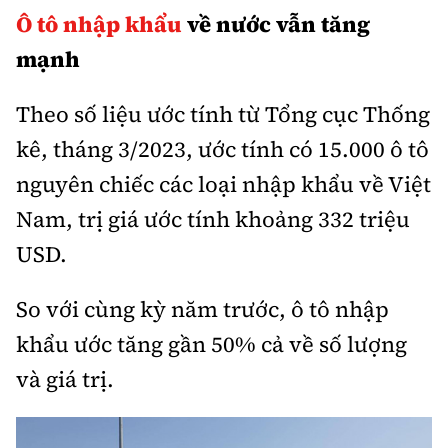
Ô tô nhập khẩu
về nước vẫn tăng
Bảo hiểm xe
Xếp hạng xe
Chọn xe
mạnh
Sản phẩm bảo hiểm
Xe xanh
Lái xe an toàn
Bồi thường bảo hiểm
Theo số liệu ước tính từ Tổng cục Thống
Video
kê, tháng 3/2023, ước tính có 15.000 ô tô
Review xe
nguyên chiếc các loại nhập khẩu về Việt
Ảnh
Nam, trị giá ước tính khoảng 332 triệu
Giới thiệu xe
Ô tô
USD.
Tư vấn
Xe máy
So với cùng kỳ năm trước, ô tô nhập
khẩu ước tăng gần 50% cả về số lượng
và giá trị.
Cơ quan chủ quản: Bộ Xây dựng
Tổng biên tập:
Nguyễn Thị Hồng Nga