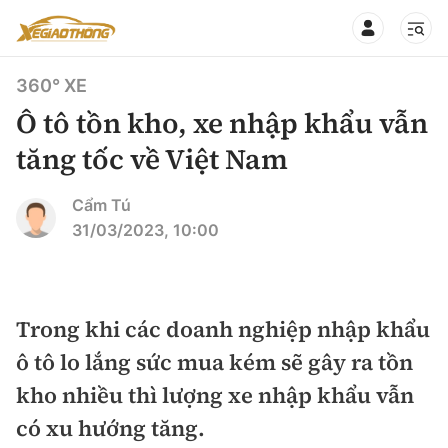
360° XE
Ô tô tồn kho, xe nhập khẩu vẫn
tăng tốc về Việt Nam
CHUYÊN MỤC
QUAY LẠI BÁO XÂY DỰNG
Cẩm Tú
31/03/2023, 10:00
360° xe
Chính sách
Thị trường xe
Hạ tầng phương tiện
Trong khi các doanh nghiệp nhập khẩu
Xe du lịch
Đánh giá xe
ô tô lo lắng sức mua kém sẽ gây ra tồn
Góc nhìn
Xe chuyên dụng
Đánh giá xe mới
kho nhiều thì lượng xe nhập khẩu vẫn
Lái mới
Tâm điểm
có xu hướng tăng.
Xe máy
So sánh
Tư vấn sử dụng