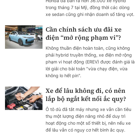
Honda đã bán ra hơn 36.000 xe hybrid
trong tháng 7 tại Mỹ, đồng thời các dòng
xe sedan cũng ghi nhận doanh số tăng vọt.
Cần chính sách ưu đãi xe
điện “mở rộng phạm vi”?
Không thuần điện hoàn toàn, cũng không
phải hybrid truyền thống, xe điện mở rộng
phạm vi hoạt động (EREV) được đánh giá là
lời giải cho bài toán "vừa chạy điện, vừa
không lo hết pin".
Xe để lâu không đi, có nên
lắp bộ ngắt kết nối ắc quy?
Ô tô dù đã tắt máy nhưng xe vẫn cần tiêu
thụ một lượng điện năng nhỏ để duy trì
hoạt động cho một số thiết bị, nên nếu xe
để lâu vẫn có nguy cơ hết bình ắc quy.