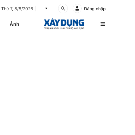
Thứ 7, 8/8/2026
Đăng nhập
Ảnh
An
Giang
Ảnh
Bình
Dương
Các trang liên kết
Bình
Phước
Bình
Thuận
Gửi góp ý phản ảnh
Bình
Định
Bạc