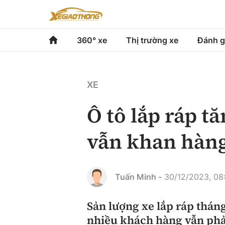
360° xe
Thị trường xe
Đánh g
360° xe
Thị trường xe
Đánh gi
XE
Chính sách
Xe du lịch
Đánh gi
Ô tô lắp ráp t
Hạ tầng phương tiện
Xe chuyên dụng
So sán
vẫn khan hàn
Góc nhìn
Xe máy
Xếp hạ
Tâm điểm
Tuấn Minh -
30/12/2023, 08
Xe xanh
Video
Sản lượng xe lắp ráp thán
nhiều khách hàng vẫn phả
Review xe