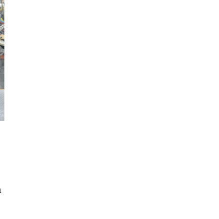
Cần
Thơ
Điện
Biên
Đà
Nẵng
Đà
Lạt
Đắk
Lắk
Đắk
Nông
n
Đồng
Nai