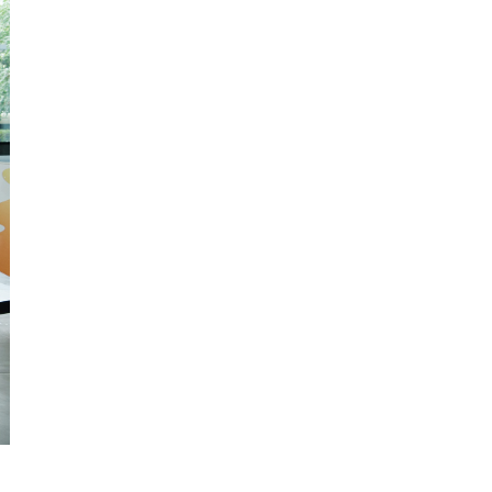
Kiên
Giang
Kon
Tum
Lai
Châu
Long
An
Lào
Cai
Lâm
Đồng
Lạng