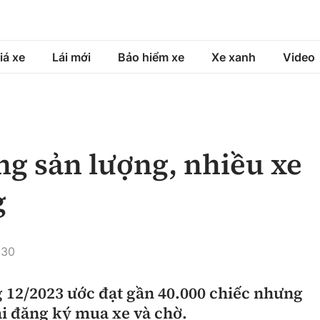
iá xe
Lái mới
Bảo hiểm xe
Xe xanh
Video
á xe
Lái mới
Bảo hiểm xe
á xe mới
Tư vấn sử dụng
Sản phẩm bảo hiểm
ăng sản lượng, nhiều xe
h
Chọn xe
Bồi thường bảo hiểm
g
ng xe
Lái xe an toàn
:30
g 12/2023 ước đạt gần 40.000 chiếc nhưng
i đăng ký mua xe và chờ.