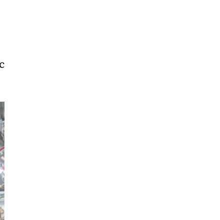
Liêu
Bắc
Giang
c
Bắc
Kạn
Bắc
Ninh
Bến
Tre
Cao
Bằng
Cà
Mau