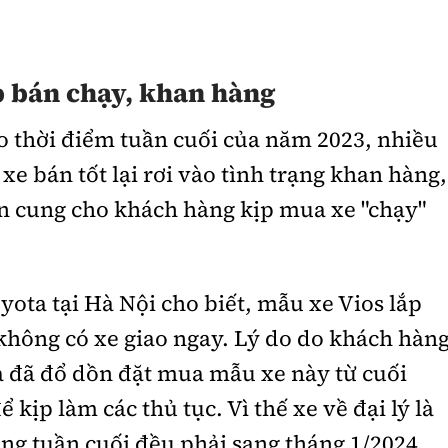
p bán chạy, khan hàng
o thời điểm tuần cuối của năm 2023, nhiều
xe bán tốt lại rơi vào tình trạng khan hàng,
 cung cho khách hàng kịp mua xe "chạy"
yota tại Hà Nội cho biết, mẫu xe Vios lắp
không có xe giao ngay. Lý do do khách hàn
ạ đã đổ dồn đặt mua mẫu xe này từ cuối
 kịp làm các thủ tục. Vì thế xe về đại lý là
ong tuần cuối đều phải sang tháng 1/2024